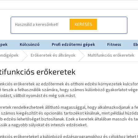
KERESÉS
épek
Kölcsönző
Profi edzőtermi gépek
Fitness
Eb
kondigépek
Erőkeretek és állványok
Multifunkciós erőkeretek
ifunkciós erőkeretek
funkciós erőkeretek az edzőtermek és otthoni edzési környezetek kulcsf
é teszik a felhasználók számára, hogy számos különböző gyakorlatot vég
odást, vállból nyomást és még sok mást.
eretek rendelkezhetnek állítható magassággal, hogy alkalmazkodjanak a f
 számos kiegészítőt és opcionális tartozékot kínálnak, mint például húzó
b edzési lehetőséget biztosítanak. Ezek a keretek általában masszív és t
sák a nagyobb súlyokat és intenzív edzéseket.
funkciós erőkereteket a különböző edzésprogramokhoz és célokhoz lehet te