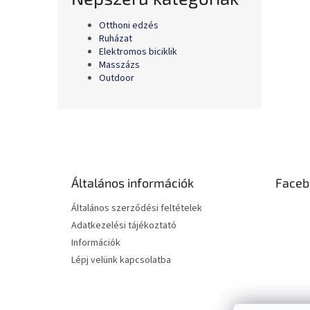
Otthoni edzés
Ruházat
Elektromos biciklik
Masszázs
Outdoor
L
á
b
l
é
Általános információk
Faceb
c
Általános szerződési feltételek
Adatkezelési tájékoztató
Információk
Lépj velünk kapcsolatba