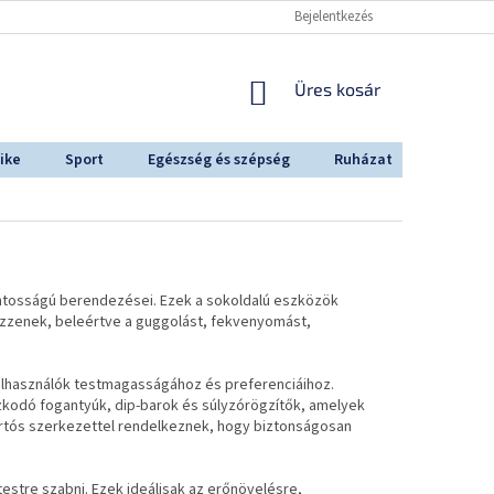
Bejelentkezés
KOSÁR
Üres kosár
ike
Sport
Egészség és szépség
Ruházat
Outdoo
ontosságú berendezései. Ezek a sokoldalú eszközök
ezzenek, beleértve a guggolást, fekvenyomást,
elhasználók testmagasságához és preferenciáihoz.
dzkodó fogantyúk, dip-barok és súlyzórögzítők, amelyek
artós szerkezettel rendelkeznek, hogy biztonságosan
stre szabni. Ezek ideálisak az erőnövelésre,