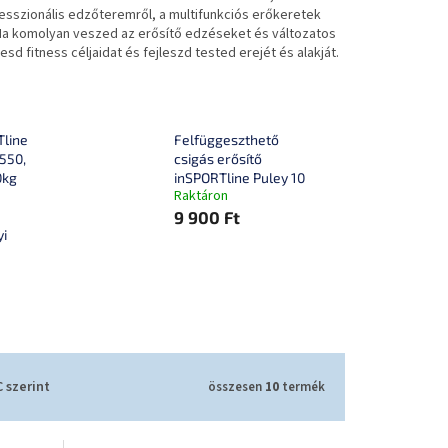
esszionális edzőteremről, a multifunkciós erőkeretek
Ha komolyan veszed az erősítő edzéseket és változatos
d fitness céljaidat és fejleszd tested erejét és alakját.
Tline
Felfüggeszthető
550,
csigás erősítő
0kg
inSPORTline Puley 10
Raktáron
9 900 Ft
yi
 szerint
összesen
10
termék