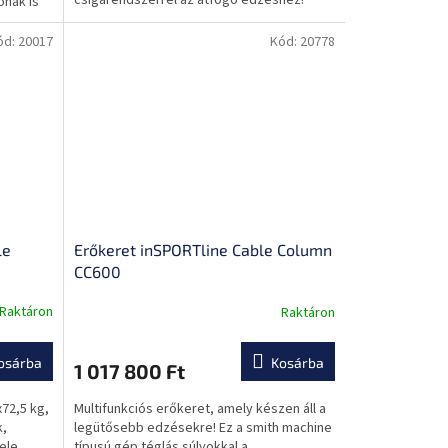
csigarendszerrel az átfogó edzéshez!
ónak is
ód:
20017
Kód:
20778
le
Erőkeret inSPORTline Cable Column
CC600
Raktáron
Raktáron
osárba
Kosárba
1 017 800 Ft
x72,5 kg,
Multifunkciós erőkeret, amely készen áll a
k,
legütősebb edzésekre! Ez a smith machine
ele
típusú gép téglás súlyokkal a