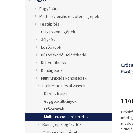
T
é
Fitness
e
k
Fogyókúra
r
e
Professzionális edzőtermi gépek
m
k
Testépítés
é
r
Csigás kondigépek
k
e
e
n
Súlyzók
k
d
Edzőpadok
l
e
Húzódzkodó, tolódzkodó
i
z
Kültéri fitness
Erősí
s
é
Kondigépek
EvoCa
t
s
érint
Multifunkciós kondigépek
á
e
progr
j
Erőkeretek és állványok
szolg
a
Keresztcsiga
1 14
Guggoló állványok
Erőkeretek
Erősít
Multifunkciós erőkeretek
intelli
móddal
Kondigép kiegészítők
Stúdió
Otthoni kondigépek