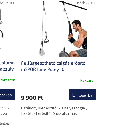
ód:
29700
Kód:
22981
 Column
Felfüggeszthető csigás erősítő
apsúly,
inSPORTline Puley 10
,
Raktáron
Raktáron
osárba
Kosárba
9 900 Ft
en! Az
Hatékony kiegészítő, kis helyet foglal,
dupla
felsőtest erősítéséhez alkalmas.
sával új