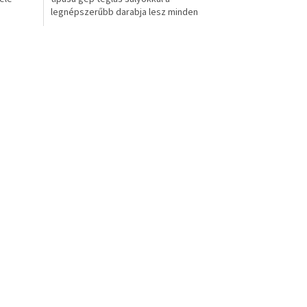
legnépszerűbb darabja lesz minden
edzőteremnek.