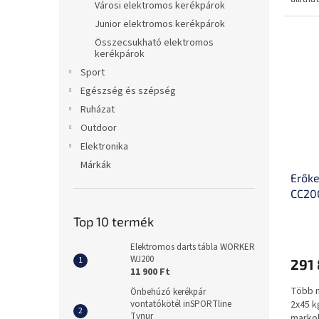
Városi elektromos kerékpárok
behúzh
Junior elektromos kerékpárok
Összecsukható elektromos
kerékpárok
Sport
Egészség és szépség
Ruházat
Outdoor
Elektronika
Márkák
Erőke
CC20
Top 10 termék
Elektromos darts tábla WORKER
WJ200
291 
11 900 Ft
Több m
Önbehúzó kerékpár
2x45 k
vontatókötél inSPORTline
Tynur
marko