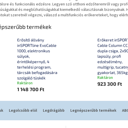
tésre és funkcionális edzésre. Legyen szó otthoni edzőteremről vagy prof
lúságukkal és megbízhatóságukkal kiemelkedő választásnak bizonyulnak. 
tokat szeretnél végezni, válaszd a multifunkciós erőkereteket, hogy elérhes
épszerűbb termékek
Erősítő állvány
Erőkeret inSPOR
inSPORTline EvoCable
Cable Column CC
1000, elektronikus
dupla csiga, 2x9
súlyok,
lapsúly, profi
érintőképernyő, 4
edzésélmény,
terhelési program,
multigrip, tucatn
tárcsák befogadására
gyakorlat, 365kg
Raktáron
szolgáló tüskék
Raktáron
923 300 Ft
1 148 700 Ft
uk
Legolcsóbb elöl
Legdrágább
Legnépszerűbb termékek
ABC