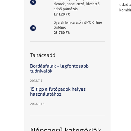
elemek, napellenző, kivehető
edzőte
belső párnázás
kombin
17 120 Ft
beépít
Gyerek fémkereső inSPORTline
Goldino
23 760 Ft
Tanácsadó
Bordásfalak - legfontosabb
tudnivalók
2023.7.7
15 tipp a futópadok helyes
használatához
2023.1.18
Népszerű kategóriák