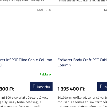
felhasználáshoz, akár 2 felhasznál
ató...
egyszerre!
Kód:
17963
K
ret inSPORTline Cable Column
Erőkeret Body Craft PFT Cab
0
Column
Raktáron
Kosárba
K
800 Ft
1 395 400 Ft
int 100 gyakorlat végezhető vele,
Edzőtermi erőkeret, teher súlya 2
g súly, nagy terhelhetőség, a
robusztus szerkezet, sok tartozé
lat magasságának egyszerű
számos gyakorlatsor végezhető v