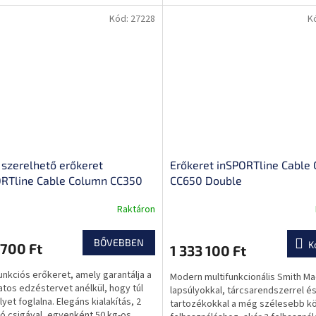
latra.
szintre emeli az edzésélményt...
Kód:
27228
K
 szerelhető erőkeret
Erőkeret inSPORTline Cable
ORTline Cable Column CC350
CC650 Double
Raktáron
BŐVEBBEN
K
700 Ft
1 333 100 Ft
nkciós erőkeret, amely garantálja a
Modern multifunkcionális Smith Ma
atos edzéstervet anélkül, hogy túl
lapsúlyokkal, tárcsarendszerrel é
yet foglalna. Elegáns kialakítás, 2
tartozékokkal a még szélesebb k
ató csigával, egyenként 50 kg-os