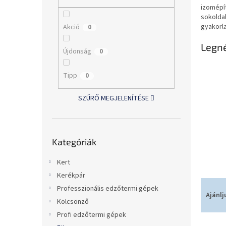
l
izomépí
sokolda
gyakorla
Akció
0
Legn
Újdonság
0
Tipp
0
SZŰRŐ MEGJELENÍTÉSE
Kategóriák
Kategóriák
átugrása
Kert
Kerékpár
T
Professzionális edzőtermi gépek
e
Ajánlj
Kölcsönző
r
Profi edzőtermi gépek
m