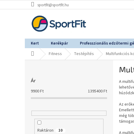
Ugrás
sportfit@sportfit.hu
a
fő
tartalomhoz
Kert
Kerékpár
Professzionális edzőtermi g
Kezdőlap
Fitness
Testépítés
Multifunkciós 
O
Mult
l
d
Ár
A multi
a
lehetőv
l
9900
Ft
1395400
Ft
húzódzk
s
ó
Az erők
p
Emellett
a
még töb
támogas
n
e
Raktáron
10
A multi