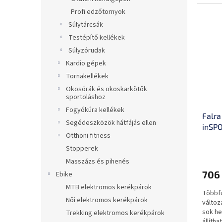
haszná
Profi edzőtornyok
Súlytárcsák
Testépítő kellékek
Súlyzórudak
Kardio gépek
Tornakellékek
Okosórák és okoskarkötők
sportoláshoz
Fogyókúra kellékek
Falra
Segédeszközök hátfájás ellen
inSP
Otthoni fitness
Stopperek
Masszázs és pihenés
706 
Ebike
MTB elektromos kerékpárok
Többfu
Női elektromos kerékpárok
változ
sok hel
Trekking elektromos kerékpárok
állíth