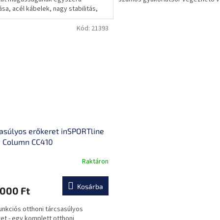
ása, acél kábelek, nagy stabilitás,
mm vázprofil
Kód:
21393
asúlyos erőkeret inSPORTline
e Column CC410
Raktáron
Kosárba
 000 Ft
nkciós otthoni tárcsasúlyos
et - egy komplett otthoni