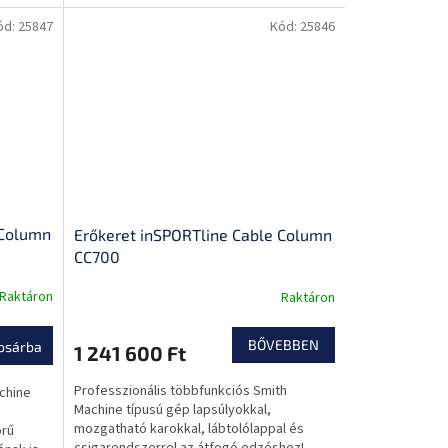
ód:
25847
Kód:
25846
 Column
Erőkeret inSPORTline Cable Column
CC700
Raktáron
Raktáron
BŐVEBBEN
osárba
1 241 600 Ft
Professzionális többfunkciós Smith
chine
Machine típusú gép lapsúlyokkal,
s
mozgatható karokkal, lábtolólappal és
örű