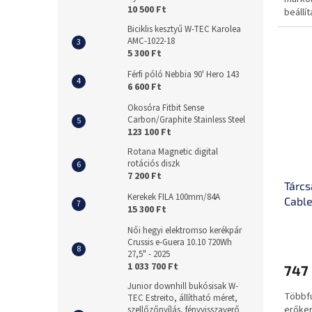
10 500 Ft
beállít
70x30 
Biciklis kesztyű W-TEC Karolea
AMC-1022-18
5 300 Ft
Férfi póló Nebbia 90' Hero 143
6 600 Ft
Okosóra Fitbit Sense
Carbon/Graphite Stainless Steel
123 100 Ft
Rotana Magnetic digital
rotációs diszk
7 200 Ft
Tárcs
Kerekek FILA 100mm/84A
Cabl
15 300 Ft
Női hegyi elektromso kerékpár
Crussis e-Guera 10.10 720Wh
27,5" - 2025
1 033 700 Ft
747
Junior downhill bukósisak W-
Többfu
TEC Estreito, állítható méret,
erőker
szellőzőnyílás, fényvisszaverő