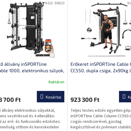
Kód:
30610
K
tő állvány inSPORTline
Erőkeret inSPORTline Cable
ble 1000, elektronikus súlyok,
CC550, dupla csiga, 2x90kg l
őképernyő, 4 terhelési
profi edzésélmény, multigrip
Raktáron
am, tárcsák befogadására
tucatnyi gyakorlat, 365kg
áló tüskék
Kosárba
K
8 700 Ft
923 300 Ft
ő állvány elektronikus súlyokkal,
Teljes testes edzés egyetlen gép
gens vezérléssel és 4 ellenállási
inSPORTline Cable Column CC550 
 az erő- és funkcionális edzéshez.
csigás rendszerével, gazdag
minőség otthoni és kereskedelmi
kiegészítőivel és prémium stabilitá