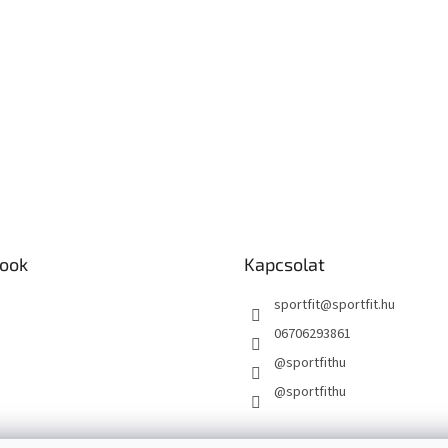
ook
Kapcsolat
sportfit
@
sportfit.hu
06706293861
@sportfithu
@sportfithu