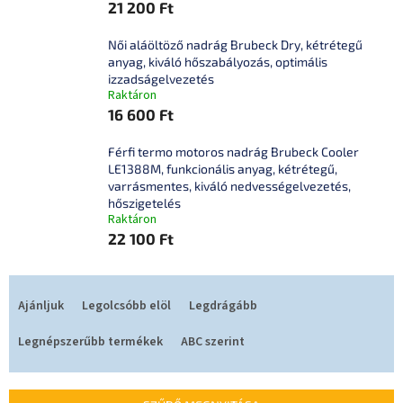
21 200 Ft
Női aláöltöző nadrág Brubeck Dry, kétrétegű
anyag, kiváló hőszabályozás, optimális
izzadságelvezetés
Raktáron
16 600 Ft
Férfi termo motoros nadrág Brubeck Cooler
LE1388M, funkcionális anyag, kétrétegű,
varrásmentes, kiváló nedvességelvezetés,
hőszigetelés
Raktáron
22 100 Ft
T
e
Ajánljuk
Legolcsóbb elöl
Legdrágább
r
m
Legnépszerűbb termékek
ABC szerint
é
k