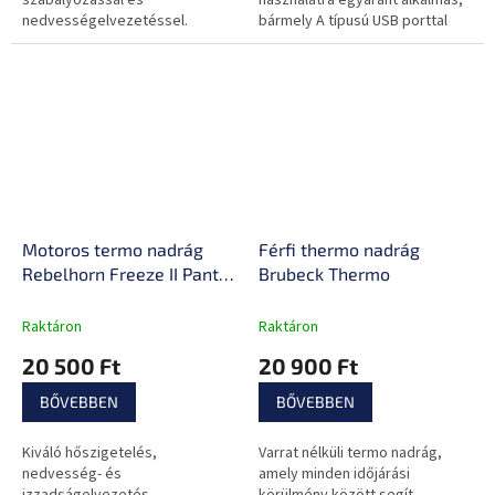
szabályozással és
használatra egyaránt alkalmas,
nedvességelvezetéssel.
bármely A típusú USB porttal
rendelkező powerbankról
táplálva.
Motoros termo nadrág
Férfi thermo nadrág
Rebelhorn Freeze II Pants,
Brubeck Thermo
kompressziós zónák,
varrásmentes
Raktáron
Raktáron
technológia,
20 500 Ft
20 900 Ft
szellőzőzónák
BŐVEBBEN
BŐVEBBEN
Kiváló hőszigetelés,
Varrat nélküli termo nadrág,
nedvesség- és
amely minden időjárási
izzadságelvezetés,
körülmény között segít