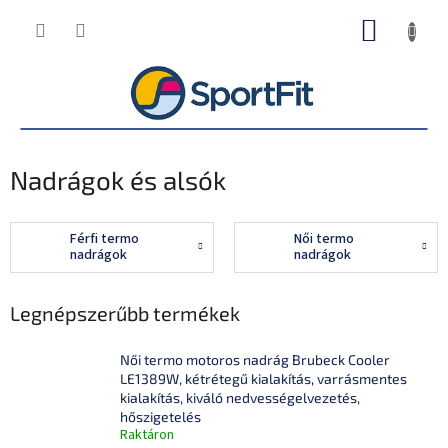
Ugrás
KOSÁR
a
fő
tartalomhoz
Nadrágok és alsók
Férfi termo
Női termo
nadrágok
nadrágok
Legnépszerűbb termékek
Női termo motoros nadrág Brubeck Cooler
LE1389W, kétrétegű kialakítás, varrásmentes
kialakítás, kiváló nedvességelvezetés,
hőszigetelés
Raktáron