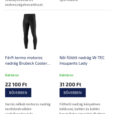
szabályozással és
sportolásra!
nedvességelvezetéssel.
Férfi termo motoros
Női fűtött nadrág W-TEC
nadrág Brubeck Cooler
Insupants Lady
LE1388M, funkcionális
anyag, kétrétegű,
Raktáron
Raktáron
varrásmentes, kiváló
22 100 Ft
31 200 Ft
nedvességelvezetés,
hőszigetelés
BŐVEBBEN
BŐVEBBEN
Varrás nélküli motoros nadrág
Fűthető nadrág kényelmes
testhőmérséklet-
béléssel, beltéri és kültéri