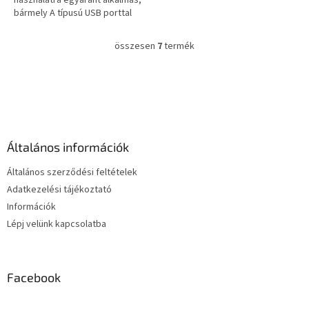
bármely A típusú USB porttal
rendelkező power bankról
tölthető.
összesen
7
termék
L
i
s
L
t
á
a
b
i
l
r
é
á
Általános információk
c
n
y
Általános szerződési feltételek
í
Adatkezelési tájékoztató
t
Információk
á
s
Lépj velünk kapcsolatba
e
l
e
m
Facebook
e
i