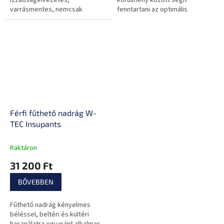
varrásmentes, nemcsak
fenntartani az optimális
motorozásra alkalmas.
testhőmérsékletet! Emellett
elvezeti az izzadságot és
alkalmazkodik a test...
Férfi fűthető nadrág W-
TEC Insupants
Raktáron
31 200 Ft
BŐVEBBEN
Fűthető nadrág kényelmes
béléssel, beltéri és kültéri
használatra egyaránt alkalmas,