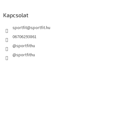
Kapcsolat
sportfit
@
sportfit.hu
06706293861
@sportfithu
@sportfithu