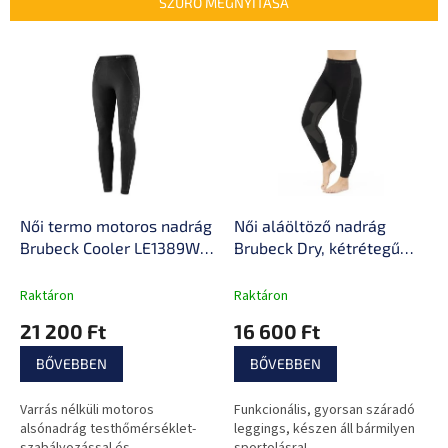
e
SZŰRŐ MEGNYITÁSA
k
r
T
e
e
n
r
d
m
e
é
z
k
é
e
s
k
e
l
Női termo motoros nadrág
Női aláöltöző nadrág
i
Brubeck Cooler LE1389W,
Brubeck Dry, kétrétegű
s
kétrétegű kialakítás,
anyag, kiváló
t
varrásmentes kialakítás,
hőszabályozás, optimális
Raktáron
Raktáron
á
kiváló
izzadságelvezetés
21 200 Ft
16 600 Ft
j
nedvességelvezetés,
a
hőszigetelés
BŐVEBBEN
BŐVEBBEN
Varrás nélküli motoros
Funkcionális, gyorsan száradó
alsónadrág testhőmérséklet-
leggings, készen áll bármilyen