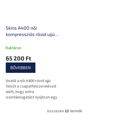
Skins A400 női
kompressziós rövid ujjú
póló
Raktáron
65 200 Ft
BŐVEBBEN
Viseld a női A400 rövid ujjú
felsőt a csapatfelszerelésed
alatt, hogy extra
izomtámogatást nyújtson egy
nagy intenzitású labdajáték
során.
összesen
13
termék
L
i
s
L