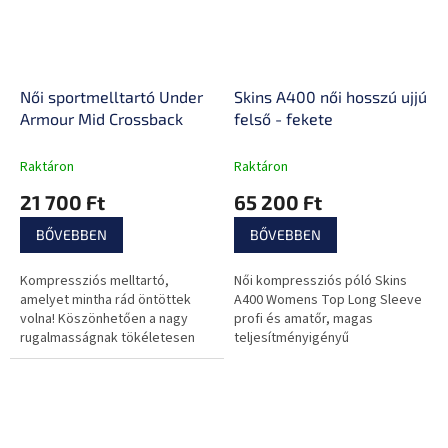
Női sportmelltartó Under
Skins A400 női hosszú ujjú
Armour Mid Crossback
felső - fekete
Raktáron
Raktáron
21 700 Ft
65 200 Ft
BŐVEBBEN
BŐVEBBEN
Kompressziós melltartó,
Női kompressziós póló Skins
amelyet mintha rád öntöttek
A400 Womens Top Long Sleeve
volna! Köszönhetően a nagy
profi és amatőr, magas
rugalmasságnak tökéletesen
teljesítményigényű
alkalmazkodik, és stratégiai
sportolóknak
támogatást nyújt.