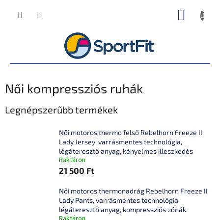
Ugrás
KOSÁR
a
fő
tartalomhoz
Női kompressziós ruhák
Legnépszerűbb termékek
Női motoros thermo felső Rebelhorn Freeze II
Lady Jersey, varrásmentes technológia,
légáteresztő anyag, kényelmes illeszkedés
Raktáron
21 500 Ft
Női motoros thermonadrág Rebelhorn Freeze II
Lady Pants, varrásmentes technológia,
légáteresztő anyag, kompressziós zónák
Raktáron