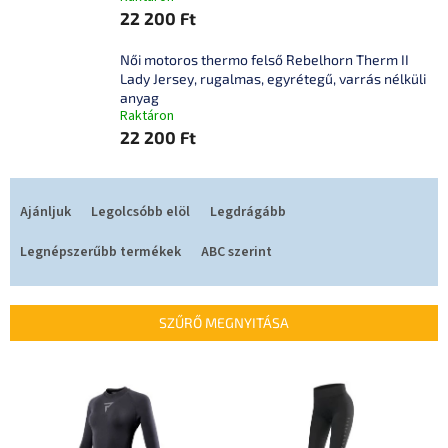
22 200 Ft
Női motoros thermo felső Rebelhorn Therm II
Lady Jersey, rugalmas, egyrétegű, varrás nélküli
anyag
Raktáron
22 200 Ft
T
e
Ajánljuk
Legolcsóbb elöl
Legdrágább
r
m
Legnépszerűbb termékek
ABC szerint
é
k
e
SZŰRŐ MEGNYITÁSA
k
r
T
e
e
n
r
d
m