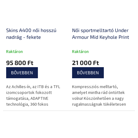
Skins A400 női hosszú
Női sportmelltartó Under
nadrág - fekete
Armour Mid Keyhole Print
Raktáron
Raktáron
95 800 Ft
21 000 Ft
BŐVEBBEN
BŐVEBBEN
Az Achilles-ín, az ITB és a TFL
Kompressziós melltartó,
izomcsoportok fokozott
amelyet mintha rád öntöttek
támogatása, ADAPTIVE
volna! Köszönhetően a nagy
technológia, 360 fokos
rugalmasságnak tökéletesen
fényvisszaverődés, széles és
alkalmazkodik, és stratégiai
alacsony derékrész, derékpánt-
támogatást nyújt.
zseb.