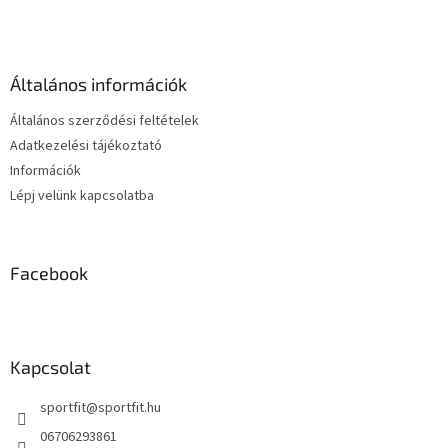
t
á
a
b
i
l
r
é
á
Általános információk
c
n
y
Általános szerződési feltételek
í
Adatkezelési tájékoztató
t
Információk
á
s
Lépj velünk kapcsolatba
e
l
e
m
Facebook
e
i
Kapcsolat
sportfit
@
sportfit.hu
06706293861