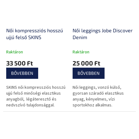
Női kompressziós hosszú
Női leggings Jobe Discover
ujjú felső SKINS
Denim
Raktáron
Raktáron
33 500 Ft
25 000 Ft
BŐVEBBEN
BŐVEBBEN
SKINS női kompressziós hosszú
Női leggings, vonzó külső,
ujjú felső minőségi elasztikus
gyorsan száradó elasztikus
anyagból, légáteresztő és
anyag, kényelmes, vízi
nedvszívó tulajdonsággal.
sportokhoz alkalmas.
Igényes sportokhoz és
mindennapi használtra egyaránt
alkalmas...