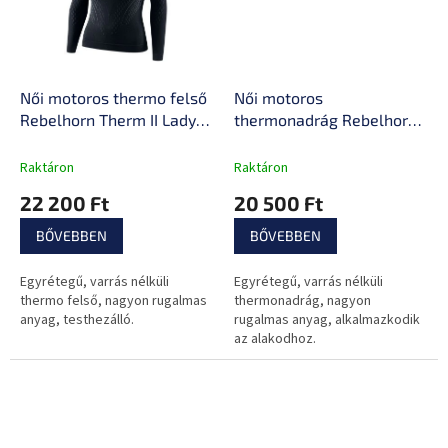
Női motoros thermo felső
Női motoros
Rebelhorn Therm II Lady
thermonadrág Rebelhorn
Jersey, rugalmas,
Therm II Lady Pants,
egyrétegű, varrás nélküli
varrás nélküli, kiváló
Raktáron
Raktáron
anyag
nedvességelvezető
22 200 Ft
20 500 Ft
képesség, rugalmas anyag
BŐVEBBEN
BŐVEBBEN
Egyrétegű, varrás nélküli
Egyrétegű, varrás nélküli
thermo felső, nagyon rugalmas
thermonadrág, nagyon
anyag, testhezálló.
rugalmas anyag, alkalmazkodik
az alakodhoz.