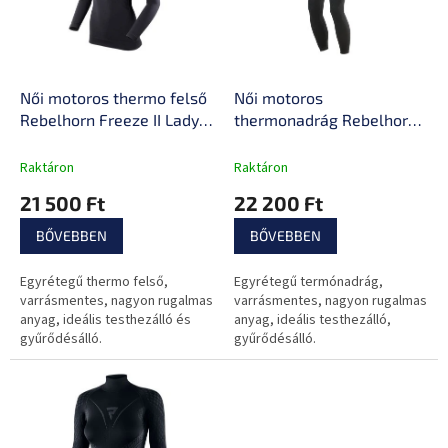
e
é
z
k
é
e
s
k
e
l
Női motoros thermo felső
Női motoros
i
Rebelhorn Freeze II Lady
thermonadrág Rebelhorn
s
Jersey, varrásmentes
Freeze II Lady Pants,
t
technológia, légáteresztő
varrásmentes
Raktáron
Raktáron
á
anyag, kényelmes
technológia, légáteresztő
21 500 Ft
22 200 Ft
j
illeszkedés
anyag, kompressziós
a
zónák
BŐVEBBEN
BŐVEBBEN
Egyrétegű thermo felső,
Egyrétegű termónadrág,
varrásmentes, nagyon rugalmas
varrásmentes, nagyon rugalmas
anyag, ideális testhezálló és
anyag, ideális testhezálló,
gyűrődésálló.
gyűrődésálló.