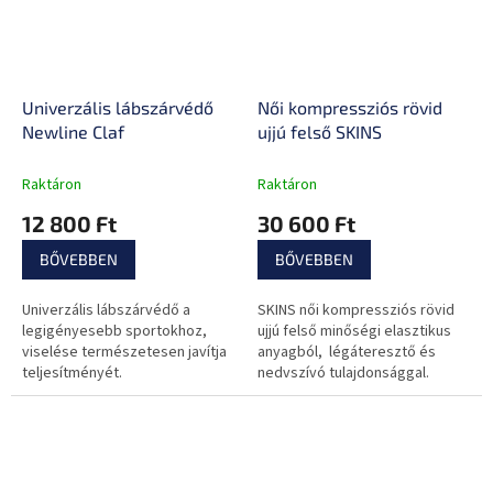
Univerzális lábszárvédő
Női kompressziós rövid
Newline Claf
ujjú felső SKINS
Raktáron
Raktáron
12 800 Ft
30 600 Ft
BŐVEBBEN
BŐVEBBEN
Univerzális lábszárvédő a
SKINS női kompressziós rövid
legigényesebb sportokhoz,
ujjú felső minőségi elasztikus
viselése természetesen javítja
anyagból, légáteresztő és
teljesítményét.
nedvszívó tulajdonsággal.
Igényes sportokhoz és
mindennapi használtra egyaránt
alkalmas...