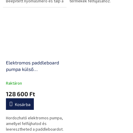
Beépített nyomásmérő és talp a
termékek felfújásához.
jobb stabilitás érdekében.
Elektromos paddleboard
pumpa külső
akkumulátorral Jobe Air
Pump
Raktáron
128 600 Ft
Kosárba
Hordozható elektromos pumpa,
amellyel felfújhatod és
leeresztheted a paddleboardot.