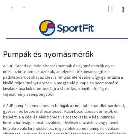
Ugrás
KOSÁR
a
fő
tartalomhoz
Pumpák és nyomásmérők
A SUP (Stand Up Paddleboard) pumpák és nyomásmérők olyan
nélkülözhetetlen tartozékok, amelyek hatékonyan segítik a
paddleboardosokat az ideális felfújás elérésében, így garantálva a
kiváló teljesítményt a vízen. A megfelelő pumpa és nyomásmérő
kiválasztása kulcsfontosságú a stabilitás, irányíthatóság és
teljesítmény szempontjából.
A SUP pumpák kényelmesen felfújják az inflatable paddleboardokat,
gyorsan és kevés erőfeszítéssel. Különböző típusok érhetők el,
beleértve a kézi és elektromos változatokat is. A kézi pumpák
hordozhatóságuk miatt kiválóak, ideálisak utazáshoz vagy távoli
helyekre való kiránduláshoz, míg az elektromos pumpák kiválóan