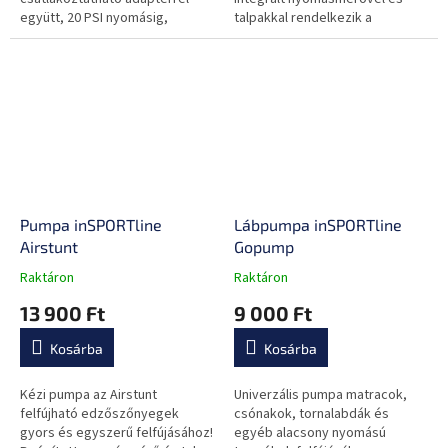
együtt, 20 PSI nyomásig,
talpakkal rendelkezik a
beépített nyomásmérő.
könnyebb kezelés érdekében.
Pumpa inSPORTline
Lábpumpa inSPORTline
Airstunt
Gopump
Raktáron
Raktáron
A
A
termék
termék
13 900 Ft
9 000 Ft
átlagos
átlagos
értékelése
értékelése
Kosárba
Kosárba
5-
5-
ből
ből
0,0
0,0
Kézi pumpa az Airstunt
Univerzális pumpa matracok,
csillag.
csillag.
felfújható edzőszőnyegek
csónakok, tornalabdák és
gyors és egyszerű felfújásához!
egyéb alacsony nyomású