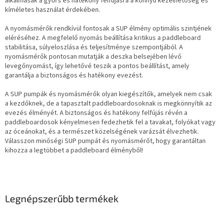
alkalmasak a gyors és hatékony felfújásra a könnyű kezelhetőség és
kíméletes használat érdekében.
A nyomásmérők rendkívül fontosak a SUP élmény optimális szintjének
eléréséhez. A megfelelő nyomás beállítása kritikus a paddleboard
stabilitása, súlyeloszlása és teljesítménye szempontjából. A
nyomásmérők pontosan mutatják a deszka belsejében lévő
levegőnyomást, így lehetővé teszik a pontos beállítást, amely
garantálja a biztonságos és hatékony evezést.
A SUP pumpák és nyomásmérők olyan kiegészítők, amelyek nem csak
a kezdőknek, de a tapasztalt paddleboardosoknak is megkönnyítik az
evezés élményét. A biztonságos és hatékony felfújás révén a
paddleboardosok kényelmesen fedezhetik fel a tavakat, folyókat vagy
az óceánokat, és a természet közelségének varázsát élvezhetik.
Válasszon minőségi SUP pumpát és nyomásmérőt, hogy garantáltan
kihozza a legtöbbet a paddleboard élményből!
Legnépszerűbb termékek