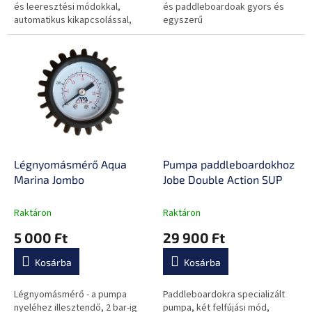
és leeresztési módokkal,
és paddleboardoak gyors és
automatikus kikapcsolással,
egyszerű
digitális nyomásmérővel és LCD
felfújásához/leeresztéséhez!
kijelzővel rendelkezik a
Széles körű felhasználási
könnyű...
lehetőség az 5 különböző...
Légnyomásmérő Aqua
Pumpa paddleboardokhoz
Marina Jombo
Jobe Double Action SUP
Raktáron
Raktáron
5 000 Ft
29 900 Ft
Kosárba
Kosárba
Légnyomásmérő - a pumpa
Paddleboardokra specializált
nyeléhez illesztendő, 2 bar-ig
pumpa, két felfújási mód,