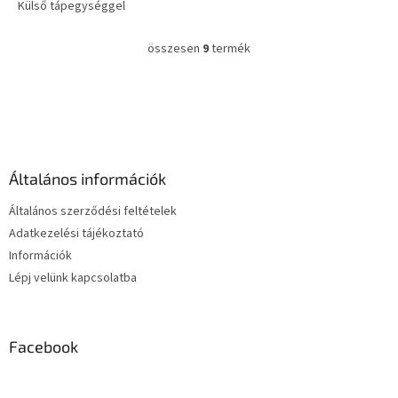
Külső tápegységgel
rendelkezik, amely lehetővé
teszi a pumpa bármikor és
összesen
9
termék
L
bárhol történő...
i
s
L
t
á
a
b
i
l
r
é
á
Általános információk
c
n
y
Általános szerződési feltételek
í
Adatkezelési tájékoztató
t
Információk
á
s
Lépj velünk kapcsolatba
e
l
e
m
Facebook
e
i