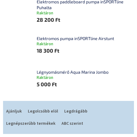
Elektromos paddleboard pumpa inSPORTline
Puhalta
Raktáron
28 200 Ft
Elektromos pumpa inSPORTline Airstunt
Raktáron
18 300 Ft
Légnyomásmérő Aqua Marina Jombo
Raktáron
5 000 Ft
T
e
Ajánljuk
Legolcsóbb elöl
Legdrágább
r
m
Legnépszerűbb termékek
ABC szerint
é