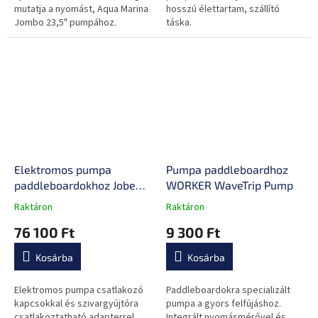
mutatja a nyomást, Aqua Marina
hosszú élettartam, szállító
Jombo 23,5" pumpához.
táska.
Elektromos pumpa
Pumpa paddleboardhoz
paddleboardokhoz Jobe
WORKER WaveTrip Pump
12V SUP Pump
Raktáron
Raktáron
A
A
termék
termék
76 100 Ft
9 300 Ft
átlagos
átlagos
értékelése
értékelése
Kosárba
Kosárba
5-
5-
ből
ből
0,0
0,0
Elektromos pumpa csatlakozó
Paddleboardokra specializált
csillag.
csillag.
kapcsokkal és szivargyújtóra
pumpa a gyors felfújáshoz.
csatlakoztatható adapterrel
Integrált nyomásmérővel és