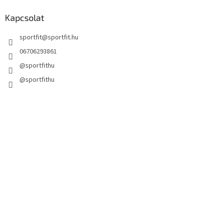
Kapcsolat
sportfit
@
sportfit.hu
06706293861
@sportfithu
@sportfithu