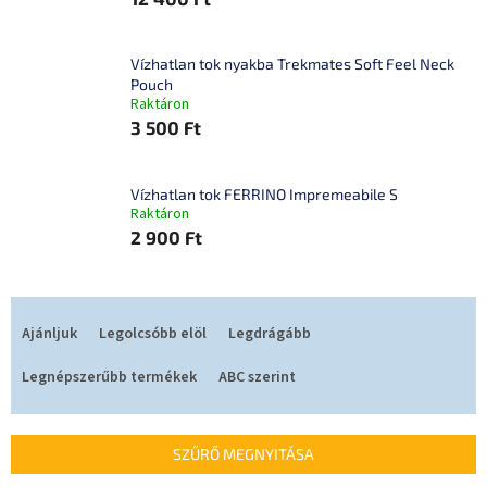
Vízhatlan tok nyakba Trekmates Soft Feel Neck
Pouch
Raktáron
3 500 Ft
Vízhatlan tok FERRINO Impremeabile S
Raktáron
2 900 Ft
T
e
Ajánljuk
Legolcsóbb elöl
Legdrágább
r
m
Legnépszerűbb termékek
ABC szerint
é
k
e
SZŰRŐ MEGNYITÁSA
k