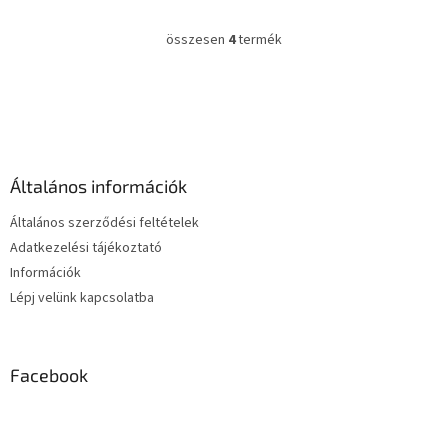
összesen
4
termék
L
i
s
L
t
á
a
b
i
l
r
é
á
Általános információk
c
n
y
Általános szerződési feltételek
í
Adatkezelési tájékoztató
t
Információk
á
s
Lépj velünk kapcsolatba
e
l
e
m
Facebook
e
i