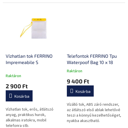
akasztani
Vízhatlan tok FERRINO
Telefontok FERRINO Tpu
Impremeabile S
Waterpoof Bag 10 x 18
Raktáron
A
Raktáron
termék
9 400 Ft
átlagos
2 900 Ft
értékelése
Kosárba
5-
Kosárba
ből
0,0
Vízálló tok, ABS záró rendszer,
Vízhatlan tok, erős, átlátszó
csillag.
az átlátszó első ablak lehetővé
anyag, praktikus hurok,
teszi a könnyű kezelhetőséget,
alkalmas iratokra, mobil
nyakba akasztható.
telefonra stb.