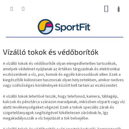
Ugrás
KOSÁR
a
fő
tartalomhoz
Vízálló tokok és védőborítók
A vízálló tokok és védőborítók olyan elengedhetetlen tartozékok,
amelyek védelmet nyújtanak az értékes tárgyaidnak és elektronikai
eszközeidnek a víz, por, homok és egyéb károsodások ellen. Ezek a
kiegészítők különösen hasznosak olyan helyzetekben, amikor nedves
vagy szélsőséges körülmények között kell tartani az eszközeidet.
A vízálló tokok lehetővé teszik, hogy telefonod, kamera, táblagép,
kulcsok és pénztárca szárazon maradjanak, miközben vízparti vagy víz
alatti tevékenységeket végezel. Ezek a tokok speciális zárak és
szigetelőanyagok segítségével tökéletesen záródnak le, így
megakadályozzák a víz bejutását a tok belsejébe.