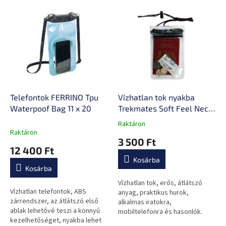
r
T
e
e
n
r
d
m
e
é
z
k
é
e
s
k
e
l
Telefontok FERRINO Tpu
Vízhatlan tok nyakba
i
Waterpoof Bag 11 x 20
Trekmates Soft Feel Neck
s
Pouch
Raktáron
A
t
Raktáron
termék
3 500 Ft
á
átlagos
12 400 Ft
j
értékelése
Kosárba
a
5-
Kosárba
ből
0,0
Vízhatlan tok, erős, átlátszó
Vízhatlan telefontok, ABS
csillag.
anyag, praktikus hurok,
zárrendszer, az átlátszó első
alkalmas iratokra,
ablak lehetővé teszi a könnyű
mobiltelefonra és hasonlók.
kezelhetőséget, nyakba lehet