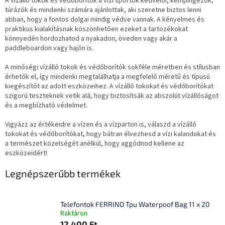
A vízálló tokok és védőborítók a vízi sportok kedvelői, kempingezők,
túrázók és mindenki számára ajánlottak, aki szeretne biztos lenni
abban, hogy a fontos dolgai mindig védve vannak. A kényelmes és
praktikus kialakításnak köszönhetően ezeket a tartozékokat
könnyedén hordozhatod a nyakadon, öveden vagy akár a
paddleboardon vagy hajón is.
A minőségi vízálló tokok és védőborítók sokféle méretben és stílusban
érhetők el, így mindenki megtalálhatja a megfelelő méretű és típusú
kiegészítőt az adott eszközeihez. A vízálló tokokat és védőborítókat
szigorú teszteknek vetik alá, hogy biztosítsák az abszolút vízállóságot
és a megbízható védelmet.
Vigyázz az értékeidre a vízen és a vízparton is, válaszd a vízálló
tokokat és védőborítókat, hogy bátran élvezhesd a vízi kalandokat és
a természet közelségét anélkül, hogy aggódnod kellene az
eszközeidért!
Legnépszerűbb termékek
Telefontok FERRINO Tpu Waterpoof Bag 11 x 20
Raktáron
12 400 Ft