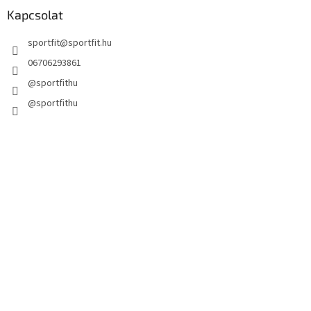
Kapcsolat
sportfit
@
sportfit.hu
06706293861
@sportfithu
@sportfithu