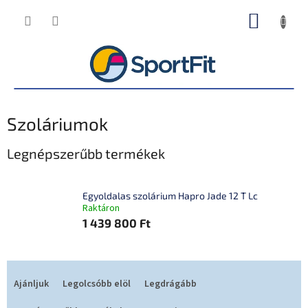
Ugrás
KOSÁR
a
fő
tartalomhoz
Szoláriumok
Legnépszerűbb termékek
Egyoldalas szolárium Hapro Jade 12 T Lc
Raktáron
1 439 800 Ft
T
e
Ajánljuk
Legolcsóbb elöl
Legdrágább
r