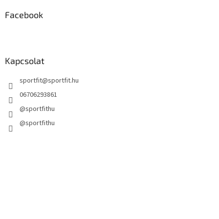
e
m
Facebook
e
i
Kapcsolat
sportfit
@
sportfit.hu
06706293861
@sportfithu
@sportfithu