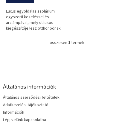
Luxus egyoldalas szolárium
egyszerű kezeléssel és
arclámpával, mely stílusos
kiegészítője lesz otthonodnak
is!
összesen
1
termék
L
i
s
L
t
á
a
b
i
l
r
é
á
Általános információk
c
n
y
Általános szerződési feltételek
í
Adatkezelési tájékoztató
t
Információk
á
s
Lépj velünk kapcsolatba
e
l