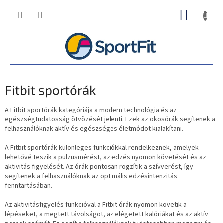
Ugrás
KOSÁR
a
fő
tartalomhoz
Fitbit sportórák
A Fitbit sportórák kategóriája a modern technológia és az
egészségtudatosság ötvözését jelenti. Ezek az okosórák segítenek a
felhasználóknak aktív és egészséges életmódot kialakítani.
A Fitbit sportórák különleges funkciókkal rendelkeznek, amelyek
lehetővé teszik a pulzusmérést, az edzés nyomon követését és az
aktivitás figyelését. Az órák pontosan rögzítik a szívverést, így
segítenek a felhasználóknak az optimális edzésintenzitás
fenntartásában.
Az aktivitásfigyelés funkcióval a Fitbit órák nyomon követik a
lépéseket, a megtett távolságot, az elégetett kalóriákat és az aktív