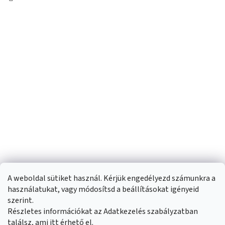
A weboldal sütiket használ. Kérjük engedélyezd számunkra a
használatukat, vagy módosítsd a beállításokat igényeid
szerint.
Részletes információkat az Adatkezelés szabályzatban
Shoptet készítette
találsz, ami
itt
érhető el.