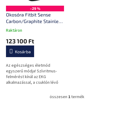
e
s
k
–29 %
e
l
Okosóra Fitbit Sense
i
Carbon/Graphite Stainless
s
Steel
Raktáron
A
t
termék
123 100 Ft
á
átlagos
j
értékelése
Kosárba
a
5-
ből
0,0
Az egészséges életmód
csillag.
egyszerű módja! Szívritmus-
felmérést kínál az EKG
alkalmazással, a csuklón lévő
bőrhőmérséklet-érzékelővel,
figyelmmel kíséri a
összesen
1
termék
L
stresszkezelésedet és...
i
s
L
t
á
a
b
i
l
r