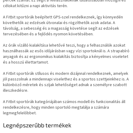
percek számát. Ez segít a felhasználóknak tudatosabban mozogni és
célokat kitűzni a napi aktivitás terén.
A Fitbit sportórák beépített GPS-szel rendelkeznek, így könnyedén
követhetők az edzések útvonalai és rögzíthetők azok adatai. A
távolság, a sebesség és a magasság követése segít az edzések
tervezésében és a fejlődés nyomon követésében.
Az órák vízálló kialakítása lehetővé teszi, hogy a felhasználók azokat
használhassák az esős időjárásban vagy vízi sportoknál is. A strapabíró
anyagok és az ergonomikus kialakítás biztosítja a kényelmes viseletet
és a hosszú élettartamot.
A Fitbit sportórák stílusos és modern dizájnnal rendelkeznek, amelyek
jól passzolnak a mindennapi viselethez és a sportos szettjeinkhez is. A
különböző méretek és szíjak lehetőséget adnak a személyre szabott
illeszkedésre.
A Fitbit sportórák kategóriájában számos modell és funkcionalitás áll
rendelkezésre, hogy minden sportoló megtalálja a számára
legmegfelelőbbet.
Legnépszerűbb termékek