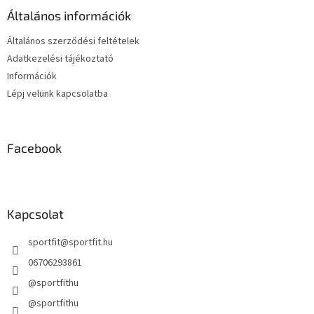
é
á
Általános információk
c
n
y
Általános szerződési feltételek
í
Adatkezelési tájékoztató
t
Információk
á
s
Lépj velünk kapcsolatba
e
l
e
m
Facebook
e
i
Kapcsolat
sportfit
@
sportfit.hu
06706293861
@sportfithu
@sportfithu