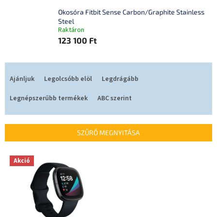
Okosóra Fitbit Sense Carbon/Graphite Stainless
Steel
Raktáron
123 100 Ft
T
e
Ajánljuk
Legolcsóbb elöl
Legdrágább
r
m
Legnépszerűbb termékek
ABC szerint
é
k
e
SZŰRŐ MEGNYITÁSA
k
r
T
Akció
e
e
n
r
d
m
e
é
z
k
é