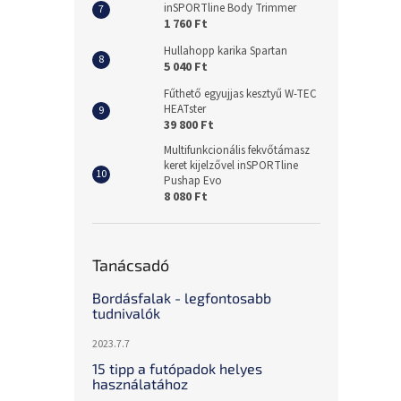
inSPORTline Body Trimmer
1 760 Ft
Hullahopp karika Spartan
5 040 Ft
Fűthető egyujjas kesztyű W-TEC
HEATster
39 800 Ft
Multifunkcionális fekvőtámasz
keret kijelzővel inSPORTline
Pushap Evo
8 080 Ft
Tanácsadó
Bordásfalak - legfontosabb
tudnivalók
2023.7.7
15 tipp a futópadok helyes
használatához