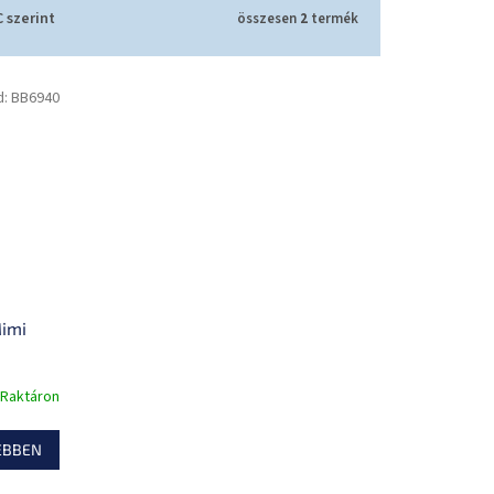
 szerint
összesen
2
termék
d:
BB6940
Mimi
Raktáron
EBBEN