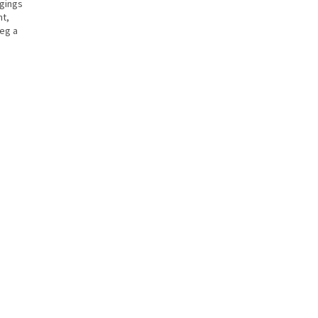
ggings
t,
eg a