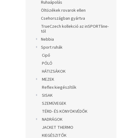
Ruhaápolás
Öltözékek rovarok ellen
Csehországban gyártva
TrueCzech kollekció az inSPORTline-
tól
Nebbia
Sport ruhák
Cipő
PÓLÓ
HÁTIZSÁKOK
MEZEK
Reflex kiegészítők
SISAK
SZEMÜVEGEK
TÉRD- ÉS KÖNYÖKVÉDŐK
NADRÁGOK
JACKET THERMO
KIEGÉSZITŐK