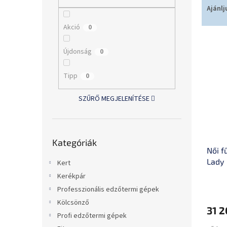
l
e
Ajánlj
r
Akció
0
m
T
é
e
k
Újdonság
0
r
e
m
k
Tipp
0
é
r
k
e
SZŰRŐ MEGJELENÍTÉSE
e
n
k
d
l
e
Kategóriák
i
z
Kategóriák
átugrása
Női f
s
é
Lady
t
s
Kert
á
e
Kerékpár
j
Professzionális edzőtermi gépek
a
Kölcsönző
31 2
Profi edzőtermi gépek