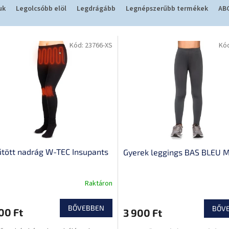
uk
Legolcsóbb elöl
Legdrágább
Legnépszerűbb termékek
ABC
Kód:
23766-XS
Kó
űtött nadrág W-TEC Insupants
Gyerek leggings BAS BLEU 
Raktáron
BŐVEBBEN
BŐV
00 Ft
3 900 Ft