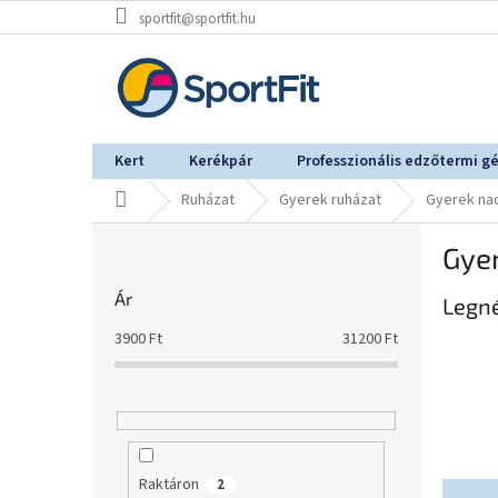
Ugrás
sportfit@sportfit.hu
a
fő
tartalomhoz
Kert
Kerékpár
Professzionális edzőtermi g
Kezdőlap
Ruházat
Gyerek ruházat
Gyerek na
O
Gye
l
d
Ár
Legn
a
l
3900
Ft
31200
Ft
s
ó
p
a
n
e
Raktáron
2
T