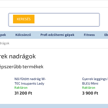
KERESÉS
épek
Kölcsönző
Profi edzőtermi gépek
Fitness
Eb
drágok
rek nadrágok
épszerűbb termékek
Női fűtött nadrág W-
Gyerek leggings
TEC Insupants Lady
BLEU Mimi
Raktáron
Raktáron
31 200 Ft
3 900 Ft