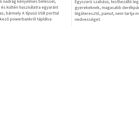
ő nadrág kényelmes béléssel,
Egyszerű szabású, testhezálló le
i és kültéri használatra egyaránt
gyerekeknek, magasabb derékpán
as, bármely A típusú USB porttal
légáteresztő, pamut, nem tartja m
kező powerbankról táplálva.
nedvességet.
L
i
s
t
a
i
r
á
n
y
í
t
á
s
e
l
e
m