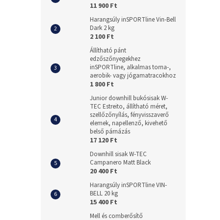
11 900 Ft
Harangsúly inSPORTline Vin-Bell
Dark 2 kg
2 100 Ft
Állítható pánt
edzőszőnyegekhez
inSPORTline, alkalmas torna-,
aerobik- vagy jógamatracokhoz
1 800 Ft
Junior downhill bukósisak W-
TEC Estreito, állítható méret,
szellőzőnyílás, fényvisszaverő
elemek, napellenző, kivehető
belső párnázás
17 120 Ft
Downhill sisak W-TEC
Campanero Matt Black
20 400 Ft
Harangsúly inSPORTline VIN-
BELL 20 kg
15 400 Ft
Mell és comberősítő