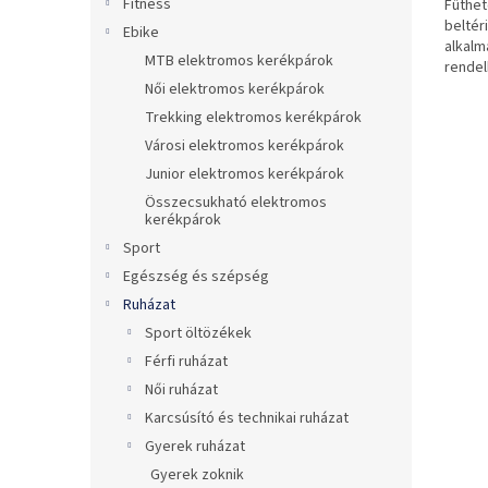
Fitness
Fűthet
beltér
Ebike
alkalm
MTB elektromos kerékpárok
rendel
Női elektromos kerékpárok
Trekking elektromos kerékpárok
Városi elektromos kerékpárok
Junior elektromos kerékpárok
Összecsukható elektromos
kerékpárok
Sport
Egészség és szépség
Ruházat
Sport öltözékek
Férfi ruházat
Női ruházat
Karcsúsító és technikai ruházat
Gyerek ruházat
Gyerek zoknik