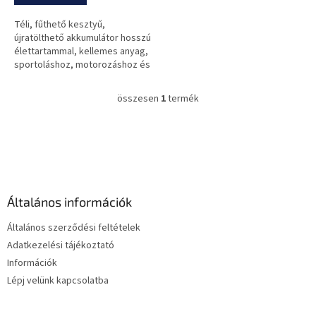
Téli, fűthető kesztyű,
újratölthető akkumulátor hosszú
élettartammal, kellemes anyag,
sportoláshoz, motorozáshoz és
mindennapi használatra.
összesen
1
termék
L
i
s
L
t
á
a
b
i
l
r
é
á
Általános információk
c
n
y
Általános szerződési feltételek
í
Adatkezelési tájékoztató
t
Információk
á
s
Lépj velünk kapcsolatba
e
l