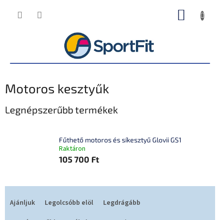
Ugrás
KOSÁR
a
fő
tartalomhoz
Motoros kesztyűk
Legnépszerűbb termékek
Fűthető motoros és síkesztyű Glovii GS1
Raktáron
105 700 Ft
T
e
Ajánljuk
Legolcsóbb elöl
Legdrágább
r