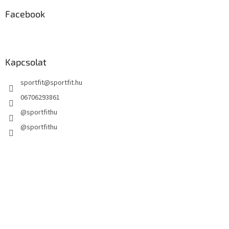
e
m
Facebook
e
i
Kapcsolat
sportfit
@
sportfit.hu
06706293861
@sportfithu
@sportfithu