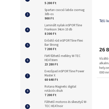
5 200 Ft
Spartan csocsó labda csomag
3db-os
900 Ft
Téli 
Laminált nyilak inSPORTline
Frankson 34cm 10 db
8 300 Ft
Erősítő rúd inSPORTline Flexi
Bar Strong
26 8
7 200 Ft
Férfi fűthető mellény W-TEC
Vízáll
HEATstem
alkal
23 280 Ft
helyze
Evezőpad inSPORTline Power
000 m
Master X
60 640 Ft
Rotana Magnetic digital
rotációs diszk
7 200 Ft
Fűthető motoros és síkesztyű W-
TEC HEATnoir