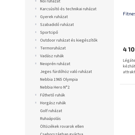
Női ruházat
Karcsúsító és technikai ruházat
Fitne
Gyerek ruházat
Szabadidő ruházat
Sportcipő
Outdoor ruházat és kiegészítők
Termoruházat
4 10
Vadász ruhák
Légáte
Neoprén ruházat
kézhát
Jeges fürdőhöz való ruházat
attrak
Nebbia 1965 Olympia
Nebbia Hero N°2
Fűthető ruhák
Horgász ruhák
Golf ruházat
Ruhaápolás
Öltözékek rovarok ellen
Csehországban gyártva