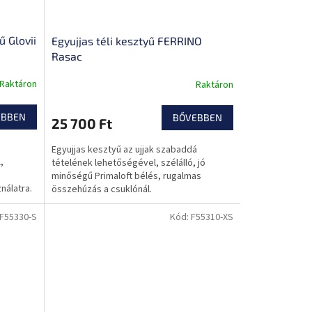
ű Glovii
Egyujjas téli kesztyű FERRINO
Rasac
Raktáron
Raktáron
EBBEN
BŐVEBBEN
25 700 Ft
Egyujjas kesztyű az ujjak szabaddá
,
tételének lehetőségével, szélálló, jó
minőségű Primaloft bélés, rugalmas
nálatra.
összehúzás a csuklónál.
F55330-S
Kód:
F55310-XS