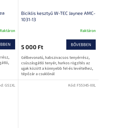
lea
Biciklis kesztyű W-TEC Jaynee AMC-
1031-13
Raktáron
Raktáron
EBBEN
BŐVEBBEN
5 000 Ft
rrész,
Gélbevonatú, habszivacsos tenyérrész,
gátló,
csúszásgátló tenyér, hurkos rögzítés az
ujjak között a könnyebb fel-és levételhez,
tépőzár a csuklónál
ód:
GS1XL
Kód:
F55345-XXL