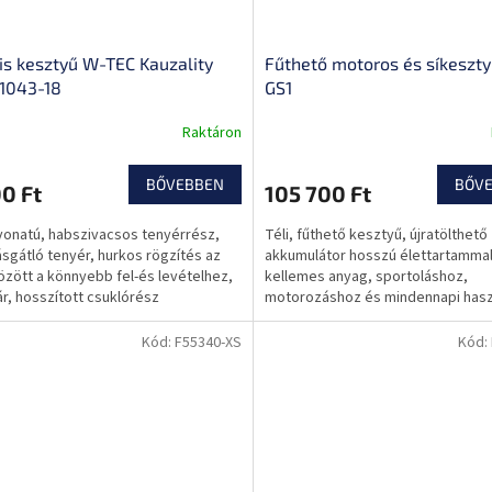
lis kesztyű W-TEC Kauzality
Fűthető motoros és síkeszty
1043-18
GS1
Raktáron
BŐVEBBEN
BŐV
0 Ft
105 700 Ft
onatú, habszivacsos tenyérrész,
Téli, fűthető kesztyű, újratölthető
sgátló tenyér, hurkos rögzítés az
akkumulátor hosszú élettartammal
között a könnyebb fel-és levételhez,
kellemes anyag, sportoláshoz,
r, hosszított csuklórész
motorozáshoz és mindennapi hasz
Kód:
F55340-XS
Kód: