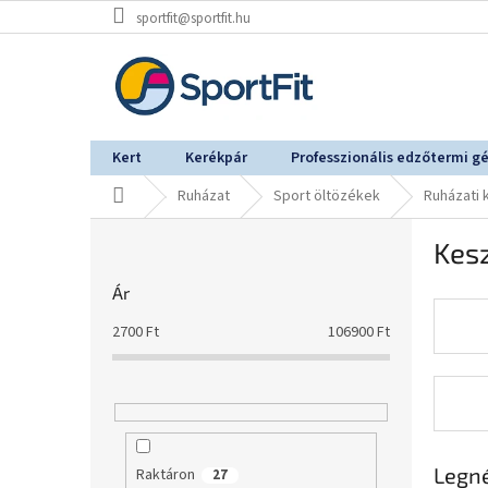
Ugrás
sportfit@sportfit.hu
a
fő
tartalomhoz
Kert
Kerékpár
Professzionális edzőtermi g
Kezdőlap
Ruházat
Sport öltözékek
Ruházati 
O
Kes
l
d
Ár
a
l
2700
Ft
106900
Ft
s
ó
p
a
n
e
Legn
Raktáron
27