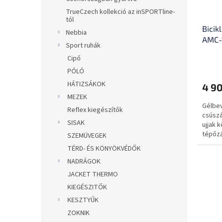
TrueCzech kollekció az inSPORTline-
tól
Bicik
Nebbia
AMC-
Sport ruhák
Cipő
PÓLÓ
HÁTIZSÁKOK
4 90
MEZEK
Gélbev
Reflex kiegészítők
csúszá
SISAK
ujjak 
tépőzá
SZEMÜVEGEK
TÉRD- ÉS KÖNYÖKVÉDŐK
NADRÁGOK
JACKET THERMO
KIEGÉSZITŐK
KESZTYŰK
ZOKNIK