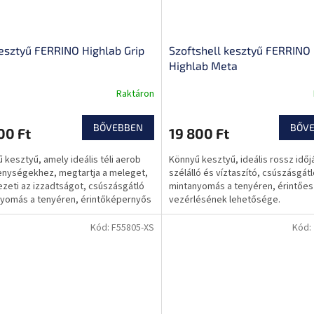
kesztyű FERRINO Highlab Grip
Szoftshell kesztyű FERRINO
Highlab Meta
Raktáron
BŐVEBBEN
BŐV
00 Ft
19 800 Ft
 kesztyű, amely ideális téli aerob
Könnyű kesztyű, ideális rossz időj
nységekhez, megtartja a meleget,
szélálló és víztaszító, csúszásgát
ezeti az izzadtságot, csúszásgátló
mintanyomás a tenyéren, érintőe
yomás a tenyéren, érintőképernyős
vezérlésének lehetősége.
ök...
Kód:
F55805-XS
Kód: