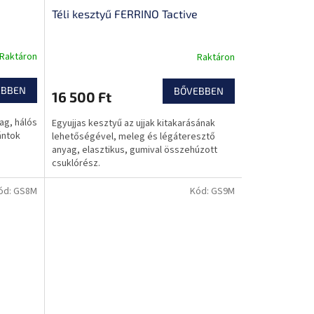
Téli kesztyű FERRINO Tactive
Raktáron
Raktáron
EBBEN
BŐVEBBEN
16 500 Ft
ag, hálós
Egyujjas kesztyű az ujjak kitakarásának
ántok
lehetőségével, meleg és légáteresztő
anyag, elasztikus, gumival összehúzott
csuklórész.
ód:
GS8M
Kód:
GS9M