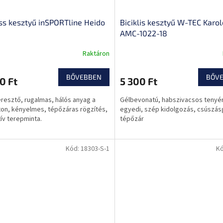
ss kesztyű inSPORTline Heido
Biciklis kesztyű W-TEC Karo
AMC-1022-18
Raktáron
BŐVEBBEN
BŐV
0 Ft
5 300 Ft
resztő, rugalmas, hálós anyag a
Gélbevonatú, habszivacsos tenyé
on, kényelmes, tépőzáras rögzítés,
egyedi, szép kidolgozás, csúszás
tív terepminta.
tépőzár
Kód:
18303-S-1
K