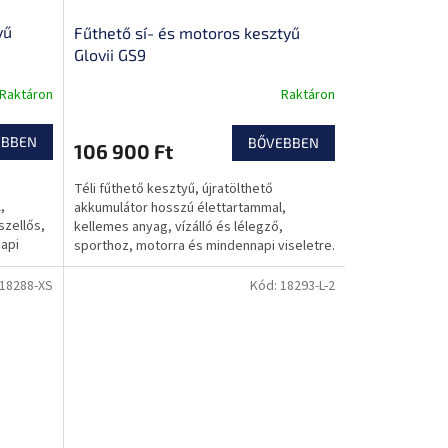
yű
Fűthető sí- és motoros kesztyű
Glovii GS9
Raktáron
Raktáron
EBBEN
BŐVEBBEN
106 900 Ft
Téli fűthető kesztyű, újratölthető
,
akkumulátor hosszú élettartammal,
szellős,
kellemes anyag, vízálló és lélegző,
api
sporthoz, motorra és mindennapi viseletre.
18288-XS
Kód:
18293-L-2