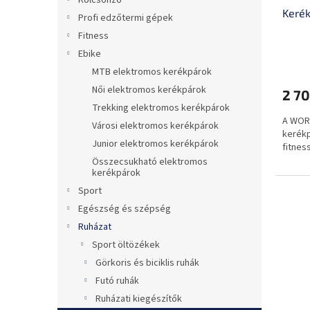
i
z
Kölcsönző
Keré
s
é
Profi edzőtermi gépek
t
s
Fitness
á
e
Ebike
j
MTB elektromos kerékpárok
a
Női elektromos kerékpárok
2 70
Trekking elektromos kerékpárok
A WOR
Városi elektromos kerékpárok
kerékp
Junior elektromos kerékpárok
fitnes
Összecsukható elektromos
kerékpárok
Sport
Egészség és szépség
Ruházat
Sport öltözékek
Görkoris és biciklis ruhák
Futó ruhák
Ruházati kiegészítők