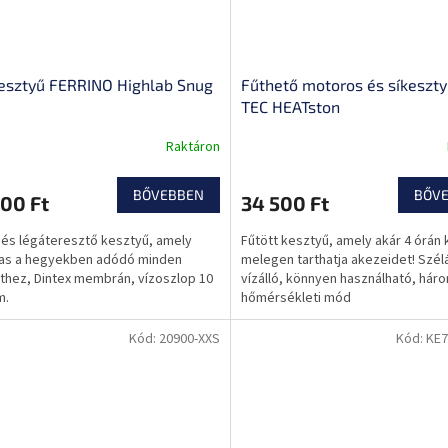
kesztyű FERRINO Highlab Snug
Fűthető motoros és síkeszt
TEC HEATston
Raktáron
BŐVEBBEN
BŐV
00 Ft
34 500 Ft
ó és légáteresztő kesztyű, amely
Fűtött kesztyű, amely akár 4 órán 
mas a hegyekben adódó minden
melegen tarthatja akezeidet! Szélá
thez, Dintex membrán, vízoszlop 10
vízálló, könnyen használható, hár
m.
hőmérsékleti mód
Kód:
20900-XXS
Kód:
KE7