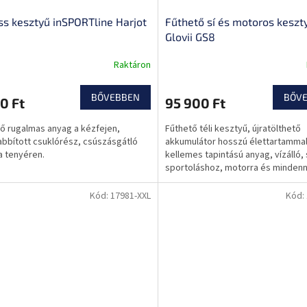
ss kesztyű inSPORTline Harjot
Fűthető sí és motoros keszt
Glovii GS8
Raktáron
BŐVEBBEN
BŐV
0 Ft
95 900 Ft
ő rugalmas anyag a kézfejen,
Fűthető téli kesztyű, újratölthető
bbított csuklórész, csúszásgátló
akkumulátor hosszú élettartammal
a tenyéren.
kellemes tapintású anyag, vízálló, 
sportoláshoz, motorra és mindenn
viselésre is egyaránt alkalmas.
Kód:
17981-XXL
Kód: