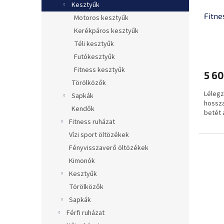
Kesztyűk
Fitne
Motoros kesztyűk
Kerékpáros kesztyűk
Téli kesztyűk
Futókesztyűk
Fitness kesztyűk
5 60
Törölközők
Lélegz
Sapkák
hossza
Kendők
betét 
Fitness ruházat
Vízi sport öltözékek
Fényvisszaverő öltözékek
Kimonók
Kesztyűk
Törölközők
Sapkák
Férfi ruházat