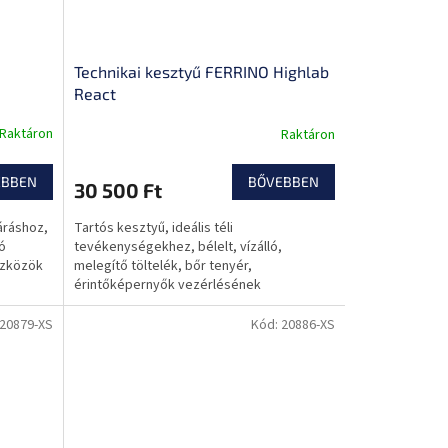
Technikai kesztyű FERRINO Highlab
React
Raktáron
Raktáron
EBBEN
BŐVEBBEN
30 500 Ft
áráshoz,
Tartós kesztyű, ideális téli
ló
tevékenységekhez, bélelt, vízálló,
szközök
melegítő töltelék, bőr tenyér,
érintőképernyők vezérlésének
lehetősége.
20879-XS
Kód:
20886-XS