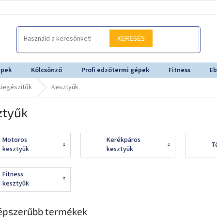
KERESÉS
épek
Kölcsönző
Profi edzőtermi gépek
Fitness
Eb
kiegészítők
Kesztyűk
ztyűk
Motoros
Kerékpáros
T
kesztyűk
kesztyűk
Fitness
kesztyűk
épszerűbb termékek