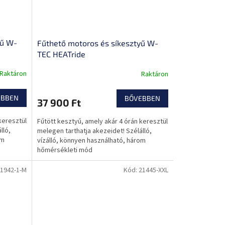
yű W-
Fűthető motoros és síkesztyű W-
TEC HEATride
Raktáron
Raktáron
EBBEN
BŐVEBBEN
37 900 Ft
keresztül
Fűtött kesztyű, amely akár 4 órán keresztül
lló,
melegen tarthatja akezeidet! Szélálló,
om
vízálló, könnyen használható, három
hőmérsékleti mód
1942-1-M
Kód:
21445-XXL