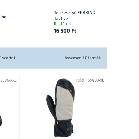
t
Téli kesztyű FERRINO
line
Tactive
Raktáron
16 500 Ft
 szerint
összesen
27
termék
13586-XXL
Kód:
F55800-XL