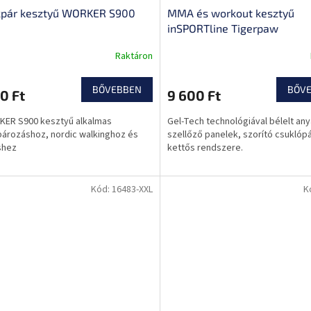
kpár kesztyű WORKER S900
MMA és workout kesztyű
inSPORTline Tigerpaw
Raktáron
BŐVEBBEN
BŐV
0 Ft
9 600 Ft
KER S900 kesztyű alkalmas
Gel-Tech technológiával bélelt any
ározáshoz, nordic walkinghoz és
szellőző panelek, szorító csuklóp
shez
kettős rendszere.
Kód:
16483-XXL
K