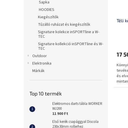
Sapka
HOODIES
Kiegészítők
Téli 
Tűzálló ruházat és kiegészítők
Signature kolekce inSPORTline a W-
TEC
Signature kollekció inSPORTline és W-
TEC
17 5
Outdoor
Elektronika
Könnyű
tevéke
Márkák
és elv
mintan
eszköz
Top 10 termék
Elektromos darts tábla WORKER
WJ200
11 900 Ft
Első kerék csapággyal Discola
230x30mm rollerhez