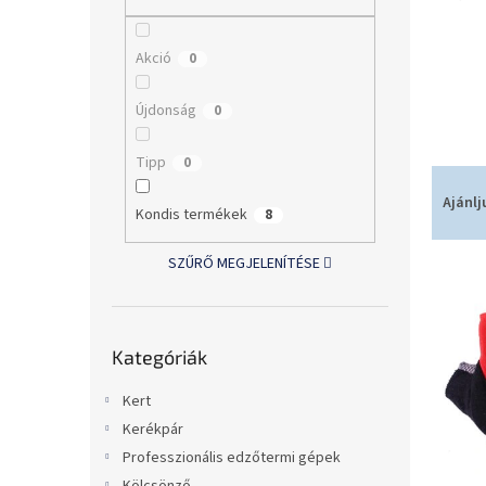
l
Akció
0
Újdonság
0
Tipp
0
T
e
Ajánlj
Kondis termékek
8
r
m
SZŰRŐ MEGJELENÍTÉSE
T
é
e
k
r
e
Kategóriák
m
k
Kategóriák
átugrása
é
r
k
e
Kert
e
n
Kerékpár
k
d
Professzionális edzőtermi gépek
l
e