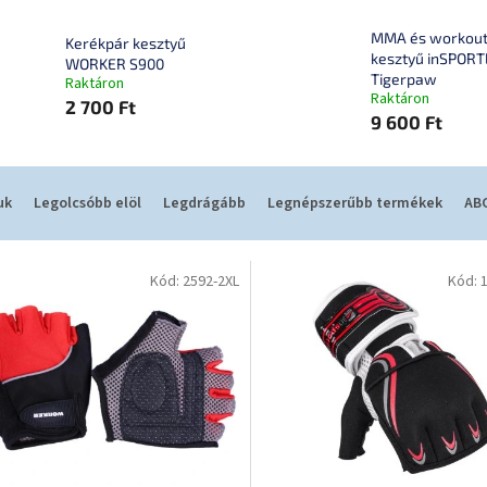
MMA és workou
Kerékpár kesztyű
kesztyű inSPORT
WORKER S900
Tigerpaw
Raktáron
Raktáron
2 700 Ft
9 600 Ft
uk
Legolcsóbb elöl
Legdrágább
Legnépszerűbb termékek
ABC
Kód:
2592-2XL
Kód: