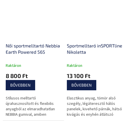
Női sportmelltartó Nebbia
Sportmelltaró inSPORTline
Earth Powered 565
Nikoletta
Raktáron
Raktáron
8 800 Ft
13 100 Ft
BŐVEBBEN
BŐVEBBEN
Stílusos melltartó
Elasztikus anyag, tömör alsó
újrahasznosított és flexibilis
szegély, légáteresztő hálós
anyagból az elmaradhatatlan
panelek, kivehető párnák, hátsó
NEBBIA gumival, amiben
kivágás és enyhén átlátszó
mindenki észre vesz.
dekoltázs.