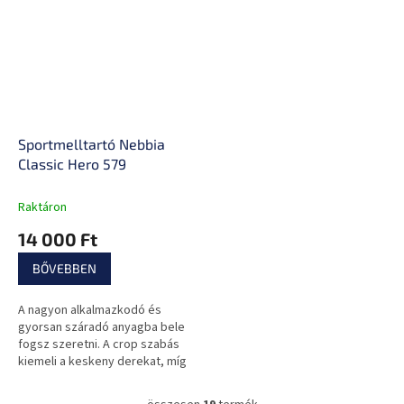
Sportmelltartó Nebbia
Classic Hero 579
Raktáron
14 000 Ft
BŐVEBBEN
A nagyon alkalmazkodó és
gyorsan száradó anyagba bele
fogsz szeretni. A crop szabás
kiemeli a keskeny derekat, míg
a keskeny pántok hagyják
kitűnni a gyönyörű vállaid.