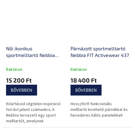
Női ikonikus
Párnázott sportmelltartó
sportmelltartó Nebbia
Nebbia FIT Activewear 437
Power Your Hero 535
Raktáron
Raktáron
15 200 Ft
18 400 Ft
BŐVEBBEN
BŐVEBBEN
Kitartásod végtelen inspiráció
Hosszított funkcionális
forrást jelent számunkra. A
melltartó kivehető párnákkal és
Nebbia tervezett egy sport
hevederes hálós panelekkel!
melltartót, amelynek
köszönhetően teljes mértékben
az edzésre koncentrálhatsz.