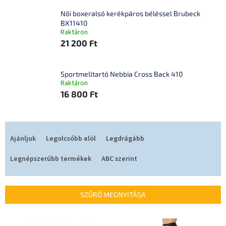
Női boxeralsó kerékpáros béléssel Brubeck
BX11410
Raktáron
21 200 Ft
Sportmelltartó Nebbia Cross Back 410
Raktáron
16 800 Ft
T
e
Ajánljuk
Legolcsóbb elöl
Legdrágább
r
m
Legnépszerűbb termékek
ABC szerint
é
k
e
SZŰRŐ MEGNYITÁSA
k
r
T