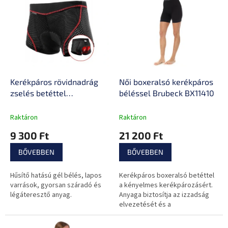
e
e
n
r
d
m
e
é
z
k
é
e
s
k
e
l
Kerékpáros rövidnadrág
Női boxeralsó kerékpáros
i
zselés betéttel
béléssel Brubeck BX11410
s
inSPORTline Sangelo
t
Raktáron
Raktáron
á
9 300 Ft
21 200 Ft
j
a
BŐVEBBEN
BŐVEBBEN
Hűsítő hatású gél bélés, lapos
Kerékpáros boxeralsó betéttel
varrások, gyorsan száradó és
a kényelmes kerékpározásért.
légáteresztő anyag.
Anyaga biztosítja az izzadság
elvezetését és a
hőszabályozást, emellett
minden mozdulathoz