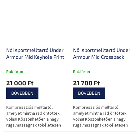
egyetlen...
Női sportmelltartó Under
Női sportmelltartó Under
Armour Mid Keyhole Print
Armour Mid Crossback
Raktáron
Raktáron
21 000 Ft
21 700 Ft
BŐVEBBEN
BŐVEBBEN
Kompressziós melltartó,
Kompressziós melltartó,
amelyet mintha rád öntöttek
amelyet mintha rád öntöttek
volna! Köszönhetően a nagy
volna! Köszönhetően a nagy
rugalmasságnak tökéletesen
rugalmasságnak tökéletesen
alkalmazkodik, és stratégiai
alkalmazkodik, és stratégiai
támogatást nyújt.
támogatást nyújt.