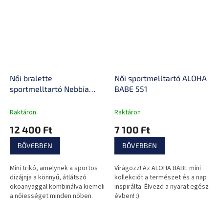
Női bralette
Női sportmelltartó ALOHA
sportmelltartó Nebbia
BABE 551
Mesh Me 540
Raktáron
Raktáron
12 400 Ft
7 100 Ft
BŐVEBBEN
BŐVEBBEN
Mini trikó, amelynek a sportos
Virágozz! Az ALOHA BABE mini
dizájnja a könnyű, átlátszó
kollekciót a természet és a nap
ökoanyaggal kombinálva kiemeli
inspirálta. Élvezd a nyarat egész
a nőiességet minden nőben.
évben! :)