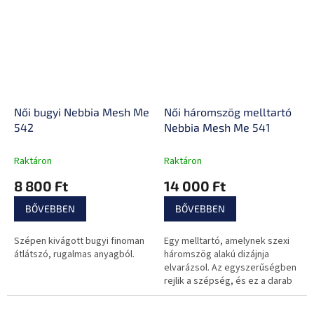
Női bugyi Nebbia Mesh Me
Női háromszög melltartó
542
Nebbia Mesh Me 541
Raktáron
Raktáron
8 800 Ft
14 000 Ft
BŐVEBBEN
BŐVEBBEN
Szépen kivágott bugyi finoman
Egy melltartó, amelynek szexi
átlátszó, rugalmas anyagból.
háromszög alakú dizájnja
elvarázsol. Az egyszerűségben
rejlik a szépség, és ez a darab
épp ennek a legjobb
bizonyítéka.