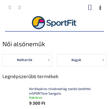
Ugrás
KOSÁR
a
fő
tartalomhoz
Női alsóneműk
Melltartók
Bugyik
Legnépszerűbb termékek
Kerékpáros rövidnadrág zselés betéttel
inSPORTline Sangelo
Raktáron
9 300 Ft