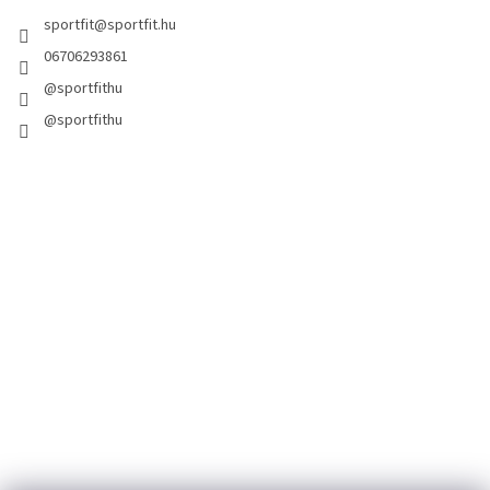
sportfit
@
sportfit.hu
06706293861
@sportfithu
@sportfithu