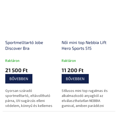
Sportmelltartó Jobe
Női mini top Nebbia Lift
Discover Bra
Hero Sports 515
Raktáron
Raktáron
21 500 Ft
11 200 Ft
BŐVEBBEN
BŐVEBBEN
Gyorsan száradó
Stílusos mini top rugalmas és
sportmelltartó, eltávolítható
alkalmazkodó anyagból az
párna, UV-sugárzás elleni
elválaszthatatlan NEBBIA
védelem, könnyű és kellemes
gumival, amiben parádézni
anyag.
fogsz!