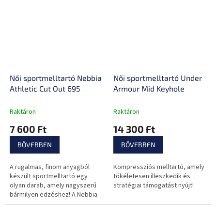
Női sportmelltartó Nebbia
Női sportmelltartó Under
Athletic Cut Out 695
Armour Mid Keyhole
Raktáron
Raktáron
7 600 Ft
14 300 Ft
BŐVEBBEN
BŐVEBBEN
A rugalmas, finom anyagból
Kompressziós melltartó, amely
készült sportmelltartó egy
tökéletesen illeszkedik és
olyan darab, amely nagyszerű
stratégiai támogatást nyújt!
bármilyen edzéshez! A Nebbia
márka tervezőnője mindig úgy
tervezi a kollekciót, hogy