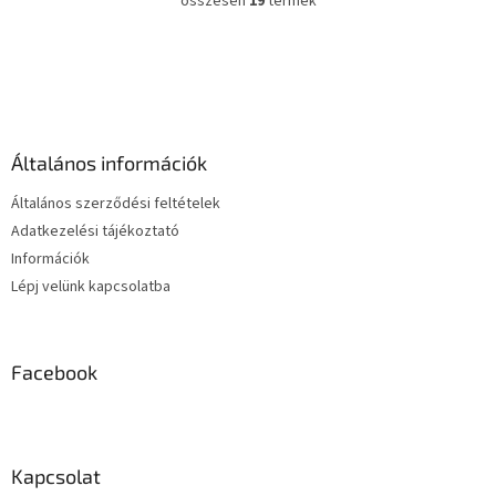
összesen
19
termék
L
i
s
L
t
á
a
b
i
l
r
é
á
Általános információk
c
n
y
Általános szerződési feltételek
í
Adatkezelési tájékoztató
t
Információk
á
s
Lépj velünk kapcsolatba
e
l
e
m
Facebook
e
i
Kapcsolat