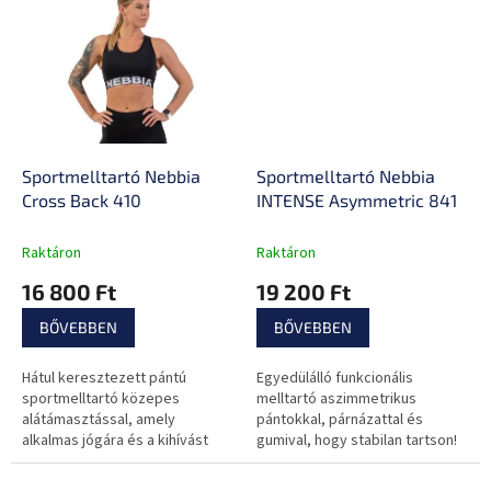
alkalmazkodik.
Sportmelltartó Nebbia
Sportmelltartó Nebbia
Cross Back 410
INTENSE Asymmetric 841
Raktáron
Raktáron
16 800 Ft
19 200 Ft
BŐVEBBEN
BŐVEBBEN
Hátul keresztezett pántú
Egyedülálló funkcionális
sportmelltartó közepes
melltartó aszimmetrikus
alátámasztással, amely
pántokkal, párnázattal és
alkalmas jógára és a kihívást
gumival, hogy stabilan tartson!
jelentő erőnléti edzésekhez is.