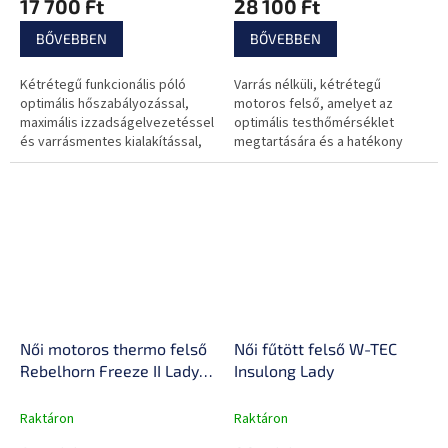
17 700 Ft
28 100 Ft
nedvességelvezetés
BŐVEBBEN
BŐVEBBEN
Kétrétegű funkcionális póló
Varrás nélküli, kétrétegű
optimális hőszabályozással,
motoros felső, amelyet az
maximális izzadságelvezetéssel
optimális testhőmérséklet
és varrásmentes kialakítással,
megtartására és a hatékony
ideális a maximális
izzadságelvezetésre terveztek.
igénybevételhez!
Női motoros thermo felső
Női fűtött felső W-TEC
Rebelhorn Freeze II Lady
Insulong Lady
Jersey, varrásmentes
technológia, légáteresztő
Raktáron
Raktáron
anyag, kényelmes