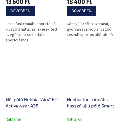
13 600 Ft
18 400 Ft
BŐVEBBEN
BŐVEBBEN
Laza, funkcionális sport felső
Könnyű, lazább szabású,
kivágott háttal és lekerekített
gyorsan száradó anyagból
szegéllyel a sokoldalú
készült sportos atlétatrikó.
sportoláshoz!
Női póló Nebbia "Airy" FIT
Nebbia funkcionális
Activewear 438
hosszú ujjú póló Smart
Pocket
Raktáron
Raktáron