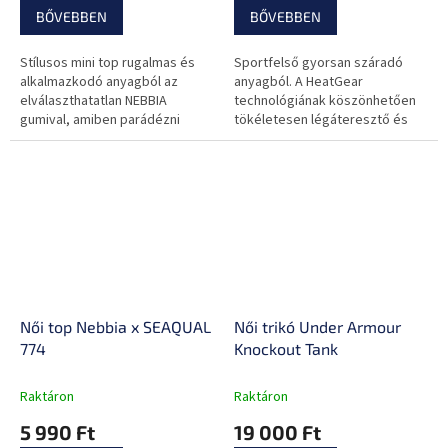
BŐVEBBEN
BŐVEBBEN
Stílusos mini top rugalmas és
Sportfelső gyorsan száradó
alkalmazkodó anyagból az
anyagból. A HeatGear
elválaszthatatlan NEBBIA
technológiának köszönhetően
gumival, amiben parádézni
tökéletesen légáteresztő és
fogsz!
nedvességelvezető.
Női top Nebbia x SEAQUAL
Női trikó Under Armour
774
Knockout Tank
Raktáron
Raktáron
5 990 Ft
19 000 Ft