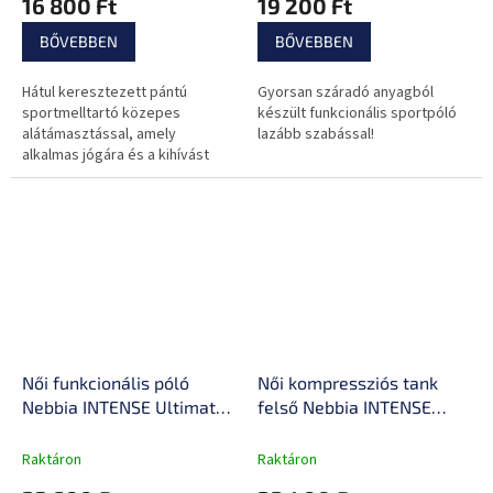
16 800 Ft
19 200 Ft
BŐVEBBEN
BŐVEBBEN
Hátul keresztezett pántú
Gyorsan száradó anyagból
sportmelltartó közepes
készült funkcionális sportpóló
alátámasztással, amely
lazább szabással!
alkalmas jógára és a kihívást
jelentő erőnléti edzésekhez is.
Női funkcionális póló
Női kompressziós tank
Nebbia INTENSE Ultimate
felső Nebbia INTENSE
831
Ultra 835
Raktáron
Raktáron