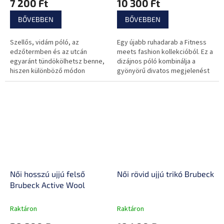
7 200 Ft
10 300 Ft
BŐVEBBEN
BŐVEBBEN
Szellős, vidám póló, az
Egy újabb ruhadarab a Fitness
edzőtermben és az utcán
meets fashion kollekcióból. Ez a
egyaránt tündökölhetsz benne,
dizájnos póló kombinálja a
hiszen különböző módon
gyönyörű divatos megjelenést
viselhető.
és a sportos dizájnt.
Női hosszú ujjú felső
Női rövid ujjú trikó Brubeck
Brubeck Active Wool
Raktáron
Raktáron