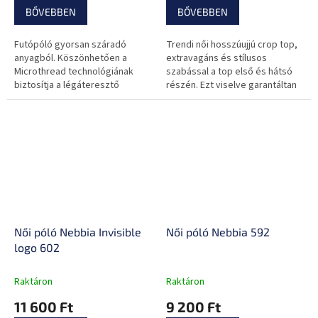
BŐVEBBEN
BŐVEBBEN
Futópóló gyorsan száradó
Trendi női hosszúujjú crop top,
anyagból. Köszönhetően a
extravagáns és stílusos
Microthread technológiának
szabással a top első és hátsó
biztosítja a légáteresztő
részén. Ezt viselve garantáltan
képességet és a verejték
feltűnő leszek bárhol is légy.
elvezetését még magasabb
hőmérsékleten is.
Női póló Nebbia Invisible
Női póló Nebbia 592
logo 602
Raktáron
Raktáron
11 600 Ft
9 200 Ft