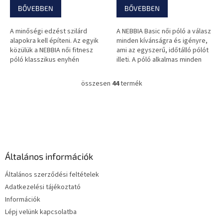
BŐVEBBEN
BŐVEBBEN
A minőségi edzést szilárd
A NEBBIA Basic női póló a válasz
alapokra kell építeni. Az egyik
minden kívánságra és igényre,
közülük a NEBBIA női fitnesz
ami az egyszerű, időtálló pólót
póló klasszikus enyhén
illeti. A póló alkalmas minden
hosszított szabásban. A NEBBIA
alkalomra, és valóban mindenütt
Essentials darabok új dizájnja a...
viselhető.
összesen
44
termék
L
i
s
L
t
á
a
b
i
l
r
é
á
Általános információk
c
n
y
Általános szerződési feltételek
í
Adatkezelési tájékoztató
t
Információk
á
s
Lépj velünk kapcsolatba
e