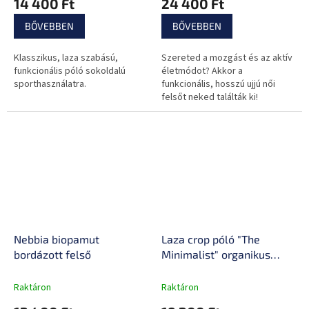
14 400 Ft
24 400 Ft
BŐVEBBEN
BŐVEBBEN
Klasszikus, laza szabású,
Szereted a mozgást és az aktív
funkcionális póló sokoldalú
életmódot? Akkor a
sporthasználatra.
funkcionális, hosszú ujjú női
felsőt neked találták ki!
Nebbia biopamut
Laza crop póló "The
bordázott felső
Minimalist" organikus
pamutból
Raktáron
Raktáron