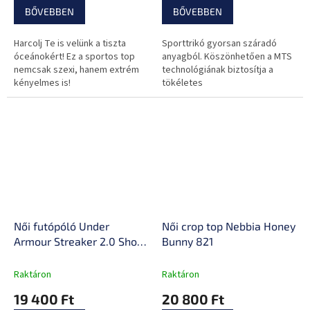
BŐVEBBEN
BŐVEBBEN
Harcolj Te is velünk a tiszta
Sporttrikó gyorsan száradó
óceánokért! Ez a sportos top
anyagból. Köszönhetően a MTS
nemcsak szexi, hanem extrém
technológiának biztosítja a
kényelmes is!
tökéletes
légátereszthetőséget és a
felesleges nedvesség
elvezetését.
Női futópóló Under
Női crop top Nebbia Honey
Armour Streaker 2.0 Short
Bunny 821
Sleeve
Raktáron
Raktáron
19 400 Ft
20 800 Ft