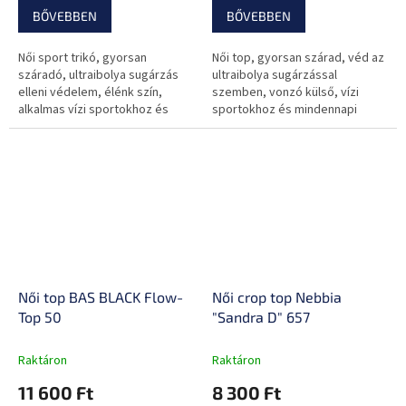
BŐVEBBEN
BŐVEBBEN
Női sport trikó, gyorsan
Női top, gyorsan szárad, véd az
száradó, ultraibolya sugárzás
ultraibolya sugárzással
elleni védelem, élénk szín,
szemben, vonzó külső, vízi
alkalmas vízi sportokhoz és
sportokhoz és mindennapi
mindennapi viselésre.
használatra.
Női top BAS BLACK Flow-
Női crop top Nebbia
Top 50
"Sandra D" 657
Raktáron
Raktáron
11 600 Ft
8 300 Ft