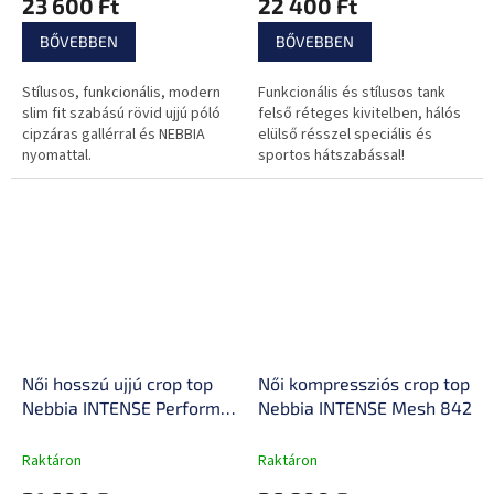
23 600 Ft
22 400 Ft
BŐVEBBEN
BŐVEBBEN
Stílusos, funkcionális, modern
Funkcionális és stílusos tank
slim fit szabású rövid ujjú póló
felső réteges kivitelben, hálós
cipzáras gallérral és NEBBIA
elülső résszel speciális és
nyomattal.
sportos hátszabással!
Női hosszú ujjú crop top
Női kompressziós crop top
Nebbia INTENSE Perform
Nebbia INTENSE Mesh 842
839
Raktáron
Raktáron