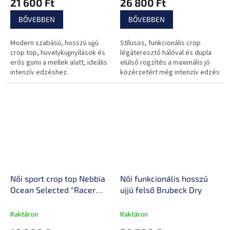
21 600 Ft
26 800 Ft
BŐVEBBEN
BŐVEBBEN
Modern szabású, hosszú ujjú
Stílusos, funkcionális crop
crop top, hüvelykujjnyílások és
légáteresztő hálóval és dupla
erős gumi a mellek alatt, ideális
elülső rögzítés a maximális jó
intenzív edzéshez.
közérzetért még intenzív edzés
közben is.
Női sport crop top Nebbia
Női funkcionális hosszú
Ocean Selected "Racer
ujjú felső Brubeck Dry
Back" 549
Raktáron
Raktáron