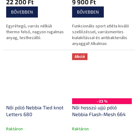
22 200 Ft
9 900 Ft
szabás
BŐVEBBEN
BŐVEBBEN
Egyrétegű, varrás nélküli
Funkcionális sport atléta kiváló
thermo felső, nagyon rugalmas
szellőzéssel, varrásmentes
anyag, testhezálló.
kialakítással és antibakteriális
anyaggal! Alkalmas
alaprétegként.
Akció
–23 %
Női póló Nebbia Tied knot
Női hosszú ujjú póló
Letters 680
Nebbia Flash-Mesh 664
Raktáron
Raktáron