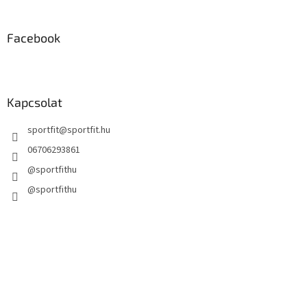
l
e
m
Facebook
e
i
Kapcsolat
sportfit
@
sportfit.hu
06706293861
@sportfithu
@sportfithu