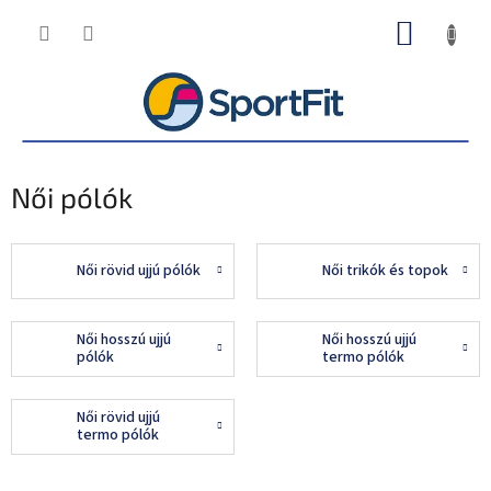
Ugrás
KOSÁR
a
fő
tartalomhoz
Női pólók
Női rövid ujjú pólók
Női trikók és topok
Női hosszú ujjú
Női hosszú ujjú
pólók
termo pólók
Női rövid ujjú
termo pólók