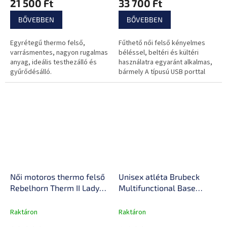
21 500 Ft
33 700 Ft
illeszkedés
BŐVEBBEN
BŐVEBBEN
Egyrétegű thermo felső,
Fűthető női felső kényelmes
varrásmentes, nagyon rugalmas
béléssel, beltéri és kültéri
anyag, ideális testhezálló és
használatra egyaránt alkalmas,
gyűrődésálló.
bármely A típusú USB porttal
rendelkező powerbankról
táplálva.
Női motoros thermo felső
Unisex atléta Brubeck
Rebelhorn Therm II Lady
Multifunctional Base
Jersey, rugalmas,
Layer 3D, fokozott
egyrétegű, varrás nélküli
szellőzés, antibakteriális
Raktáron
Raktáron
anyag
és antiallergén, uniszex