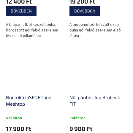
12 400 Ft
19 200 Ft
BŐVEBBEN
BŐVEBBEN
A biopamutból készült puha,
A biopamutból készült extra
bordázott női felső szerelem
puha női felső szerelem első
lesz első pillantásra.
látásra.
Női trikó inSPORTline
Női pántos Top Brubeck
Meshtop
FIT
Raktáron
Raktáron
17 900 Ft
9 900 Ft