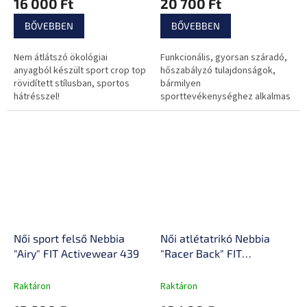
16 000 Ft
20 700 Ft
BŐVEBBEN
BŐVEBBEN
Nem átlátszó ökológiai
Funkcionális, gyorsan száradó,
anyagból készült sport crop top
hőszabályzó tulajdonságok,
rövidített stílusban, sportos
bármilyen
hátrésszel!
sporttevékenységhez alkalmas
viselet!
Női sport felső Nebbia
Női atlétatrikó Nebbia
"Airy" FIT Activewear 439
"Racer Back" FIT
Activewear 441
Raktáron
Raktáron