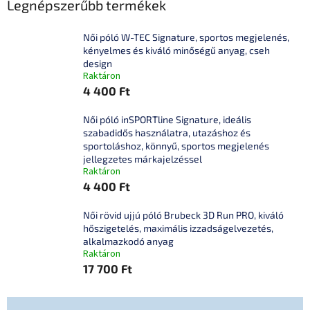
Legnépszerűbb termékek
Női póló W-TEC Signature, sportos megjelenés,
kényelmes és kiváló minőségű anyag, cseh
design
Raktáron
4 400 Ft
Női póló inSPORTline Signature, ideális
szabadidős használatra, utazáshoz és
sportoláshoz, könnyű, sportos megjelenés
jellegzetes márkajelzéssel
Raktáron
4 400 Ft
Női rövid ujjú póló Brubeck 3D Run PRO, kiváló
hőszigetelés, maximális izzadságelvezetés,
alkalmazkodó anyag
Raktáron
17 700 Ft
T