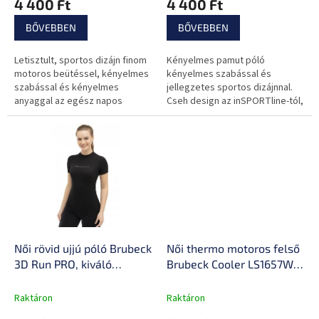
4 400 Ft
4 400 Ft
j
sportos megjelenés
a
jellegzetes
BŐVEBBEN
BŐVEBBEN
márkajelzéssel
Letisztult, sportos dizájn finom
Kényelmes pamut póló
motoros beütéssel, kényelmes
kényelmes szabással és
szabással és kényelmes
jellegzetes sportos dizájnnal.
anyaggal az egész napos
Cseh design az inSPORTline-tól,
viselethez. Kiválóan alkalmas
ideális szabadidős használatra,
szabadidős és aktív napokra,
utazáshoz és sportoláshoz.
amikor...
Női rövid ujjú póló Brubeck
Női thermo motoros felső
3D Run PRO, kiváló
Brubeck Cooler LS1657W,
hőszigetelés, maximális
kétrétegű kialakítás,
izzadságelvezetés,
varrásmentes kialakítás,
Raktáron
Raktáron
alkalmazkodó anyag
kiváló