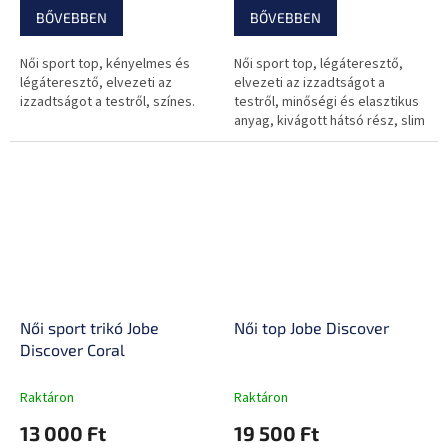
BŐVEBBEN
BŐVEBBEN
Női sport top, kényelmes és
Női sport top, légáteresztő,
légáteresztő, elvezeti az
elvezeti az izzadtságot a
izzadtságot a testről, színes.
testről, minőségi és elasztikus
anyag, kivágott hátsó rész, slim
fit szabás.
Női sport trikó Jobe
Női top Jobe Discover
Discover Coral
Raktáron
Raktáron
13 000 Ft
19 500 Ft