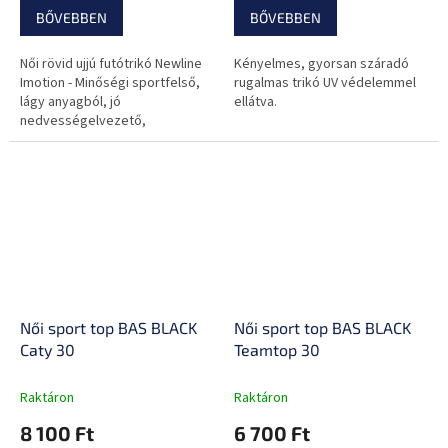
BŐVEBBEN
BŐVEBBEN
Női rövid ujjú futótrikó Newline
Kényelmes, gyorsan száradó
Imotion - Minőségi sportfelső,
rugalmas trikó UV védelemmel
lágy anyagból, jó
ellátva.
nedvességelvezető,
kényelmes viselet sportoláskor,
bőrkímélő.
Női sport top BAS BLACK
Női sport top BAS BLACK
Caty 30
Teamtop 30
Raktáron
Raktáron
8 100 Ft
6 700 Ft