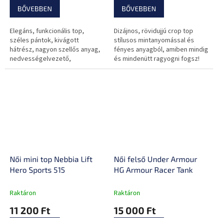
BŐVEBBEN
BŐVEBBEN
Elegáns, funkcionális top,
Dizájnos, rövidujjú crop top
széles pántok, kivágott
stílusos mintanyomással és
hátrész, nagyon szellős anyag,
fényes anyagból, amiben mindig
nedvességelvezető,
és mindenütt ragyogni fogsz!
fittneszhez, futáshoz, jógához.
Női mini top Nebbia Lift
Női felső Under Armour
Hero Sports 515
HG Armour Racer Tank
Raktáron
Raktáron
11 200 Ft
15 000 Ft