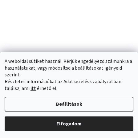
A weboldal sütiket használ. Kérjük engedélyezd számunkra a
használatukat, vagy módosítsd a beállításokat igényeid
szerint.
Részletes információkat az Adatkezelés szabályzatban
Shoptet készítette
találsz, ami
itt
érhető el.
Copyright 2026
Sportfit.hu
. Minden jog fenntartva.
Süti beállítások
Beállítások
szerkesztése
Elfogadom
Árukereső.hu