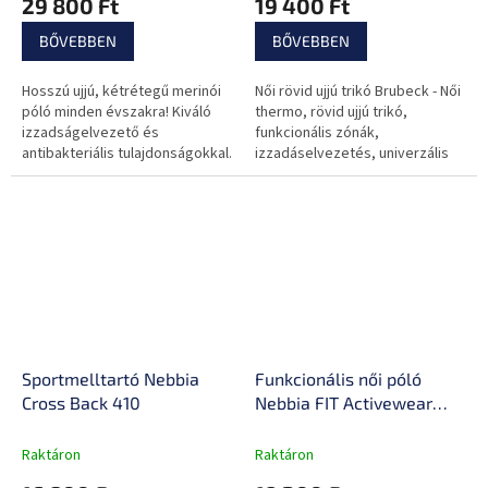
29 800 Ft
19 400 Ft
BŐVEBBEN
BŐVEBBEN
Hosszú ujjú, kétrétegű merinói
Női rövid ujjú trikó Brubeck - Női
póló minden évszakra! Kiváló
thermo, rövid ujjú trikó,
izzadságelvezető és
funkcionális zónák,
antibakteriális tulajdonságokkal.
izzadáselvezetés, univerzális
használat, rugalmas anyag,
varrásmentes technológia.
Sportmelltartó Nebbia
Funkcionális női póló
Cross Back 410
Nebbia FIT Activewear
440
Raktáron
Raktáron