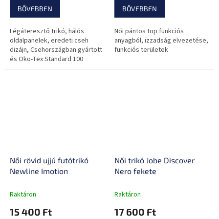
BŐVEBBEN
BŐVEBBEN
Légáteresztő trikó, hálós
Női pántos top funkciós
oldalpanelek, eredeti cseh
anyagból, izzadság elvezetése,
dizájn, Csehországban gyártott
funkciós területek
és Öko-Tex Standard 100
minősítéssel rendelkezik.
Női rövid ujjú futótrikó
Női trikó Jobe Discover
Newline Imotion
Nero fekete
Raktáron
Raktáron
15 400 Ft
17 600 Ft