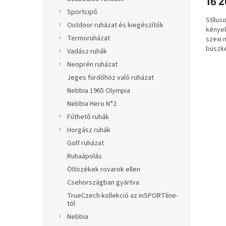
16 2
Sportcipő
Stílus
Outdoor ruházat és kiegészítők
kényel
Termoruházat
szexi 
büszke
Vadász ruhák
ezekke
Neoprén ruházat
Jeges fürdőhöz való ruházat
Nebbia 1965 Olympia
Nebbia Hero N°2
Fűthető ruhák
Horgász ruhák
Golf ruházat
Ruhaápolás
Öltözékek rovarok ellen
Csehországban gyártva
TrueCzech kollekció az inSPORTline-
tól
Nebbia