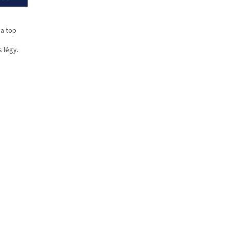
 a top
s légy.