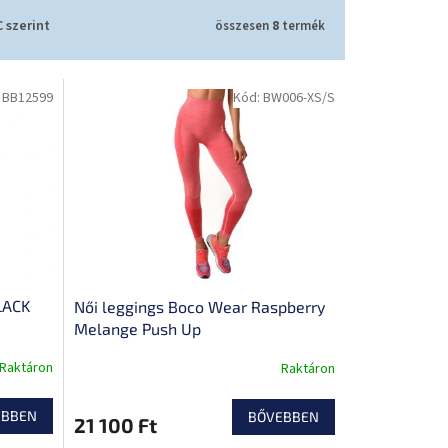
 szerint
összesen
8
termék
:
BB12599
Kód:
BW006-XS/S
LACK
Női leggings Boco Wear Raspberry
Melange Push Up
Raktáron
Raktáron
EBBEN
BŐVEBBEN
21 100 Ft