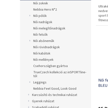
Női zoknik
Ultrak
Nebbia Hero N°2
nedves
sport 
Női pólók
fitnes
Női nadrágok
jógáho
Női melegítőnadrágok
Női felsők
Női alsóneműk
Női rövidnadrágok
Női kabátok
Női mellények
Csehországban gyártva
TrueCzech kollekció az inSPORTline-
tól
Női f
Leggings
BLEU 
Nebbia Feel Good, Look Good
Karcsúsító és technikai ruházat
Gyerek ruházat
Szabadidő ruházat