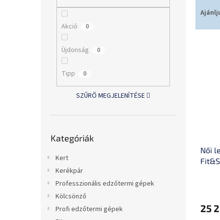
T
l
e
Ajánlj
r
Akció
0
m
T
é
Újdonság
0
e
k
r
e
Tipp
0
m
k
é
r
SZŰRŐ MEGJELENÍTÉSE
k
e
e
n
k
d
Kategóriák
l
e
Kategóriák
átugrása
i
z
Női l
s
é
Kert
Fit&
t
s
Kerékpár
á
e
j
Professzionális edzőtermi gépek
a
Kölcsönző
25 2
Profi edzőtermi gépek