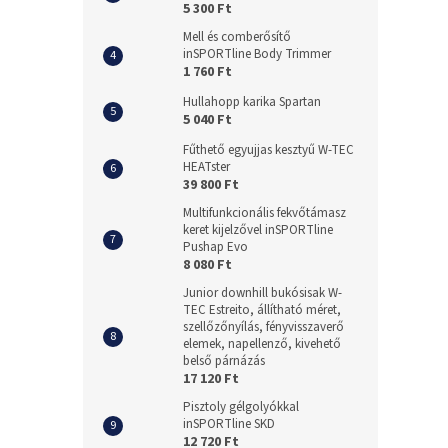
5 300 Ft
Mell és comberősítő
inSPORTline Body Trimmer
1 760 Ft
Hullahopp karika Spartan
5 040 Ft
Fűthető egyujjas kesztyű W-TEC
HEATster
39 800 Ft
Multifunkcionális fekvőtámasz
keret kijelzővel inSPORTline
Pushap Evo
8 080 Ft
Junior downhill bukósisak W-
TEC Estreito, állítható méret,
szellőzőnyílás, fényvisszaverő
elemek, napellenző, kivehető
belső párnázás
17 120 Ft
Pisztoly gélgolyókkal
inSPORTline SKD
12 720 Ft