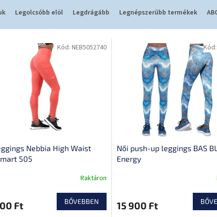
uk
Legolcsóbb elöl
Legdrágább
Legnépszerűbb termékek
ABC
Kód:
NEB5052740
Kód
eggings Nebbia High Waist
Női push-up leggings BAS B
Smart 505
Energy
Raktáron
BŐVEBBEN
BŐV
00 Ft
15 900 Ft