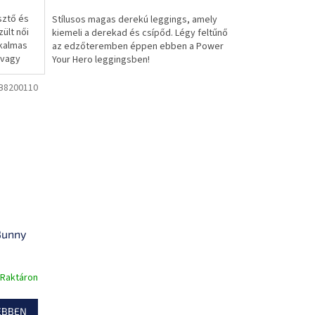
sztő és
Stílusos magas derekú leggings, amely
ült női
kiemeli a derekad és csípőd. Légy feltűnő
lkalmas
az edzőteremben éppen ebben a Power
 vagy
Your Hero leggingsben!
B8200110
Bunny
Raktáron
EBBEN