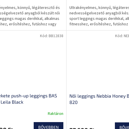
ényelmes, könnyű, légáteresztő és
Ultrakényelmes, könnyű, légátere
ségelvezető anyagból készült női
nedvességelvezető anyagból kész
leggings magas derékkal, alkalmas
sport leggings magas derékkal, a
shez, erősítéshez, futáshoz vagy
fitnesshez, erősítéshez, futáshoz
z.
jógához.
Kód:
BB12838
Kód:
NE
ekete push-up leggings BAS
Női leggings Nebbia Honey 
Leila Black
820
Raktáron
BŐVEBBEN
BŐV