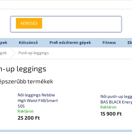
KERESÉS
épek
Kölcsönző
Profi edzőtermi gépek
Fitness
Eb
ágok
Push-up leggings
h-up leggings
épszerűbb termékek
Női leggings Nebbia
Női push-up leg
High Waist Fit&Smart
BAS BLACK Ener
505
Raktáron
Raktáron
15 900 Ft
25 200 Ft