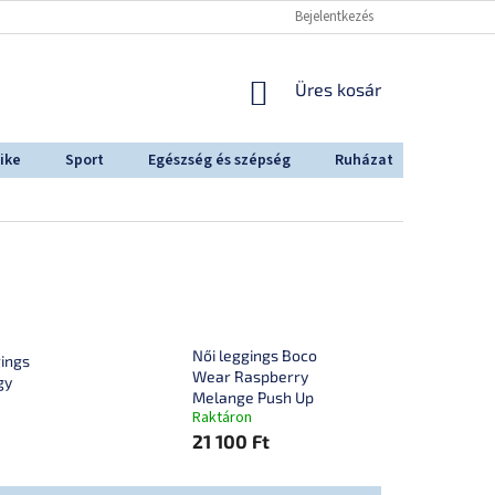
Bejelentkezés
KOSÁR
Üres kosár
ike
Sport
Egészség és szépség
Ruházat
Outdoo
Női leggings Boco
gings
Wear Raspberry
gy
Melange Push Up
Raktáron
21 100 Ft