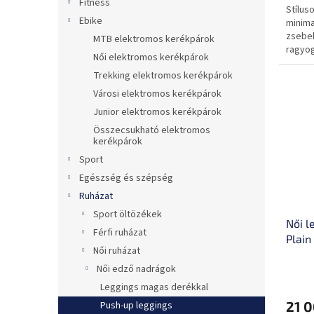
Fitness
Stílus
Ebike
minima
zsebek
MTB elektromos kerékpárok
ragyog
Női elektromos kerékpárok
Trekking elektromos kerékpárok
Városi elektromos kerékpárok
Junior elektromos kerékpárok
Összecsukható elektromos
kerékpárok
Sport
Egészség és szépség
Ruházat
Sport öltözékek
Női l
Férfi ruházat
Plain
Női ruházat
Női edző nadrágok
Leggings magas derékkal
21 0
Push-up leggings