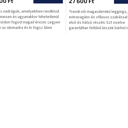
00 Ft
27 600 Ft
os nadrágok, amelyekben rendkívül
Trendi női magasderekú leggings,
mesen és ugyanakkor hihetetlenül
extravagáns és stílusos szabással
módon fogod magad érezni. Legyen
első és hátsó részén. Ezt viselve
 az idomadra és ki fogsz tűnni
garantáltan feltűnő leszek bárhol i
l a nadrágokkal!
L
i
s
t
a
i
r
á
n
y
í
t
á
s
e
l