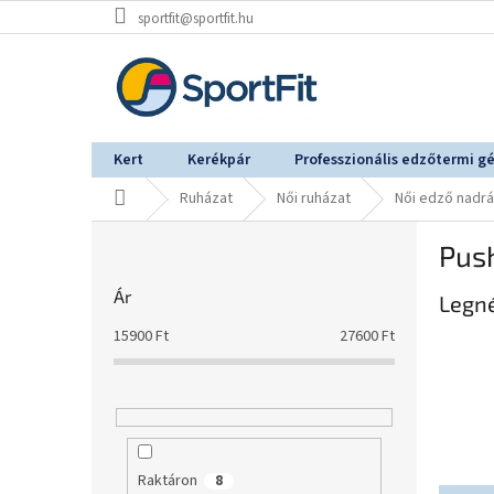
Ugrás
sportfit@sportfit.hu
a
fő
tartalomhoz
Kert
Kerékpár
Professzionális edzőtermi g
Kezdőlap
Ruházat
Női ruházat
Női edző nadr
O
Pus
l
d
Ár
Legn
a
l
15900
Ft
27600
Ft
s
ó
p
a
n
e
Raktáron
8