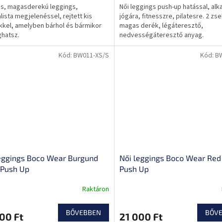
os, magasderekú leggings,
Női leggings push-up hatással, alk
lista megjelenéssel, rejtett kis
jógára, fitnesszre, pilatesre. 2 zse
kel, amelyben bárhol és bármikor
magas derék, légáteresztő,
hatsz.
nedvességáteresztő anyag.
Kód:
BW011-XS/S
Kód:
B
eggings Boco Wear Burgund
Női leggings Boco Wear Red 
 Push Up
Push Up
Raktáron
BŐVEBBEN
BŐV
00 Ft
21 000 Ft