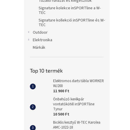
Tűzálló ruházat és kiegészítők
Signature kolekce inSPORTline a W-
TEC
Signature kollekció inSPORTline és W-
TEC
Outdoor
Elektronika
Márkák
Top 10 termék
Elektromos darts tábla WORKER
WJ200
11 900 Ft
Önbehúzó kerékpár
vontatókötél inSPORTline
Tynur
10 500 Ft
Biciklis kesztyű W-TEC Karolea
AMC-1022-18