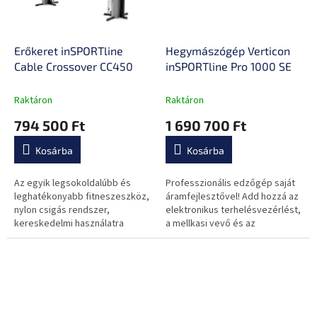
Erőkeret inSPORTline
Hegymászógép Verticon
Cable Crossover CC450
inSPORTline Pro 1000 SE
Raktáron
Raktáron
794 500 Ft
1 690 700 Ft
Kosárba
Kosárba
Az egyik legsokoldalúbb és
Professzionális edzőgép saját
leghatékonyabb fitneszeszköz,
áramfejlesztővel! Add hozzá az
nylon csigás rendszer,
elektronikus terhelésvezérlést,
kereskedelmi használatra
a mellkasi vevő és az
alkalmas.
intervallum program beállításait,
és máris megvan a tökéletes...