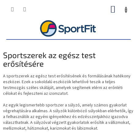
Ugrás
KOSÁR
a
fő
tartalomhoz
Sportszerek az egész test
erősítésére
A sportszerek az egész test erősítésének és formálásának hatékony
eszközei. Ezek a sokoldalú eszközök lehetővé teszik a teljes
testmozgás széles skáláját, amelyek segítenek elérni az erőnléti
célokat és fejleszteni az izomzatot.
Az egyik legismertebb sportszer a súlyzó, amely számos gyakorlat
végrehajtására alkalmas. A súlyzók különböző súlyokban elérhetők, így
a felhasználók az egyéni igényeikhez és edzésszintjükhöz igazodva
választhatnak. A súlyzóval végzett gyakorlatok erősítik a vállizmokat,
mellizmokat, hátizmokat, karizmokat és lábizmokat.