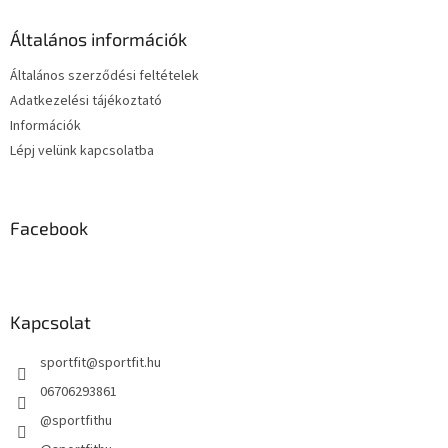
l
r
é
á
Általános információk
c
n
y
Általános szerződési feltételek
í
Adatkezelési tájékoztató
t
Információk
á
s
Lépj velünk kapcsolatba
e
l
e
m
Facebook
e
i
Kapcsolat
sportfit
@
sportfit.hu
06706293861
@sportfithu