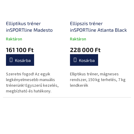
Elliptikus tréner
Ellipszis tréner
inSPORTline Madesto
inSPORTline Atlanta Black
Raktáron
Raktáron
A
A
termék
termék
161 100 Ft
228 000 Ft
átlagos
átlagos
értékelése
értékelése
Kosárba
Kosárba
5-
5-
ből
ből
0,0
0,0
Szeretni fogod! Az egyik
Elliptikus tréner, mágneses
csillag.
csillag.
legkényelmesebb manuális
rendszer, 150 kg terhelés, 7 kg
trénerünk! Egyszerű kezelés,
lendkerék
megbízható és hatékony.