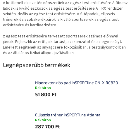
A kettlebell-ek szintén népszerűek az egész test erősítésére.A fitnesz
labdák is kiváló eszközök az egész test erősítésére.A TRX rendszer
szintén ideális az egész test erősítésére. A futópadok, ellipszis
trénerek és szobakerékpárok is kiváló sportszerek az egész test
erősítésére és kardioedzésre.
z egész test erősítésére tervezett sportszerek számos előnnyel
járnak. Fejlesztik az erőt, a kitartást, az izomzatot és az egyensúlyt.
Emellett segítenek az anyagcsere fokozásában, a testsúlykontrollban
és az általános fizikai állapot javításában.
Legnépszerűbb termékek
Hiperextenziós pad inSPORTline ON-X RCB20
Raktáron
51 800 Ft
Ellipszis tréner inSPORTline Atlanta
Raktáron
287 700 Ft