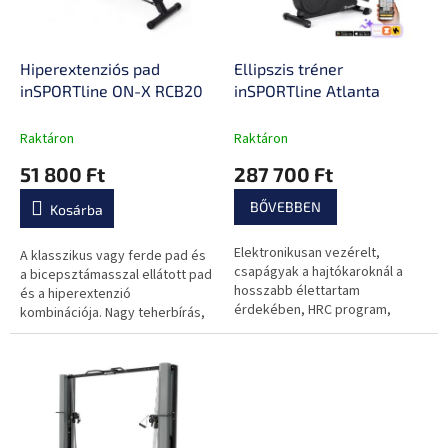
k
é
e
s
k
e
l
Hiperextenziós pad
Ellipszis tréner
i
inSPORTline ON-X RCB20
inSPORTline Atlanta
s
t
Raktáron
Raktáron
á
51 800 Ft
287 700 Ft
j
a
BŐVEBBEN
Kosárba
Elektronikusan vezérelt,
A klasszikus vagy ferde pad és
csapágyak a hajtókaroknál a
a bicepsztámasszal ellátott pad
hosszabb élettartam
és a hiperextenzió
érdekében, HRC program,
kombinációja. Nagy teherbírás,
mellkasi öv, állítható pedálok,
széles állítási lehetőség,
robusztus és stabil szerkezet
minőségi párnázás, tartós
kivitel.