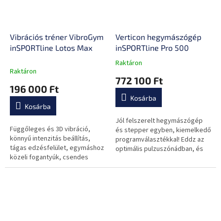
Vibrációs tréner VibroGym
Verticon hegymászógép
inSPORTline Lotos Max
inSPORTline Pro 500
Raktáron
A
Raktáron
termék
772 100 Ft
átlagos
196 000 Ft
értékelése
Kosárba
5-
Kosárba
ből
0,0
Jól felszerelt hegymászógép
Függőleges és 3D vibráció,
csillag.
és stepper egyben, kiemelkedő
könnyű intenzitás beállítás,
programválasztékkal! Eddz az
tágas edzésfelület, egymáshoz
optimális pulzuszónádban, és
közeli fogantyúk, csendes
feszegesd a határaidat!
működés.