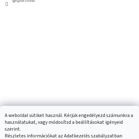
@sportfithu
A weboldal sütiket használ. Kérjük engedélyezd számunkra a
használatukat, vagy módosítsd a beállításokat igényeid
szerint.
Részletes információkat az Adatkezelés szabályzatban
Shoptet készítette