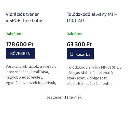
Vibrációs tréner
Tolódzkodó állvány MH-
inSPORTline Lotos
U101 2.0
Raktáron
Raktáron
178 600 Ft
63 300 Ft
BŐVEBBEN
Kosárba
Vertikális vibrációk, a vibráció
Tolódzkodó állvány MH-U101 2.0
intenzitásának beállítása,
- Magas stabilitás, ellenálló
nagyobb edzőfelület,
szerkezet, kidolgozott
egymáshoz közeli fogantyúk,
részletek, csúszásmentes
csendes működés.
markolat, puha párnázat.
összesen
12
termék
L
i
s
L
t
á
a
b
i