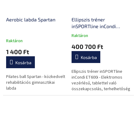
Aerobic labda Spartan
Ellipszis tréner
inSPORTline inCondi
ET600i
Raktáron
A
Raktáron
termék
400 700 Ft
átlagos
1 400 Ft
értékelése
Kosárba
5-
Kosárba
ből
0,0
Ellipszis tréner inSPORTline
Pilates ball Spartan - közkedvelt
csillag.
inCondi ET600i - Elektromos
rehabilitációs gimnasztikai
vezérlésű, tablettel való
labda
összekapcsolás, terhelhetőség
200 kg, 8 kg lendkerék, lépések
hossza 39 cm, lépéspálya 20
cm,...