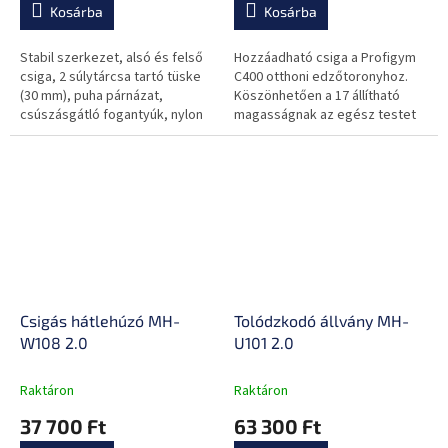
Kosárba
Kosárba
Stabil szerkezet, alsó és felső
Hozzáadható csiga a Profigym
csiga, 2 súlytárcsa tartó tüske
C400 otthoni edzőtoronyhoz.
(30 mm), puha párnázat,
Köszönhetően a 17 állítható
csúszásgátló fogantyúk, nylon
magasságnak az egész testet
csigák, acél kábelek
erősítheted vele.
Csigás hátlehúzó MH-
Tolódzkodó állvány MH-
W108 2.0
U101 2.0
Raktáron
Raktáron
37 700 Ft
63 300 Ft