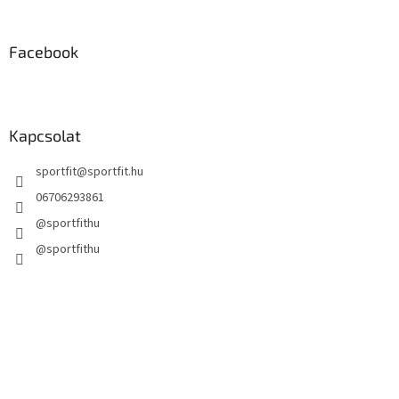
l
e
m
Facebook
e
i
Kapcsolat
sportfit
@
sportfit.hu
06706293861
@sportfithu
@sportfithu