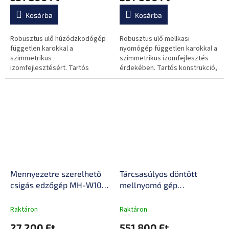
Kosárba
Kosárba
Robusztus ülő húzódzkodógép
Robusztus ülő mellkasi
független karokkal a
nyomógép független karokkal a
szimmetrikus
szimmetrikus izomfejlesztés
izomfejlesztésért. Tartós
érdekében. Tartós konstrukció,
konstrukció, állítható ülés és
állítható ülés és terhelés 50 mm-
terhelés 50 mm-es tárcsákkal.
es tárcsákkal. Ideális intenzív...
Ideális intenzív hátizom...
Mennyezetre szerelhető
Tárcsasúlyos döntött
csigás edzőgép MH-W107
mellnyomó gép
2.0 – Marbo Sport
inSPORTline Velocer plate
loaded, tartós fémkeret,
Raktáron
Raktáron
nagy sűrűségű
27 200 Ft
551 800 Ft