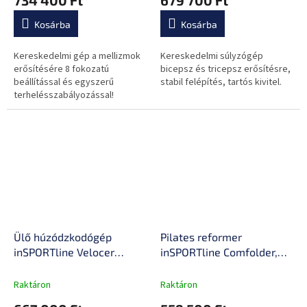
ergonomikus, nagy
párnázás, tartós acélkeret
sűrűségű párnázás
Kosárba
Kosárba
Kereskedelmi gép a mellizmok
Kereskedelmi súlyzógép
erősítésére 8 fokozatú
bicepsz és tricepsz erősítésre,
beállítással és egyszerű
stabil felépítés, tartós kivitel.
terhelésszabályozással!
Ülő húzódzkodógép
Pilates reformer
inSPORTline Velocer
inSPORTline Comfolder,
LPSR105, mágneses csap,
pilates box tartozék,
tartós acél váz, 5 fokozatú
praktikus, összecsukható,
Raktáron
Raktáron
ülésbeállítás, nagy
porszórt, karcálló, rugós