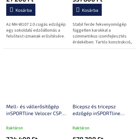
ergonomikus párnázás,
állítható ülés
Kosárba
Kosárba
Az MH-W107 2.0 csigás edzőgép
Stabil ferde fekvenyomógép
egy sokoldalú edzőállomás a
független karokkal a
felsőtest izmainak erősítésére.
szimmetrikus izomfejlesztés
érdekében. Tartós konstrukció,
állítható ülés és terhelés 50 mm-
es tárcsák segítségével.
Ideális...
Mell- és vállerősítőgép
Bicepsz és tricepsz
inSPORTline Velocer CSP
edzőgép inSPORTline
120, terhelésszabályozás
Velocer BT75, mágneses
téglák segítségével,
csap, ergonomikus, nagy
Raktáron
Raktáron
tartós acélváz,
sűrűségű habszivacs
734 400 Ft
679 700 Ft