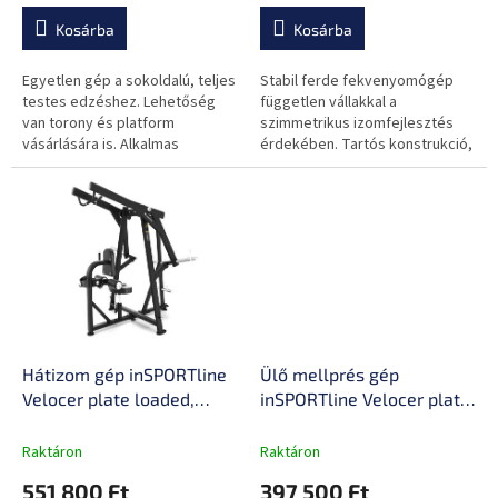
a
Kosárba
Kosárba
Egyetlen gép a sokoldalú, teljes
Stabil ferde fekvenyomógép
testes edzéshez. Lehetőség
független vállakkal a
van torony és platform
szimmetrikus izomfejlesztés
vásárlására is. Alkalmas
érdekében. Tartós konstrukció,
fitneszközpontok és stúdiók
állítható ülés és terhelés 50 mm-
számára. Rugós ellenállás-
es tárcsák segítségével.
rendszer,...
Ideális...
Hátizom gép inSPORTline
Ülő mellprés gép
Velocer plate loaded,
inSPORTline Velocer plate
tartós fémkeret, nagy
loaded, tartós fémkeret,
sűrűségű ergonomikus
nagy sűrűségű
Raktáron
Raktáron
párnázás, állítható ülés
ergonomikus párnázás,
551 800 Ft
397 500 Ft
állítható ülés