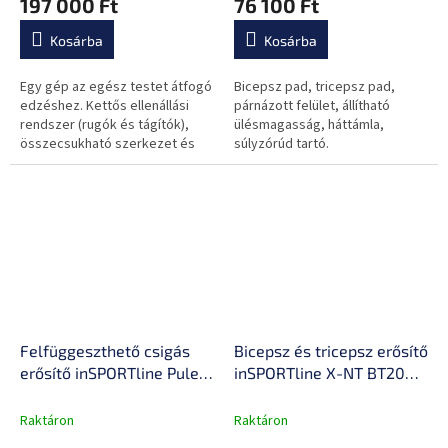
197 000 Ft
76 100 Ft
könnyű kezeléshez
Kosárba
Kosárba
Egy gép az egész testet átfogó
Bicepsz pad, tricepsz pad,
edzéshez. Kettős ellenállási
párnázott felület, állítható
rendszer (rugók és tágítók),
ülésmagasság, háttámla,
összecsukható szerkezet és
súlyzórúd tartó.
masszív acélváz.
Felfüggeszthető csigás
Bicepsz és tricepsz erősítő
erősítő inSPORTline Puley
inSPORTline X-NT BT20
10
Biceps a Triceps Curl
Raktáron
Raktáron