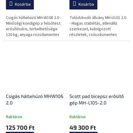
Kosárba
Kosárba
Csigás hátlehúzó MH-W108 2.0 -
Tolódzkodó állvány MH-U101 2.0
Minőségi kondigép a felsőtest
- Magas stabilitás, ellenálló
erősítésére, terhelhetősége
szerkezet, kidolgozott
120 kg, anyaga rozsdamentes
részletek, csúszásmentes
acél, hát, váll- és karok
markolat, puha párnázat.
erősítésére alkalmas,
speciális...
Csigás hátlehúzó MHW106
Scott pad bicepsz erősítő
2.0
gép MH-L105-2.0
Raktáron
Raktáron
125 700 Ft
49 300 Ft