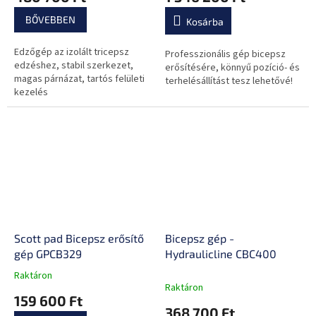
BŐVEBBEN
Kosárba
Edzőgép az izolált tricepsz
Professzionális gép bicepsz
edzéshez, stabil szerkezet,
erősítésére, könnyű pozíció- és
magas párnázat, tartós felületi
terhelésállítást tesz lehetővé!
kezelés
Scott pad Bicepsz erősítő
Bicepsz gép -
gép GPCB329
Hydraulicline CBC400
Raktáron
A
Raktáron
termék
159 600 Ft
átlagos
368 700 Ft