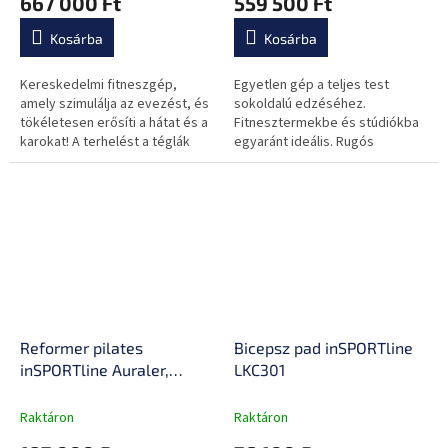
667 000 Ft
559 500 Ft
sűrűségű ergonomikus
ellenállás, ALU váz, súly
párnázás
68kg
Kosárba
Kosárba
Kereskedelmi fitneszgép,
Egyetlen gép a teljes test
amely szimulálja az evezést, és
sokoldalú edzéséhez.
tökéletesen erősíti a hátat és a
Fitnesztermekbe és stúdiókba
karokat! A terhelést a téglák
egyaránt ideális. Rugós
szabályozzák.
ellenállási rendszerrel,
összecsukható kialakítással,
masszív alumínium...
Reformer pilates
Bicepsz pad inSPORTline
inSPORTline Auraler,
LKC301
kettős ellenállási
rendszer, összecsukható
Raktáron
Raktáron
acélszerkezet, görgők a