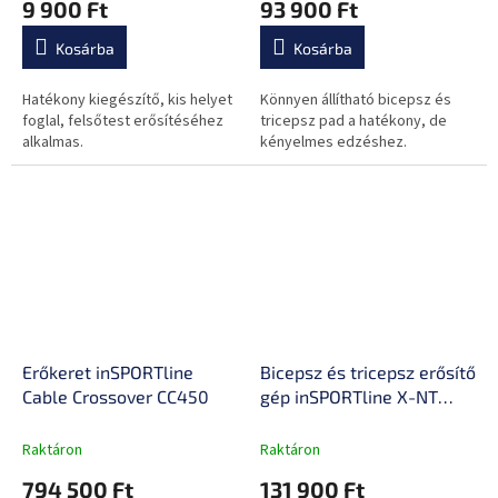
9 900 Ft
93 900 Ft
Kosárba
Kosárba
Hatékony kiegészítő, kis helyet
Könnyen állítható bicepsz és
foglal, felsőtest erősítéséhez
tricepsz pad a hatékony, de
alkalmas.
kényelmes edzéshez.
Erőkeret inSPORTline
Bicepsz és tricepsz erősítő
Cable Crossover CC450
gép inSPORTline X-NT
BT10
Raktáron
Raktáron
794 500 Ft
131 900 Ft