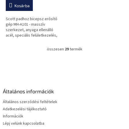
Kosárba
Scott padhoz bicepsz erősítő
gép MH-A101 - masszív
szerkezet, anyaga ellenálló
acél, speciális felületkezelés,
bicepsz erősítésére alkalmas,
otthoni használatra ajánlott
összesen
29
termék
L
i
s
L
t
á
a
b
i
l
r
é
á
Általános információk
c
n
y
Általános szerződési feltételek
í
Adatkezelési tájékoztató
t
Információk
á
s
Lépj velünk kapcsolatba
e