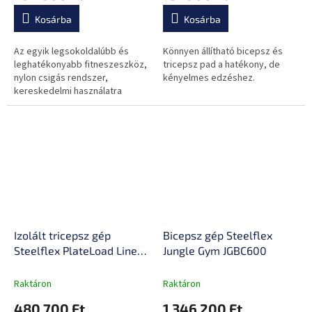
Kosárba
Kosárba
Az egyik legsokoldalúbb és
Könnyen állítható bicepsz és
leghatékonyabb fitneszeszköz,
tricepsz pad a hatékony, de
nylon csigás rendszer,
kényelmes edzéshez.
kereskedelmi használatra
alkalmas.
Izolált tricepsz gép
Bicepsz gép Steelflex
Steelflex PlateLoad Line
Jungle Gym JGBC600
PLTE
Raktáron
Raktáron
480 700 Ft
1 346 200 Ft