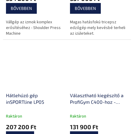
BŐVEBBEN
BŐVEBBEN
Vállgép az izmok komplex
Magas hatásfokú tricepsz
erősítéséhez - Shoulder Press
edzőgép mely kevésbé terheli
Machine
az izületeket.
Hátlehúzó gép
Választható kiegészítő a
inSPORTline LP05
ProfiGym C400-hoz -
oldalsó csiga
Raktáron
Raktáron
207 200 Ft
131 900 Ft