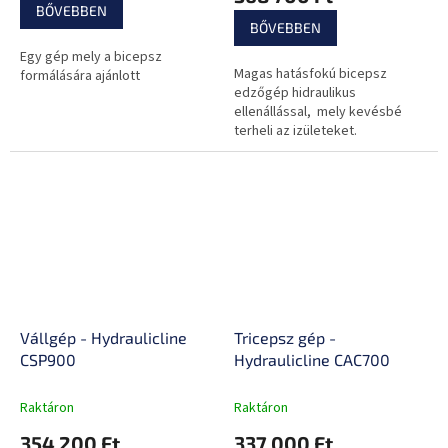
értékelése
BŐVEBBEN
5-
BŐVEBBEN
ből
Egy gép mely a bicepsz
0,0
Magas hatásfokú bicepsz
formálására ajánlott
csillag.
edzőgép hidraulikus
ellenállással, mely kevésbé
terheli az izületeket.
Vállgép - Hydraulicline
Tricepsz gép -
CSP900
Hydraulicline CAC700
Raktáron
Raktáron
354 200 Ft
337 000 Ft