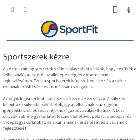
Ugrás
KOSÁR
a
fő
tartalomhoz
Sportszerek kézre
A kézre szánt sportszerek széles választékát kínálják, hogy segítsék a
felhasználókat az erő, az állóképesség és a koordináció
fejlesztésében. Ezek a sportszerek kifejezetten a kéz és az alkar
izmainak erősítésére és formálására szolgálnak.
Az egyik legismertebb sportszer a kézre a kézi súlyzó. A súlyzók
különböző súlyokban elérhetők, így a felhasználók az egyéni
igényeikhez és edzésszintjükhöz igazodva választhatnak. A kézi
súlyzók sokféle gyakorlatot tesznek lehetővé, például a bicepsz- és
tricepszgyakorlatokat, az alkar izmainak erősítését és a vállizmok
fejlesztését.