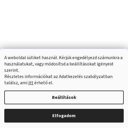
A weboldal sütiket használ. Kérjük engedélyezd számunkra a
használatukat, vagy módosítsd a beállításokat igényeid
szerint.
Részletes információkat az Adatkezelés szabályzatban
Shoptet készítette
találsz, ami
itt
érhető el.
Copyright 2026
Sportfit.hu
. Minden jog fenntartva.
Süti beállítások
Beállítások
szerkesztése
Elfogadom
Árukereső.hu