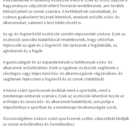
A kettlebell-ek is hatékony eszközök a kézre. Ezek az orosz súlyzók a
hagyományos súlyzóktól eltérő formával rendelkeznek, ami további
kihívást jelent az izmok számára. A kettlebell-ek sokoldalúak, és
számos gyakorlatot tesznek lehetővé, amelyek erősítik a kéz- és
alkarizmokat, valamint a test többi részét is.
Az ujj- és fogóerősítő eszközök szintén népszerűek a kézre. Ezek az
eszközök speciális kialakítással rendelkeznek, hogy célzottan
fejlesszék az ujjak és a fogóerőt. Ide tartoznak a fogólabdák, az
ujjtrénerek és a fogók.
A gumiszalagok és az expanderkések is hatékonyak a kéz- és
alkarizmok erősítésében. Ezek a rugalmas eszközök segítenek a
részleges vagy teljes körű kéz- és alkarmozgások végzésében, és
segítenek fejleszteni a fogóerőt és az izmok stabilitását.
A kézre szánt sportszerek kiválóak mind a sportolók, mind a
mindennapi emberek számára. Ezek az eszközök lehetővé teszik az
erőteljes és izmos kéz- és alkarizmok kialakítását, ami javítja a
teljesítményt a sportban és a mindennapi tevékenységek során.
Összességében a kézre szánt sportszerek széles választékát kínálják
az izmok erősítéséhez és formálásához.