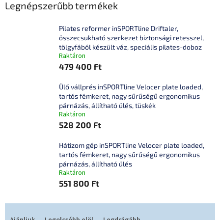
Legnépszerűbb termékek
Pilates reformer inSPORTline Driftaler,
összecsukható szerkezet biztonsági retesszel,
tölgyfából készült váz, speciális pilates-doboz
Raktáron
479 400 Ft
Ülő vállprés inSPORTline Velocer plate loaded,
tartós fémkeret, nagy sűrűségű ergonomikus
párnázás, állítható ülés, tüskék
Raktáron
528 200 Ft
Hátizom gép inSPORTline Velocer plate loaded,
tartós fémkeret, nagy sűrűségű ergonomikus
párnázás, állítható ülés
Raktáron
551 800 Ft
T
e