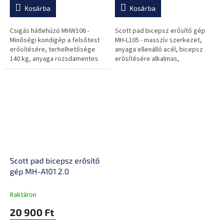
Kosárba
Kosárba
Csigás hátlehúzó MHW106 -
Scott pad bicepsz erősítő gép
Minőségi kondigép a felsőtest
MH-L105 - masszív szerkezet,
erősítésére, terhelhetősége
anyaga ellenálló acél, bicepsz
140 kg, anyaga rozsdamentes
erősítésére alkalmas,
acél, hát, váll- és karok
terhelhetősége 250 kg, otthoni
erősítésére alkalmas,
használatra ajánlott
speciális...
Scott pad bicepsz erősítő
gép MH-A101 2.0
Raktáron
20 900 Ft