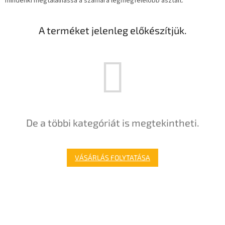
mindenki megtalálhassa a számára legmegfelelőbb asztalt.
A terméket jelenleg előkészítjük.
De a többi kategóriát is megtekintheti.
VÁSÁRLÁS FOLYTATÁSA
L
á
b
l