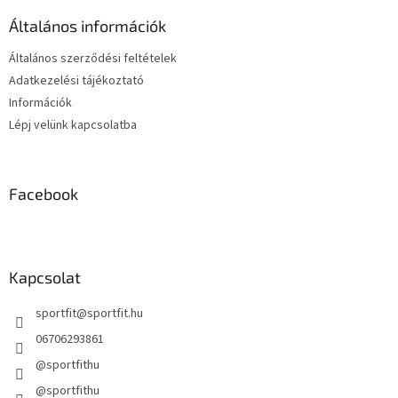
é
Általános információk
c
Általános szerződési feltételek
Adatkezelési tájékoztató
Információk
Lépj velünk kapcsolatba
Facebook
Kapcsolat
sportfit
@
sportfit.hu
06706293861
@sportfithu
@sportfithu