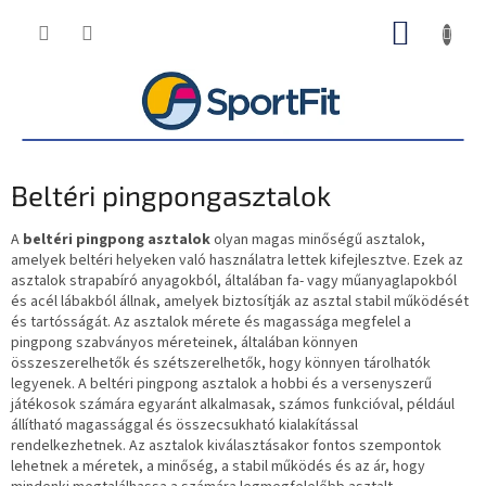
Ugrás
KOSÁR
a
fő
tartalomhoz
Beltéri pingpongasztalok
A
beltéri pingpong asztalok
olyan magas minőségű asztalok,
amelyek beltéri helyeken való használatra lettek kifejlesztve. Ezek az
asztalok strapabíró anyagokból, általában fa- vagy műanyaglapokból
és acél lábakból állnak, amelyek biztosítják az asztal stabil működését
és tartósságát. Az asztalok mérete és magassága megfelel a
pingpong szabványos méreteinek, általában könnyen
összeszerelhetők és szétszerelhetők, hogy könnyen tárolhatók
legyenek. A beltéri pingpong asztalok a hobbi és a versenyszerű
játékosok számára egyaránt alkalmasak, számos funkcióval, például
állítható magassággal és összecsukható kialakítással
rendelkezhetnek. Az asztalok kiválasztásakor fontos szempontok
lehetnek a méretek, a minőség, a stabil működés és az ár, hogy