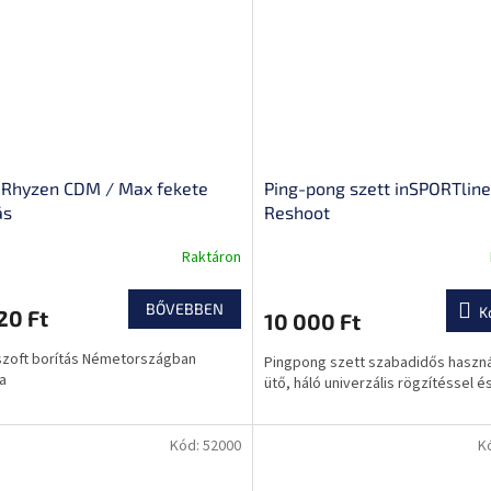
 Rhyzen CDM / Max fekete
Ping-pong szett inSPORTline
ás
Reshoot
Raktáron
BŐVEBBEN
K
20 Ft
10 000 Ft
zoft borítás Németországban
Pingpong szett szabadidős használ
a
ütő, háló univerzális rögzítéssel é
Kód:
52000
K