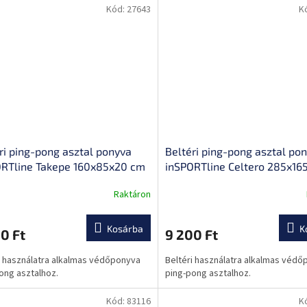
Kód:
27643
K
ri ping-pong asztal ponyva
Beltéri ping-pong asztal po
ORTline Takepe 160x85x20 cm
inSPORTline Celtero 285x16
Raktáron
A
k
termék
s
átlagos
Kosárba
K
0 Ft
9 200 Ft
lése
értékelése
5-
i használatra alkalmas védőponyva
Beltéri használatra alkalmas véd
ből
ong asztalhoz.
ping-pong asztalhoz.
0,0
csillag.
Kód:
83116
K