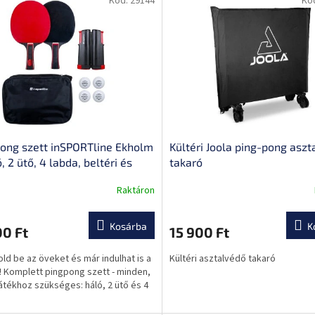
Kód:
29144
Kó
ong szett inSPORTline Ekholm
Kültéri Joola ping-pong aszt
ó, 2 ütő, 4 labda, beltéri és
takaró
ri használatra alkalmas, háló
Raktáron
 rögzítése
Kosárba
K
00 Ft
15 900 Ft
ld be az öveket és már indulhat is a
Kültéri asztalvédő takaró
! Komplett pingpong szett - minden,
játékhoz szükséges: háló, 2 ütő és 4