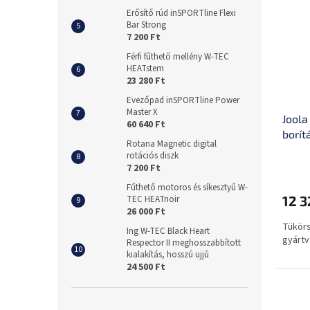
Erősítő rúd inSPORTline Flexi
Bar Strong
7 200 Ft
Férfi fűthető mellény W-TEC
HEATstem
23 280 Ft
Evezőpad inSPORTline Power
Master X
Joola
60 640 Ft
borít
Rotana Magnetic digital
rotációs diszk
7 200 Ft
Fűthető motoros és síkesztyű W-
12 3
TEC HEATnoir
26 000 Ft
Tükörs
Ing W-TEC Black Heart
gyártv
Respector II meghosszabbított
kialakítás, hosszú ujjú
24 500 Ft