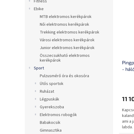
Fitness
e
k
Ebike
r
e
MTB elektromos kerékpárok
m
k
é
r
Női elektromos kerékpárok
k
e
Trekking elektromos kerékpárok
e
n
Városi elektromos kerékpárok
k
d
Junior elektromos kerékpárok
l
e
Összecsukható elektromos
i
z
kerékpárok
Pingp
s
é
Sport
- hál
t
s
külté
Pulzusmérő óra és okosóra
á
e
gyors
j
Ütős sportok
a
Ruházat
11 1
Légpuskák
Gyerekszoba
Kapcso
Elektromos robogók
kaland
ami a 
Babakocsik
labda.
Gimnasztika