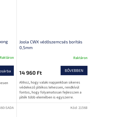
pong
Joola CWX védőszemcsés borítás
0,5mm
Raktáron
Raktáron
BŐVEBBEN
osárba
14 960 Ft
Ahhoz, hogy valaki napjainkban sikeres
resen
védekező játékos lehessen, rendkívül
fontos, hogy folyamatosan fejlesszen a
játék több elemében is egyszerre.
560-SADA
Kód:
21568