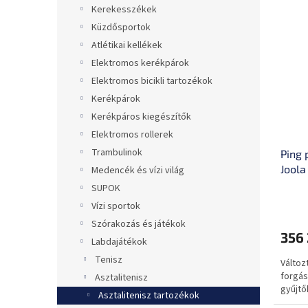
Kerekesszékek
Küzdősportok
Atlétikai kellékek
Elektromos kerékpárok
Elektromos bicikli tartozékok
Kerékpárok
Kerékpáros kiegészítők
Elektromos rollerek
Trambulinok
Ping 
Joola
Medencék és vízi világ
SUPOK
Vízi sportok
Szórakozás és játékok
356 
Labdajátékok
Tenisz
Változ
forgás
Asztalitenisz
gyűjtő
Asztalitenisz tartozékok