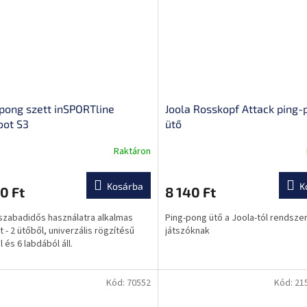
pong szett inSPORTline
Joola Rosskopf Attack ping-
oot S3
ütő
Raktáron
Kosárba
K
0 Ft
8 140 Ft
szabadidős használatra alkalmas
Ping-pong ütő a Joola-tól rendsze
t - 2 ütőből, univerzális rögzítésű
játszóknak
 és 6 labdából áll.
Kód:
70552
Kód:
21