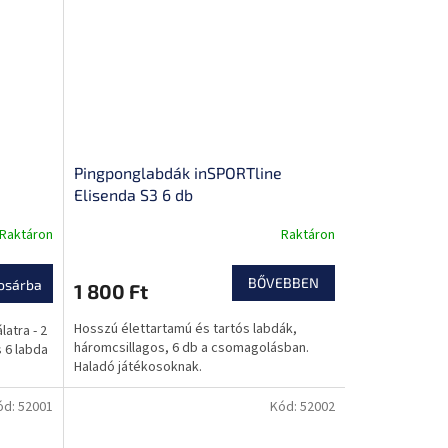
Pingponglabdák inSPORTline
Elisenda S3 6 db
Raktáron
Raktáron
BŐVEBBEN
osárba
1 800 Ft
Hosszú élettartamú és tartós labdák,
atra - 2
háromcsillagos, 6 db a csomagolásban.
s 6 labda
Haladó játékosoknak.
ód:
52001
Kód:
52002