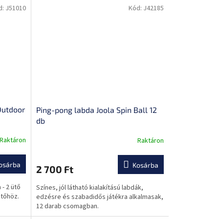
d:
J51010
Kód:
J42185
Outdoor
Ping-pong labda Joola Spin Ball 12
db
Raktáron
Raktáron
osárba
Kosárba
2 700 Ft
 - 2 ütő
Színes, jól látható kialakítású labdák,
ütőhöz.
edzésre és szabadidős játékra alkalmasak,
12 darab csomagban.