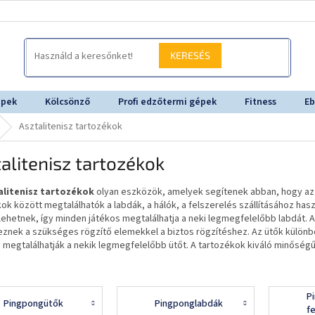
KERESÉS
épek
Kölcsönző
Profi edzőtermi gépek
Fitness
Eb
Asztalitenisz tartozékok
alitenisz tartozékok
alitenisz tartozékok
olyan eszközök, amelyek segítenek abban, hogy az a
ok között megtalálhatók a labdák, a hálók, a felszerelés szállításához has
lehetnek, így minden játékos megtalálhatja a neki legmegfelelőbb labdát.
eznek a szükséges rögzítő elemekkel a biztos rögzítéshez. Az ütők különb
megtalálhatják a nekik legmegfelelőbb ütőt. A tartozékok kiváló minőségű
P
Pingpongütők
Pingponglabdák
f