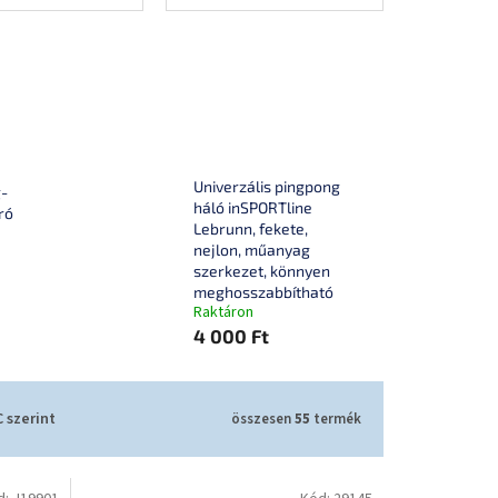
Univerzális pingpong
g-
háló inSPORTline
ró
Lebrunn, fekete,
nejlon, műanyag
szerkezet, könnyen
meghosszabbítható
Raktáron
4 000 Ft
 szerint
összesen
55
termék