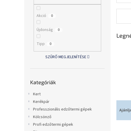
l
Akció
0
Újdonság
0
Legn
Tipp
0
SZŰRŐ MEGJELENÍTÉSE
Kategóriák
Kategóriák
átugrása
Kert
Kerékpár
T
e
Professzionális edzőtermi gépek
Ajánlj
r
Kölcsönző
m
Profi edzőtermi gépek
T
é