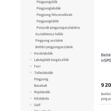
Pingpongütők
Pingponglabdák
Pingpong felszerelések
Pingponghálók
Ponyvák pingpongasztalokra
Asztalitenisz hálók
Pingpong asztalok
Beltéri pingpongasztalok
Kosárlabdák
Belté
Labdajáték kiegészítők
inSP
Foci
A
Tollaslabdák
termé
Pingpong
átlago
9 20
értéke
Baseball
5-
Röplabdák
Beltér
ből
Kézilabda
ping-p
0,0
csillag.
Golf