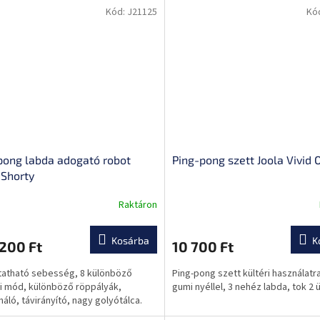
Kód:
J21125
Kó
pong labda adogató robot
Ping-pong szett Joola Vivid 
 Shorty
Raktáron
Kosárba
K
200 Ft
10 700 Ft
tatható sebesség, 8 különböző
Ping-pong szett kültéri használatra
i mód, különböző röppályák,
gumi nyéllel, 3 nehéz labda, tok 2 
háló, távirányító, nagy golyótálca.