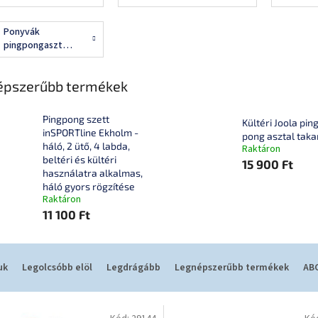
Ponyvák
pingpongasztalokra
épszerűbb termékek
Pingpong szett
Kültéri Joola pin
inSPORTline Ekholm -
pong asztal taka
háló, 2 ütő, 4 labda,
Raktáron
beltéri és kültéri
15 900 Ft
használatra alkalmas,
háló gyors rögzítése
Raktáron
11 100 Ft
uk
Legolcsóbb elöl
Legdrágább
Legnépszerűbb termékek
ABC