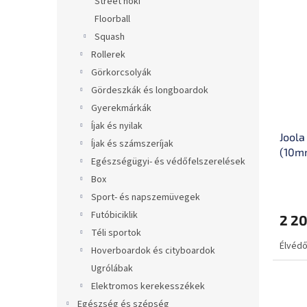
Street hoki
Floorball
Squash
Rollerek
Görkorcsolyák
Gördeszkák és longboardok
Gyerekmárkák
Íjak és nyilak
Joola
Íjak és számszeríjak
(10m
Egészségügyi- és védőfelszerelések
Box
Sport- és napszemüvegek
Futóbiciklik
2 20
Téli sportok
Élvédő
Hoverboardok és cityboardok
Ugrólábak
Elektromos kerekesszékek
Egészség és szépség