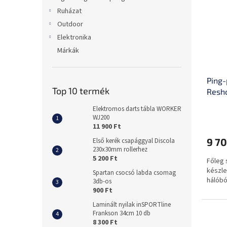
Ruházat
Outdoor
Elektronika
Márkák
Ping-
Top 10 termék
Resh
Elektromos darts tábla WORKER
WJ200
11 900 Ft
9 70
Első kerék csapággyal Discola
230x30mm rollerhez
5 200 Ft
Főleg 
készle
Spartan csocsó labda csomag
hálóból
3db-os
900 Ft
Laminált nyilak inSPORTline
Frankson 34cm 10 db
8 300 Ft