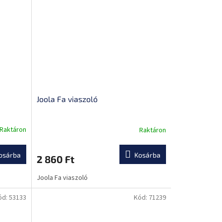
Joola Fa viaszoló
Raktáron
Raktáron
osárba
Kosárba
2 860 Ft
Joola Fa viaszoló
ód:
53133
Kód:
71239