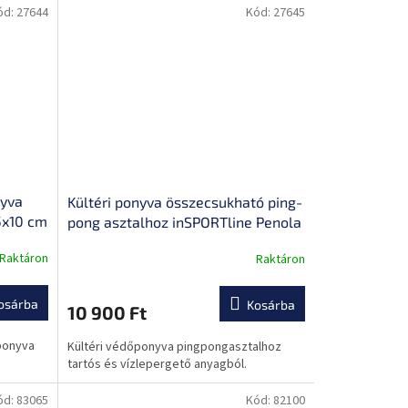
ód:
27644
Kód:
27645
nyva
Kültéri ponyva összecsukható ping-
5x10 cm
pong asztalhoz inSPORTline Penola
160x85x20 cm
Raktáron
Raktáron
osárba
Kosárba
10 900 Ft
őponyva
Kültéri védőponyva pingpongasztalhoz
tartós és vízlepergető anyagból.
ód:
83065
Kód:
82100