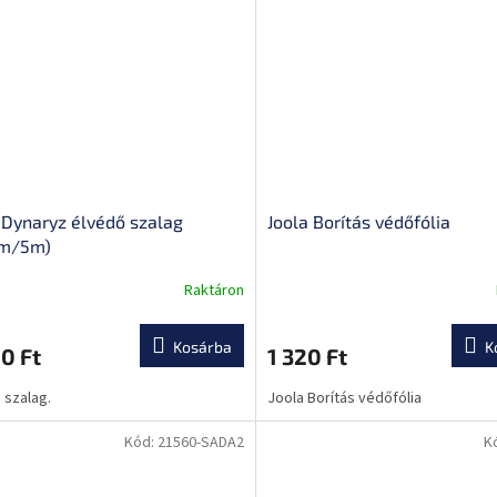
 Dynaryz élvédő szalag
Joola Borítás védőfólia
m/5m)
Raktáron
Kosárba
K
0 Ft
1 320 Ft
 szalag.
Joola Borítás védőfólia
Kód:
21560-SADA2
K