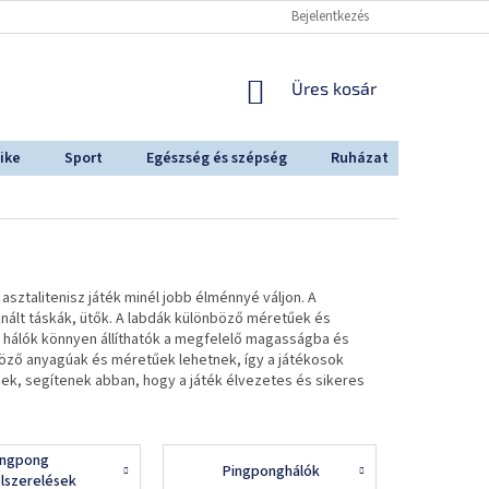
Bejelentkezés
KOSÁR
Üres kosár
ike
Sport
Egészség és szépség
Ruházat
Outdoo
sztalitenisz játék minél jobb élménnyé váljon. A
znált táskák, ütők. A labdák különböző méretűek és
 A hálók könnyen állíthatók a megfelelő magasságba és
öző anyagúak és méretűek lehetnek, így a játékosok
ek, segítenek abban, hogy a játék élvezetes és sikeres
ingpong
Pingponghálók
elszerelések