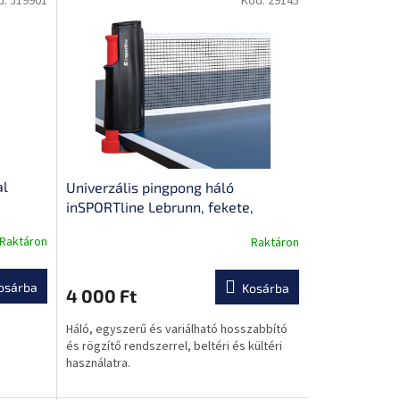
d:
J19901
Kód:
29145
al
Univerzális pingpong háló
inSPORTline Lebrunn, fekete,
nejlon, műanyag szerkezet,
Raktáron
Raktáron
könnyen meghosszabbítható
osárba
Kosárba
4 000 Ft
Háló, egyszerű és variálható hosszabbító
és rögzítő rendszerrel, beltéri és kültéri
használatra.