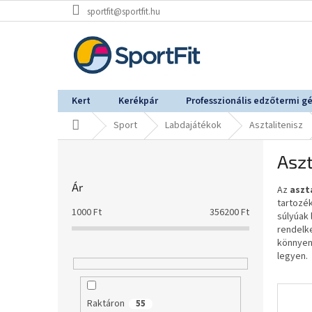
Ugrás
sportfit@sportfit.hu
a
fő
tartalomhoz
Kert
Kerékpár
Professzionális edzőtermi g
Kezdőlap
Sport
Labdajátékok
Asztalitenisz
O
Aszt
l
d
Ár
Az
aszt
a
tartozék
l
1000
Ft
356200
Ft
súlyúak 
s
rendelk
ó
könnyen 
p
legyen.
a
n
e
Raktáron
55