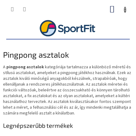
Ugrás
KOSÁR
a
fő
tartalomhoz
Pingpong asztalok
A
pingpong asztalok
kategóriája tartalmazza a különböző méretű és
stílusú asztalokat, amelyeket a pingpong játékhoz használnak. Ezek az
asztalok kiváló minőségű anyagokból készülnek, strapabíróak, hogy
ellenálljanak a rendszeres játékhasználatnak. Az asztalok méretei és
funkciói változóak, beleértve az összecsukható és könnyen tárolható
asztalokat, a fix asztalokat és az olyan asztalokat, amelyeket a kültéri
használathoz terveztek. Az asztalok kiválasztásakor fontos szempont
lehet a méret, a felhasználási cél és az ár, így mindenki megtalálhatja a
számára megfelelő asztalt a kínálatban.
Legnépszerűbb termékek