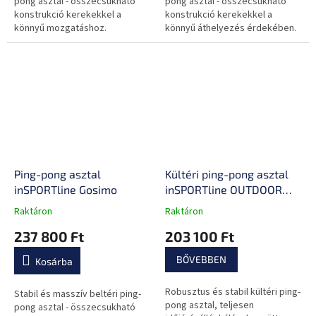
csillag.
csillag.
pong asztal - összecsukható
pong asztal - összecsukható
konstrukció kerekekkel a
konstrukció kerekekkel a
könnyű mozgatáshoz.
könnyű áthelyezés érdekében.
Ping-pong asztal
Kültéri ping-pong asztal
inSPORTline Gosimo
inSPORTline OUTDOOR
300
Raktáron
Raktáron
A
A
termék
termék
237 800 Ft
203 100 Ft
átlagos
átlagos
értékelése
értékelése
BŐVEBBEN
Kosárba
5-
5-
ből
ből
Robusztus és stabil kültéri ping-
0,0
0,0
Stabil és masszív beltéri ping-
pong asztal, teljesen
csillag.
csillag.
pong asztal - összecsukható