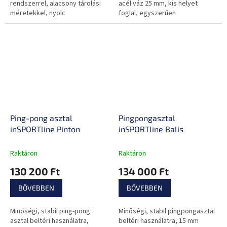
rendszerrel, alacsony tárolási
acél váz 25 mm, kis helyet
méretekkel, nyolc
foglal, egyszerűen
szállítókerékkel, dupla
összecsukható
biztonsági biztosítékkal.
Ping-pong asztal
Pingpongasztal
inSPORTline Pinton
inSPORTline Balis
Raktáron
Raktáron
130 200 Ft
134 000 Ft
BŐVEBBEN
BŐVEBBEN
Minőségi, stabil ping-pong
Minőségi, stabil pingpongasztal
asztal beltéri használatra,
beltéri használatra, 15 mm