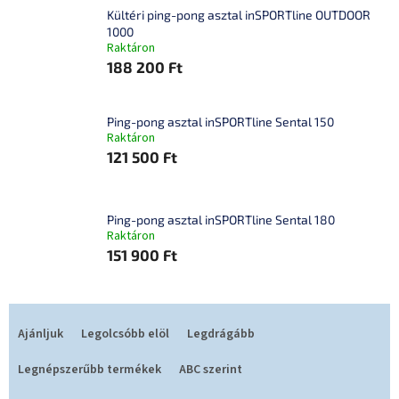
Kültéri ping-pong asztal inSPORTline OUTDOOR
1000
Raktáron
188 200 Ft
Ping-pong asztal inSPORTline Sental 150
Raktáron
121 500 Ft
Ping-pong asztal inSPORTline Sental 180
Raktáron
151 900 Ft
T
e
Ajánljuk
Legolcsóbb elöl
Legdrágább
r
m
Legnépszerűbb termékek
ABC szerint
é