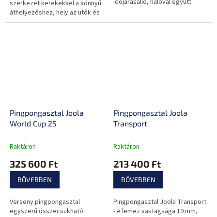
időjárásálló, hálóval együtt.
szerkezet kerekekkel a könnyű
áthelyezéshez, hely az ütők és
labdák tárolására.
Pingpongasztal Joola
Pingpongasztal Joola
World Cup 25
Transport
Raktáron
Raktáron
325 600 Ft
213 400 Ft
BŐVEBBEN
BŐVEBBEN
Verseny pingpongasztal
Pingpongasztal Joola Transport
egyszerű összecsukható
- A lemez vastagsága 19 mm,