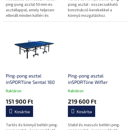
ping-pong asztal 50 mm-es
pong asztal - összecsukható
asztallappal, amely teljesen
konstrukció kerekekkel a
ellenáll minden kültéri és
könnyű mozgatáshoz.
kedvezőtlen hatásnak,
fémhálóval van ellátva.
Ping-pong asztal
Ping-pong asztal
inSPORTline Sental 180
inSPORTline Wifler
Raktáron
Raktáron
A
A
termék
termék
151 900 Ft
219 600 Ft
átlagos
átlagos
értékelése
értékelése
Kosárba
Kosárba
5-
5-
ből
ből
0,0
0,0
Tartós és könnyű beltéri ping-
Stabil és masszív beltéri ping-