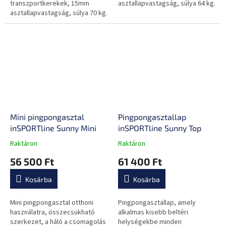
transzportkerekek, 15mm
asztallapvastagság, súlya 64 kg.
asztallapvastagság, súlya 70 kg.
Mini pingpongasztal
Pingpongasztallap
inSPORTline Sunny Mini
inSPORTline Sunny Top
Raktáron
Raktáron
A
A
termék
termék
56 500 Ft
61 400 Ft
átlagos
átlagos
értékelése
értékelése
Kosárba
Kosárba
5-
5-
ből
ből
0,0
0,0
Mini pingpongasztal otthoni
Pingpongasztallap, amely
csillag.
csillag.
használatra, összecsukható
alkalmas kisebb beltéri
szerkezet, a háló a csomagolás
helységekbe minden