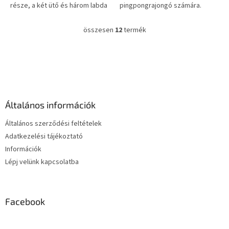
része, a két ütő és három labda
pingpongrajongó számára.
szintén.
összesen
12
termék
L
i
s
L
t
á
a
b
i
l
r
é
á
Általános információk
c
n
y
Általános szerződési feltételek
í
Adatkezelési tájékoztató
t
Információk
á
s
Lépj velünk kapcsolatba
e
l
e
m
Facebook
e
i