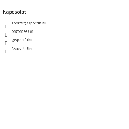
Kapcsolat
sportfit
@
sportfit.hu
06706293861
@sportfithu
@sportfithu