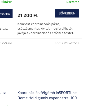
Raktáron
Raktáron
BŐVEBBEN
osárba
21 200 Ft
Kompakt koordinácoós párna,
csúszásmentes kivitel, megfordítható,
ivitel
javítja a koordinációt és erősíti a testet.
:
25956-2
Kód:
27235-26533
line
Koordinációs félgömb inSPORTline
Dome Hold gumis expanderrel 100
cm / 4,6 kg