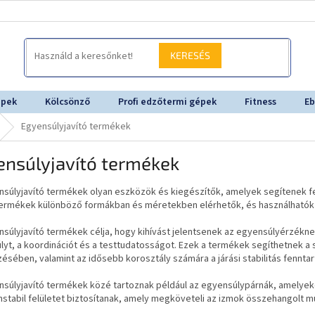
KERESÉS
épek
Kölcsönző
Profi edzőtermi gépek
Fitness
Eb
Egyensúlyjavító termékek
ensúlyjavító termékek
súlyjavító termékek olyan eszközök és kiegészítők, amelyek segítenek fej
termékek különböző formákban és méretekben elérhetők, és használhatók
súlyjavító termékek célja, hogy kihívást jelentsenek az egyensúlyérzéknek 
yt, a koordinációt és a testtudatosságot. Ezek a termékek segíthetnek a s
sében, valamint az idősebb korosztály számára a járási stabilitás fenntar
súlyjavító termékek közé tartoznak például az egyensúlypárnák, amelyeken
nstabil felületet biztosítanak, amely megköveteli az izmok összehangolt m