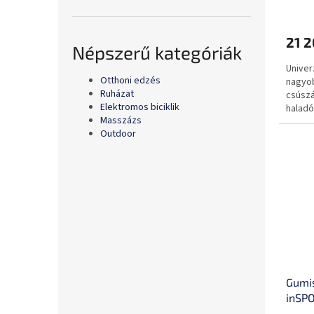
21 2
Népszerű kategóriák
Univer
Otthoni edzés
nagyob
Ruházat
csúszá
Elektromos biciklik
haladó
Masszázs
Outdoor
Gumis
inSP
Comp