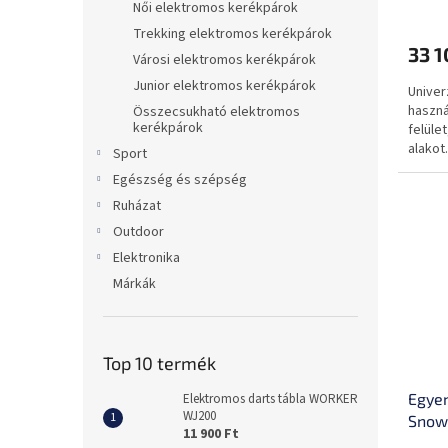
felül
Női elektromos kerékpárok
Trekking elektromos kerékpárok
33 1
Városi elektromos kerékpárok
Junior elektromos kerékpárok
Univer
haszná
Összecsukható elektromos
kerékpárok
felület
alakot.
Sport
Egészség és szépség
Ruházat
Outdoor
Elektronika
Márkák
Top 10 termék
Egyen
Elektromos darts tábla WORKER
WJ200
Snow,
11 900 Ft
lézer