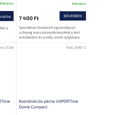
Raktáron
Raktáron
nem mérgező anyagból
BŐVEBBEN
osárba
7 400 Ft
Speciálisan formázott egyensúlyozó
lót a
szőnyeg masszázsnyúlványokkal a test
erősítésére és a mély izmok nyújtására.
ód:
27236
Kód:
25957-2
RTline
Koordinációs párna inSPORTline
Dome Compact