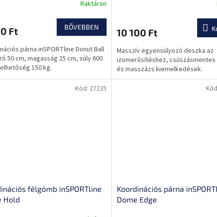
Raktáron
BŐVEBBEN
K
0 Ft
10 100 Ft
nációs párna inSPORTline Donut Ball
Masszív egyensúlyozó deszka az
rő 50 cm, magasság 25 cm, súly 600
izomerősítéshez, csúszásmentes k
helhetőség 150 kg.
és masszázs kiemelkedések.
Kód:
27235
Kód
inációs félgömb inSPORTline
Koordinációs párna inSPORT
 Hold
Dome Edge