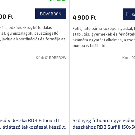
et, masszázs domborulatok
anyag, csúszásgátló tulajdo
univerzális segédeszköz
BŐVEBBEN
K
00 Ft
4 900 Ft
zális edzőeszköz, kétoldalas
Felfújható párna középen lyukkal, 
lat, gumiszalagok, csúszásgátló
stabilitás, gyermekek és felnőtte
, javítja a koordinációt és formálja az
számára egyaránt alkalmas, a cs
pumpa is található.
Kód:
01RDBFB2W
Kód:
0
súly deszka RDB Fitboard II
Szőnyeg fitboard egyensúly
 átlátszó lakkozással készült,
deszkához RDB Surf II 150x5
gravírozás, PVC és fa
védi a padlót a sérülésektől,