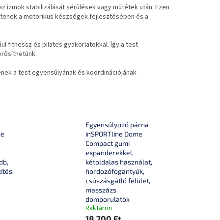
 az izmok stabilizálását sérülések vagy műtétek után. Ezen
ítenek a motorikus készségek fejlesztésében és a
 fitnessz és pilates gyakorlatokkal. Így a test
rősíthetünk.
ek a test egyensúlyának és koordinációjának
Egyensúlyozó párna
me
inSPORTline Dome
Compact gumi
expanderekkel,
db,
kétoldalas használat,
ítés,
hordozófogantyúk,
csúszásgátló felület,
masszázs
domborulatok
Raktáron
18 700 Ft