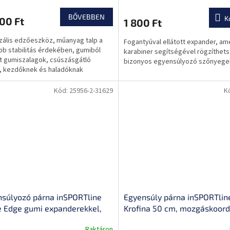
sség- és izzadságálló anyag
csúszásgátló barázdák
BŐVEBBEN
K
00 Ft
1 800 Ft
zális edzőeszköz, műanyag talp a
Fogantyúval ellátott expander, am
b stabilitás érdekében, gumiból
karabiner segítségével rögzíthets
t gumiszalagok, csúszásgátló
bizonyos egyensúlyozó szőnyege
t, kezdőknek és haladóknak
nt, a csomagban található...
Kód:
25956-2-31629
K
súlyozó párna inSPORTline
Egyensúly párna inSPORTlin
 Edge gumi expanderekkel,
Krofina 50 cm, mozgáskoord
zófogantyúk, csúszásgátló
fejlesztése, nagy szilárdság
Raktáron