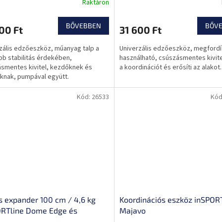
Raktáron
BŐVEBBEN
BŐV
00 Ft
31 600 Ft
zális edzőeszköz, műanyag talp a
Univerzális edzőeszköz, megfordít
b stabilitás érdekében,
használható, csúszásmentes kivitel
smentes kivitel, kezdőknek és
a koordinációt és erősíti az alakot.
knak, pumpával együtt.
Kód:
26533
Kód
 expander 100 cm / 4,6 kg
Koordinációs eszköz inSPOR
ORTline Dome Edge és
Majavo
act szőnyegekhez