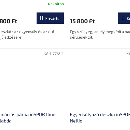
Raktáron
nációja
és zajcsillapítás
Kosárba
K
800 Ft
15 800 Ft
s eszköz az egyensúly és az erő
Egy szőnyeg, amely megvédi a pad
jű edzésére.
sérülésektől.
Kód:
7765-1
K
inációs párna inSPORTline
Egyensúlyozó deszka inSPO
labda
Nellio