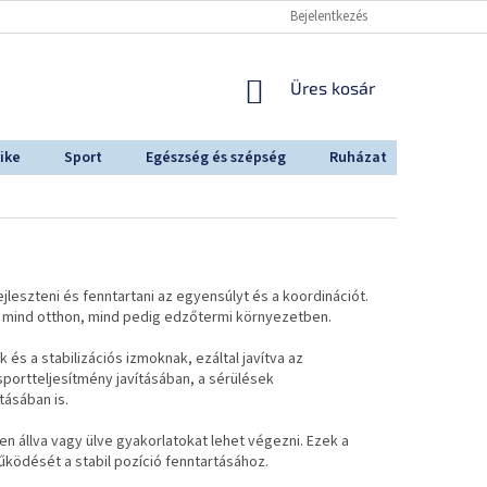
Bejelentkezés
KOSÁR
Üres kosár
ike
Sport
Egészség és szépség
Ruházat
Outdoo
leszteni és fenntartani az egyensúlyt és a koordinációt.
 mind otthon, mind pedig edzőtermi környezetben.
és a stabilizációs izmoknak, ezáltal javítva az
portteljesítmény javításában, a sérülések
tásában is.
 állva vagy ülve gyakorlatokat lehet végezni. Ezek a
űködését a stabil pozíció fenntartásához.