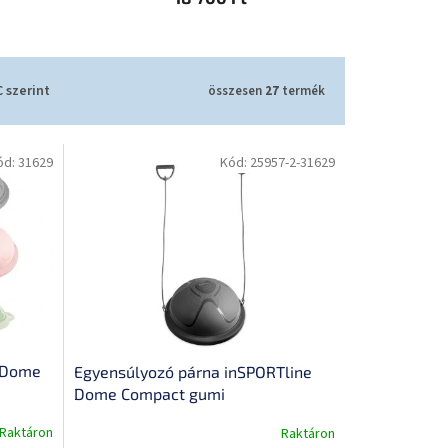
 szerint
összesen
27
termék
ód:
31629
Kód:
25957-2-31629
 Dome
Egyensúlyozó párna inSPORTline
Dome Compact gumi
eres
expanderekkel, kétoldalas
Raktáron
Raktáron
tyúk,
használat, hordozófogantyúk,