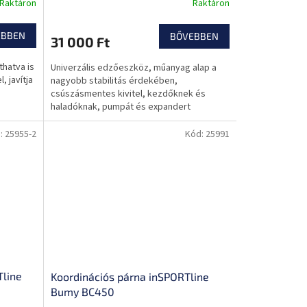
Raktáron
Raktáron
EBBEN
BŐVEBBEN
31 000 Ft
hatva is
Univerzális edzőeszköz, műanyag alap a
, javítja
nagyobb stabilitás érdekében,
csúszásmentes kivitel, kezdőknek és
haladóknak, pumpát és expandert
tartalmaz.
:
25955-2
Kód:
25991
Tline
Koordinációs párna inSPORTline
Bumy BC450