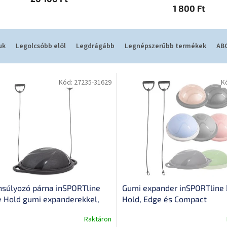
1 800 Ft
uk
Legolcsóbb elöl
Legdrágább
Legnépszerűbb termékek
ABC
Kód:
27235-31629
K
súlyozó párna inSPORTline
Gumi expander inSPORTline
 Hold gumi expanderekkel,
Hold, Edge és Compact
szilárdságú anyag, két
félgömbökhöz 2 db, karabin
Raktáron
tyú, két rögzítőpont,
rögzítés, ergonómikus fogan