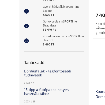
23 280 Ft
Gyerek hátizsák inSPORTline
Expino
7 40
5 520 Ft
Görkorcsolya inSPORTline
Koordi
Stradalera
- Átmé
37 440 Ft
g, ter
Koordinációs diszk inSPORTline
Flux Dot
3 000 Ft
Tanácsadó
Bordásfalak - legfontosabb
tudnivalók
2023.7.7
15 tipp a futópadok helyes
Koord
használatához
Dome
2023.1.18