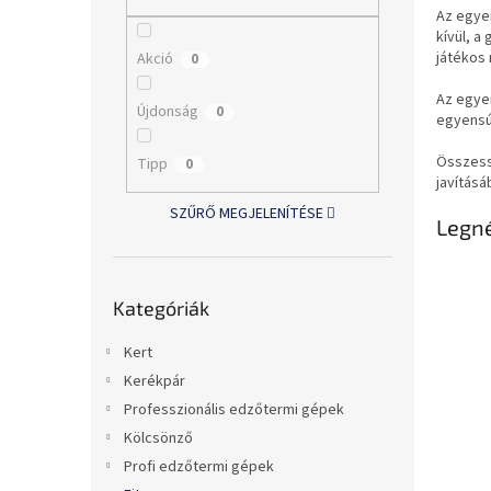
l
Az egyen
kívül, 
játékos
Akció
0
Az egyen
Újdonság
0
egyensú
Összess
Tipp
0
javításá
SZŰRŐ MEGJELENÍTÉSE
Legn
Kategóriák
Kategóriák
átugrása
Kert
Kerékpár
Professzionális edzőtermi gépek
Kölcsönző
Profi edzőtermi gépek