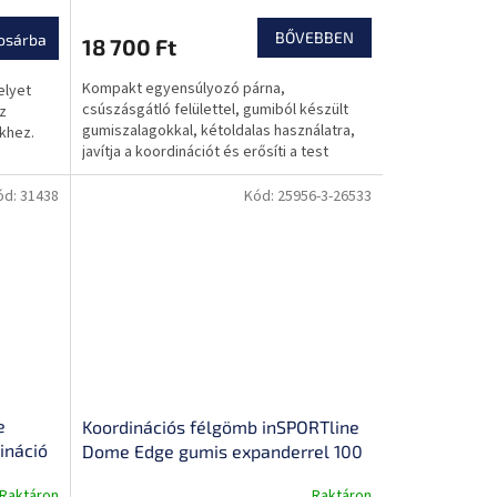
csúszásgátló felület, masszázs
domborulatok
BŐVEBBEN
osárba
18 700 Ft
Kompakt egyensúlyozó párna,
elyet
csúszásgátló felülettel, gumiból készült
z
gumiszalagokkal, kétoldalas használatra,
khez.
javítja a koordinációt és erősíti a test
izmait.
ód:
31438
Kód:
25956-3-26533
e
Koordinációs félgömb inSPORTline
ináció
Dome Edge gumis expanderrel 100
ú
cm / 4,6 kg
Raktáron
Raktáron