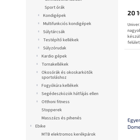
nedve
a
Sport órák
20 1
Kondigépek
Multifunkciós kondigépek
Univer
nagyob
Súlytárcsák
készül
Testépítő kellékek
felüle
Súlyzórudak
egyará
Kardio gépek
Tornakellékek
Okosórák és okoskarkötők
sportoláshoz
Fogyókúra kellékek
Segédeszközök hátfájás ellen
Otthoni fitness
Stopperek
Masszázs és pihenés
Egyen
Ebike
Dome
hordo
MTB elektromos kerékpárok