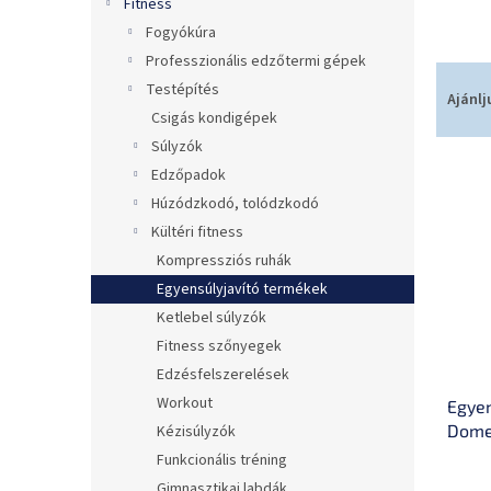
Fitness
Fogyókúra
Professzionális edzőtermi gépek
T
Testépítés
e
Ajánlj
Csigás kondigépek
r
m
Súlyzók
T
é
Edzőpadok
e
k
Húzódzkodó, tolódzkodó
r
e
Kültéri fitness
m
k
Kompressziós ruhák
é
r
k
e
Egyensúlyjavító termékek
e
n
Ketlebel súlyzók
k
d
Fitness szőnyegek
l
e
Edzésfelszerelések
i
z
Workout
Egyen
s
é
Dome
Kézisúlyzók
t
s
nagy 
á
e
Funkcionális tréning
fogan
j
Gimnasztikai labdák