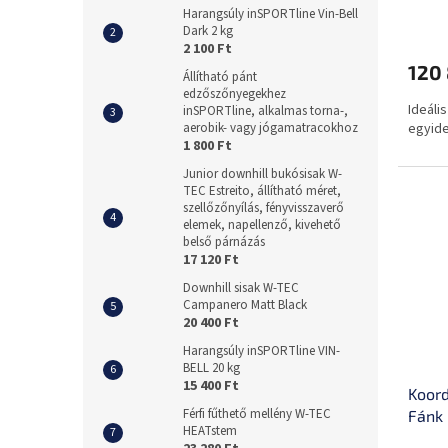
Harangsúly inSPORTline Vin-Bell
kombi
Dark 2 kg
2 100 Ft
120 
Állítható pánt
edzőszőnyegekhez
Ideáli
inSPORTline, alkalmas torna-,
aerobik- vagy jógamatracokhoz
egyide
1 800 Ft
Junior downhill bukósisak W-
TEC Estreito, állítható méret,
szellőzőnyílás, fényvisszaverő
elemek, napellenző, kivehető
belső párnázás
17 120 Ft
Downhill sisak W-TEC
Campanero Matt Black
20 400 Ft
Harangsúly inSPORTline VIN-
BELL 20 kg
15 400 Ft
Koord
Férfi fűthető mellény W-TEC
Fánk 
HEATstem