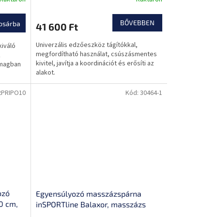
nságok,
BŐVEBBEN
osárba
41 600 Ft
Univerzális edzőeszköz tágítókkal,
kiváló
megfordítható használat, csúszásmentes
k
kivitel, javítja a koordinációt és erősíti az
omagban
alakot.
2PRIPO10
Kód:
30464-1
ozó
Egyensúlyozó masszázspárna
0 cm,
inSPORTline Balaxor, masszázs
 ütés-
kiemelkedések mindkét oldalon,