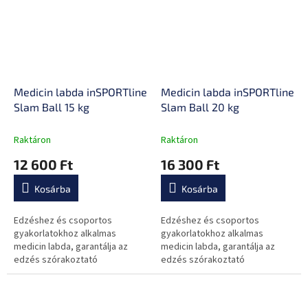
Medicin labda inSPORTline
Medicin labda inSPORTline
Slam Ball 15 kg
Slam Ball 20 kg
Raktáron
Raktáron
12 600 Ft
16 300 Ft
Kosárba
Kosárba
Edzéshez és csoportos
Edzéshez és csoportos
gyakorlatokhoz alkalmas
gyakorlatokhoz alkalmas
medicin labda, garantálja az
medicin labda, garantálja az
edzés szórakoztató
edzés szórakoztató
változatosságát, csúszásgátló
változatosságát, csúszásgátló
elemek, homoktöltés és
elemek, homoktöltés és
minőségi felületi anyag.
minőségi felületi anyag.