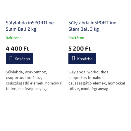
Súlylabda inSPORTline
Súlylabda inSPORTline
Slam Ball 2 kg
Slam Ball 3 kg
Raktáron
Raktáron
A
A
termék
termék
4 400 Ft
5 200 Ft
átlagos
átlagos
értékelése
értékelése
Kosárba
Kosárba
5-
5-
ből
ből
0,0
0,0
Súlylabda, workouthoz,
Súlylabda, workouthoz,
csillag.
csillag.
csoportos tornához,
csoportos tornához,
csúszásgátló elemek, homokkal
csúszásgátló elemek, homokkal
töltve, minőségi anyag.
töltve, minőségi anyag.