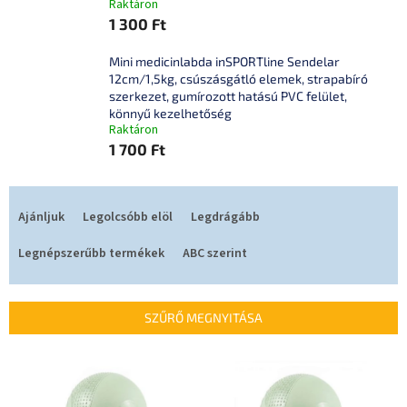
Raktáron
1 300 Ft
Mini medicinlabda inSPORTline Sendelar
12cm/1,5kg, csúszásgátló elemek, strapabíró
szerkezet, gumírozott hatású PVC felület,
könnyű kezelhetőség
Raktáron
1 700 Ft
T
e
Ajánljuk
Legolcsóbb elöl
Legdrágább
r
m
Legnépszerűbb termékek
ABC szerint
é
k
e
SZŰRŐ MEGNYITÁSA
k
r
T
e
e
n
r