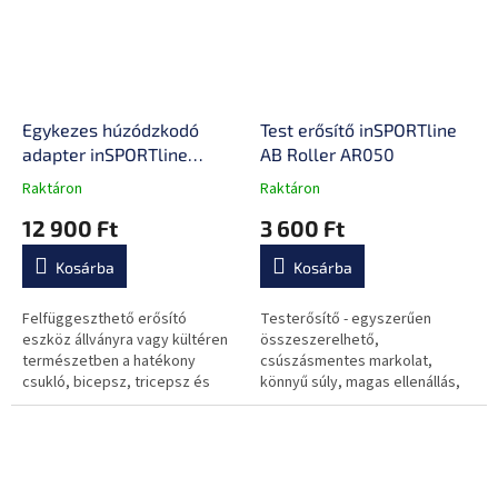
Egykezes húzódzkodó
Test erősítő inSPORTline
adapter inSPORTline
AB Roller AR050
Single
Raktáron
Raktáron
A
A
termék
termék
12 900 Ft
3 600 Ft
átlagos
átlagos
értékelése
értékelése
Kosárba
Kosárba
5-
5-
ből
ből
0,0
0,0
Felfüggeszthető erősító
Testerősítő - egyszerűen
csillag.
csillag.
eszköz állványra vagy kültéren
összeszerelhető,
természetben a hatékony
csúszásmentes markolat,
csukló, bicepsz, tricepsz és
könnyű súly, magas ellenállás,
markolás erősítésére.
az egész test erősítésére
alkalmas.