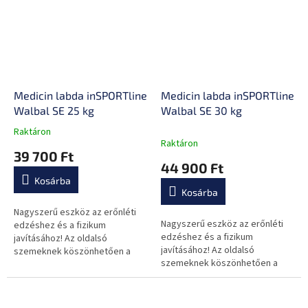
Medicin labda inSPORTline
Medicin labda inSPORTline
Walbal SE 25 kg
Walbal SE 30 kg
Raktáron
A
Raktáron
termék
39 700 Ft
átlagos
44 900 Ft
értékelése
Kosárba
5-
Kosárba
ből
0,0
Nagyszerű eszköz az erőnléti
Nagyszerű eszköz az erőnléti
csillag.
edzéshez és a fizikum
edzéshez és a fizikum
javításához! Az oldalsó
javításához! Az oldalsó
szemeknek köszönhetően a
szemeknek köszönhetően a
labdát gumiszalaghoz vagy
labdát gumiszalaghoz vagy
kötélhez rögzítheted, és még
kötélhez rögzítheted, és még
érdekesebbé teheted a...
érdekesebbé teheted a...