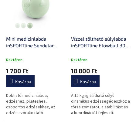
Mini medicinlabda
Vízzel tölthető súlylabda
inSPORTline Sendelar
inSPORTline Flowball 30
12cm/1,5kg, csúszásgátló
cm / max. 15 kg, alkalmas
elemek, strapabíró
beltéri és kültéri edzésre,
Raktáron
Raktáron
szerkezet, gumírozott
praktikus pántok
1 700 Ft
18 800 Ft
hatású PVC felület,
könnyű kezelhetőség
Kosárba
Kosárba
Dobható medicinlabda,
A 15 kg-ig állítható súlyú
edzéshez, pilateshez,
dinamikus edzéssegédeszköz a
csoportos edzésekhez, az
törzsizomzatot, a stabilitást és
edzés szórakoztató
a koordinációt fejleszti.
színesítéséhez, csúszásgátló
Alkalmas otthoni, edzőtermi és
elemekkel, homokkal töltve,
szabadtéri funkcionális
kiváló minőségű felületi
edzéshez.