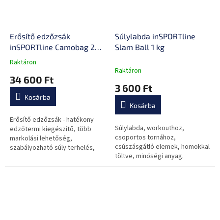
Erősítő edzőzsák
Súlylabda inSPORTline
inSPORTline Camobag 25
Slam Ball 1 kg
kg
Raktáron
A
Raktáron
termék
34 600 Ft
átlagos
3 600 Ft
értékelése
Kosárba
5-
Kosárba
ből
0,0
Erősítő edzőzsák - hatékony
Súlylabda, workouthoz,
csillag.
edzőtermi kiegészítő, több
csoportos tornához,
markolási lehetőség,
csúszásgátló elemek, homokkal
szabályozható súly terhelés,
töltve, minőségi anyag.
erős varratok, minőségi és
ellenálló anyag.