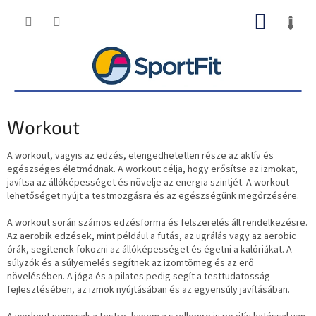
Ugrás
KOSÁR
a
fő
tartalomhoz
Workout
A workout, vagyis az edzés, elengedhetetlen része az aktív és
egészséges életmódnak. A workout célja, hogy erősítse az izmokat,
javítsa az állóképességet és növelje az energia szintjét. A workout
lehetőséget nyújt a testmozgásra és az egészségünk megőrzésére.
A workout során számos edzésforma és felszerelés áll rendelkezésre.
Az aerobik edzések, mint például a futás, az ugrálás vagy az aerobic
órák, segítenek fokozni az állóképességet és égetni a kalóriákat. A
súlyzók és a súlyemelés segítnek az izomtömeg és az erő
növelésében. A jóga és a pilates pedig segít a testtudatosság
fejlesztésében, az izmok nyújtásában és az egyensúly javításában.