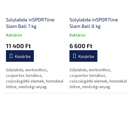
Súlylabda inSPORTline
Súlylabda inSPORTline
Slam Ball 7 kg
Slam Ball 8 kg
Raktáron
Raktáron
A
A
termék
termék
11 400 Ft
6 600 Ft
átlagos
átlagos
értékelése
értékelése
Kosárba
Kosárba
5-
5-
ből
ből
0,0
0,0
Súlylabda, workouthoz,
Súlylabda, workouthoz,
csillag.
csillag.
csoportos tornához,
csoportos tornához,
csúszásgátló elemek, homokkal
csúszásgátló elemek, homokkal
töltve, minőségi anyag.
töltve, minőségi anyag.