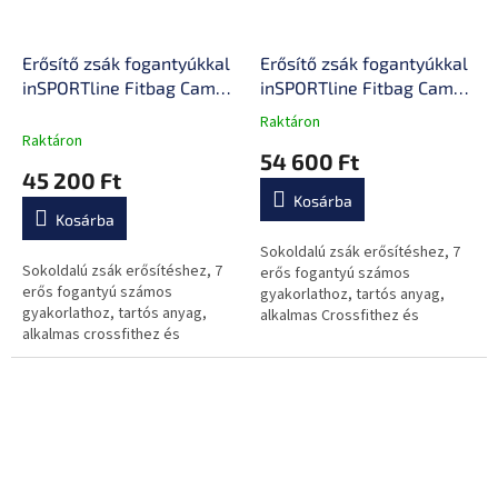
Erősítő zsák fogantyúkkal
Erősítő zsák fogantyúkkal
inSPORTline Fitbag Camu
inSPORTline Fitbag Camu
25 kg
30 kg
Raktáron
A
Raktáron
termék
54 600 Ft
átlagos
45 200 Ft
értékelése
Kosárba
5-
Kosárba
ből
0,0
Sokoldalú zsák erősítéshez, 7
Sokoldalú zsák erősítéshez, 7
csillag.
erős fogantyú számos
erős fogantyú számos
gyakorlathoz, tartós anyag,
gyakorlathoz, tartós anyag,
alkalmas Crossfithez és
alkalmas crossfithez és
köredzéshez.
köredzéshez.