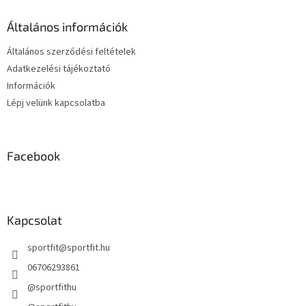
l
r
é
á
Általános információk
c
n
y
Általános szerződési feltételek
í
Adatkezelési tájékoztató
t
Információk
á
s
Lépj velünk kapcsolatba
e
l
e
m
Facebook
e
i
Kapcsolat
sportfit
@
sportfit.hu
06706293861
@sportfithu