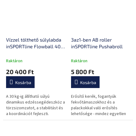
anyagból.
Vízzel tölthető súlylabda
3az1-ben AB roller
inSPORTline Flowball 40
inSPORTline Pushabroll
cm / max. 30 kg, alkalmas
beltéri és kültéri edzésre,
Raktáron
Raktáron
praktikus pántok
20 400 Ft
5 800 Ft
Kosárba
Kosárba
A 30 kg-ig állítható súlyú
Erősítő kerék, fogantyúk
dinamikus edzéssegédeszköz a
fekvőtámaszokhoz és a
törzsizomzatot, a stabilitást és
palackokkal való erősítés
a koordinációt fejleszti.
lehetősége - mindez egyetlen
Alkalmas otthoni, edzőtermi és
eszköznek köszönhetően.
szabadtéri funkcionális
edzéshez.