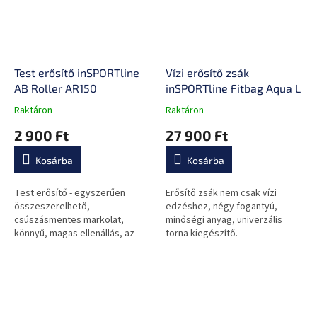
Test erősítő inSPORTline
Vízi erősítő zsák
AB Roller AR150
inSPORTline Fitbag Aqua L
Raktáron
Raktáron
A
A
termék
termék
2 900 Ft
27 900 Ft
átlagos
átlagos
értékelése
értékelése
Kosárba
Kosárba
5-
5-
ből
ből
0,0
0,0
Test erősítő - egyszerűen
Erősítő zsák nem csak vízi
csillag.
csillag.
összeszerelhető,
edzéshez, négy fogantyú,
csúszásmentes markolat,
minőségi anyag, univerzális
könnyű, magas ellenállás, az
torna kiegészítő.
egész test erősítésére
alkalmas.