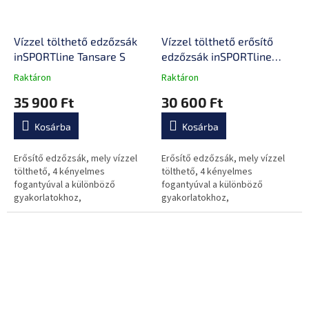
Vízzel tölthető edzőzsák
Vízzel tölthető erősítő
inSPORTline Tansare S
edzőzsák inSPORTline
Tansare M
Raktáron
Raktáron
A
A
termék
termék
35 900 Ft
30 600 Ft
átlagos
átlagos
értékelése
értékelése
Kosárba
Kosárba
5-
5-
ből
ből
0,0
0,0
Erősítő edzőzsák, mely vízzel
Erősítő edzőzsák, mely vízzel
csillag.
csillag.
tölthető, 4 kényelmes
tölthető, 4 kényelmes
fogantyúval a különböző
fogantyúval a különböző
gyakorlatokhoz,
gyakorlatokhoz,
crosstraininghez és
crosstraininghez és
köredzésekre
köredzésekre