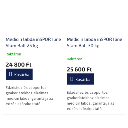
Medicin labda inSPORTline
Medicin labda inSPORTline
Slam Ball 25 kg
Slam Ball 30 kg
Raktáron
A
Raktáron
termék
24 800 Ft
átlagos
25 600 Ft
értékelése
Kosárba
5-
Kosárba
ből
0,0
Edzéshez és csoportos
Edzéshez és csoportos
csillag.
gyakorlatokhoz alkalmas
gyakorlatokhoz alkalmas
medicin labda, garantálja az
medicin labda, garantálja az
edzés szórakoztató
edzés szórakoztató
változatosságát, csúszásgátló
változatosságát, csúszásgátló
elemek, homoktöltés és
elemek, homoktöltés és
minőségi felületi anyag.
minőségi felületi anyag.