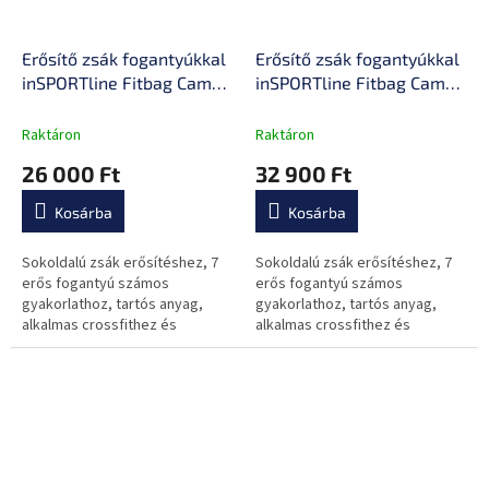
Erősítő zsák fogantyúkkal
Erősítő zsák fogantyúkkal
inSPORTline Fitbag Camu
inSPORTline Fitbag Camu
15 kg
20 kg
Raktáron
Raktáron
26 000 Ft
32 900 Ft
Kosárba
Kosárba
Sokoldalú zsák erősítéshez, 7
Sokoldalú zsák erősítéshez, 7
erős fogantyú számos
erős fogantyú számos
gyakorlathoz, tartós anyag,
gyakorlathoz, tartós anyag,
alkalmas crossfithez és
alkalmas crossfithez és
köredzéshez.
köredzéshez.