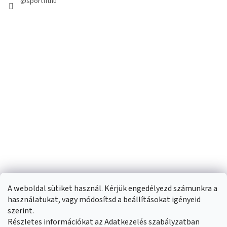
@sportfithu
A weboldal sütiket használ. Kérjük engedélyezd számunkra a
használatukat, vagy módosítsd a beállításokat igényeid
szerint.
Részletes információkat az Adatkezelés szabályzatban
Shoptet készítette