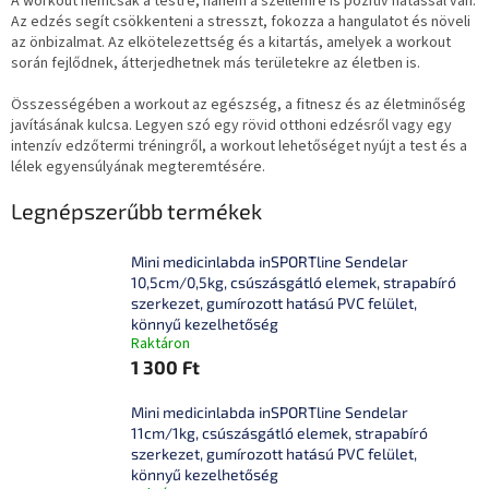
A workout nemcsak a testre, hanem a szellemre is pozitív hatással van.
Az edzés segít csökkenteni a stresszt, fokozza a hangulatot és növeli
az önbizalmat. Az elkötelezettség és a kitartás, amelyek a workout
során fejlődnek, átterjedhetnek más területekre az életben is.
Összességében a workout az egészség, a fitnesz és az életminőség
javításának kulcsa. Legyen szó egy rövid otthoni edzésről vagy egy
intenzív edzőtermi tréningről, a workout lehetőséget nyújt a test és a
lélek egyensúlyának megteremtésére.
Legnépszerűbb termékek
Mini medicinlabda inSPORTline Sendelar
10,5cm/0,5kg, csúszásgátló elemek, strapabíró
szerkezet, gumírozott hatású PVC felület,
könnyű kezelhetőség
Raktáron
1 300 Ft
Mini medicinlabda inSPORTline Sendelar
11cm/1kg, csúszásgátló elemek, strapabíró
szerkezet, gumírozott hatású PVC felület,
könnyű kezelhetőség