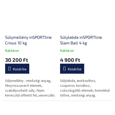
Súlymellény inSPORTline
Súlylabda inSPORTline
Crixus 10 kg
Slam Ball 4 kg
Raktáron
Raktáron
A
A
termék
termék
30 200 Ft
4 900 Ft
átlagos
átlagos
értékelése
értékelése
Kosárba
Kosárba
5-
5-
ből
ből
0,0
0,0
Súlymellény - minőségi anyag,
Súlylabda, workouthoz,
csillag.
csillag.
fényvisszaverő elemek,
csoporos tornához,
szabályozható súly, fejen
csúszásgátló elemek, homokkal
keresztül ölthető fel, univerzális
töltve, minőségi anyag.
méret.