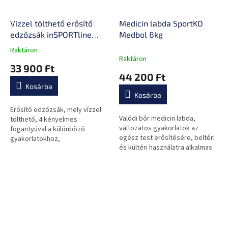
Vízzel tölthető erősítő
Medicin labda SportKO
edzőzsák inSPORTline
Medbol 8kg
Tansare L
Raktáron
A
Raktáron
termék
33 900 Ft
átlagos
44 200 Ft
értékelése
Kosárba
5-
Kosárba
ből
0,0
Erősítő edzőzsák, mely vízzel
Valódi bőr medicin labda,
csillag.
tölthető, 4 kényelmes
változatos gyakorlatok az
fogantyúval a különböző
egész test erősítésére, beltéri
gyakorlatokhoz,
és kültéri használatra alkalmas
crosstraininghez és
köredzésekre