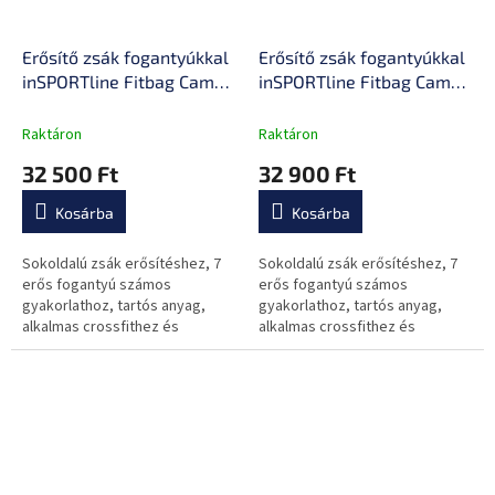
Erősítő zsák fogantyúkkal
Erősítő zsák fogantyúkkal
inSPORTline Fitbag Camu
inSPORTline Fitbag Camu
5 kg
10 kg
Raktáron
Raktáron
32 500 Ft
32 900 Ft
Kosárba
Kosárba
Sokoldalú zsák erősítéshez, 7
Sokoldalú zsák erősítéshez, 7
erős fogantyú számos
erős fogantyú számos
gyakorlathoz, tartós anyag,
gyakorlathoz, tartós anyag,
alkalmas crossfithez és
alkalmas crossfithez és
köredzéshez.
köredzéshez.