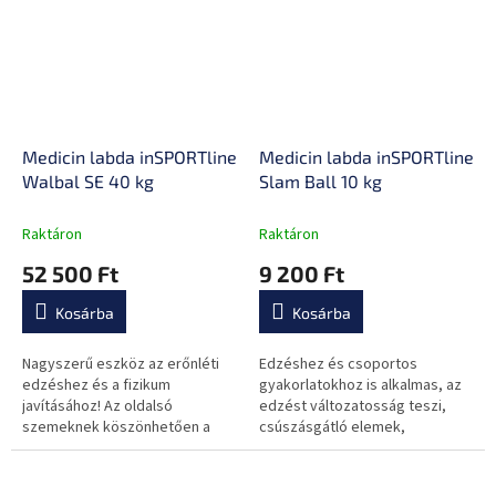
Medicin labda inSPORTline
Medicin labda inSPORTline
Walbal SE 40 kg
Slam Ball 10 kg
Raktáron
Raktáron
52 500 Ft
9 200 Ft
Kosárba
Kosárba
Nagyszerű eszköz az erőnléti
Edzéshez és csoportos
edzéshez és a fizikum
gyakorlatokhoz is alkalmas, az
javításához! Az oldalsó
edzést változatosság teszi,
szemeknek köszönhetően a
csúszásgátló elemek,
labdát gumiszalaghoz vagy
homoktöltés és minőségi
kötélhez rögzítheted, és még
felületi anyag.
érdekesebbé teheted a...