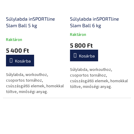
Súlylabda inSPORTline
Súlylabda inSPORTline
Slam Ball 5 kg
Slam Ball 6 kg
Raktáron
A
Raktáron
termék
5 800 Ft
átlagos
5 400 Ft
értékelése
Kosárba
5-
Kosárba
ből
0,0
Súlylabda, workouthoz,
Súlylabda, workouthoz,
csillag.
csoportos tornához,
csoportos tornához,
csúszásgátló elemek, homokkal
csúszásgátló elemek, homokkal
töltve, minőségi anyag.
töltve, minőségi anyag.