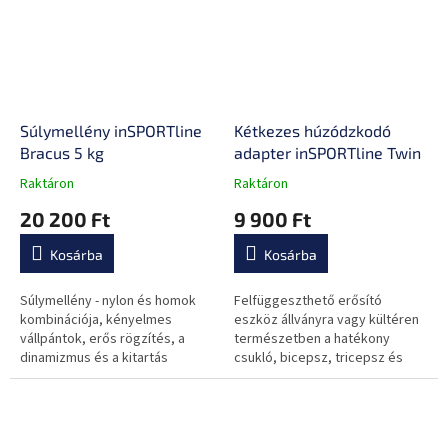
Súlymellény inSPORTline
Kétkezes húzódzkodó
Bracus 5 kg
adapter inSPORTline Twin
Raktáron
Raktáron
A
A
termék
termék
20 200 Ft
9 900 Ft
átlagos
átlagos
értékelése
értékelése
Kosárba
Kosárba
5-
5-
ből
ből
0,0
0,0
Súlymellény - nylon és homok
Felfüggeszthető erősító
csillag.
csillag.
kombinációja, kényelmes
eszköz állványra vagy kültéren
vállpántok, erős rögzítés, a
természetben a hatékony
dinamizmus és a kitartás
csukló, bicepsz, tricepsz és
fejlesztéséhez, 5 kg.
markolás erősítésére.