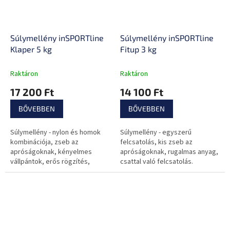
Súlymellény inSPORTline
Súlymellény inSPORTline
Klaper 5 kg
Fitup 3 kg
Raktáron
Raktáron
17 200 Ft
14 100 Ft
BŐVEBBEN
BŐVEBBEN
Súlymellény - nylon és homok
Súlymellény - egyszerű
kombinációja, zseb az
felcsatolás, kis zseb az
apróságoknak, kényelmes
apróságoknak, rugalmas anyag,
vállpántok, erős rögzítés,
csattal való felcsatolás.
dinamizmus és a kitartás
fejlesztéséhez.