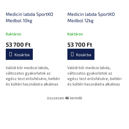
Medicin labda SportKO
Medicin labda SportKO
Medbol 10kg
Medbol 12kg
Raktáron
Raktáron
53 700 Ft
53 700 Ft
Kosárba
Kosárba
Valódi bőr medicin labda,
Valódi bőr medicin labda,
változatos gyakorlatok az
változatos gyakorlatok az
egész test erősítésére, beltéri
egész test erősítésére, beltéri
és kültéri használatra alkalmas
és kültéri használatra alkalmas
összesen
46
termék
L
i
s
L
t
á
a
b
i