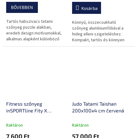
BŐVEBBEN
Kosárba
Tartós habszivacs tatami
Könnyű, összecsukható
szőnyeg puzzle alakban,
szőnyeg alumíniumfóliával a
eredeti design motívumokkal,
hideg elleni szigeteléshez.
alkalmas alapként különböző
Kompakt, tartós és könnyen
gyakorlatokhoz, befejező
tisztítható, ideális
élekkel együtt.
kempingezéshez, túrázáshoz
és utazáshoz.
Fitness szőnyeg
Judo Tatami Taishan
inSPORTline Fity X
200x100x4 cm červená
183x61x1,5 cm
Raktáron
Raktáron
7 600 Ft
57 000 Ft