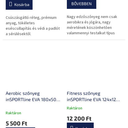
BŐVEBBEN
Kosárba
Nagy edzőszőnyeg nem csak
Csúszásgátló réteg, prémium
aerobikra és jógára, nagy
anyag, tökéletes
méretének köszönhetően
eséscsillapítás és védi a padlót
valammennyi testalkat típus
a sérülésektől.
számára
Aerobic szőnyeg
Fitness szőnyeg
inSPORTline EVA 180x50x1
inSPORTline EVA 124x124
cm
cm
Raktáron
A
Raktáron
termék
12 200 Ft
átlagos
5 500 Ft
értékelése