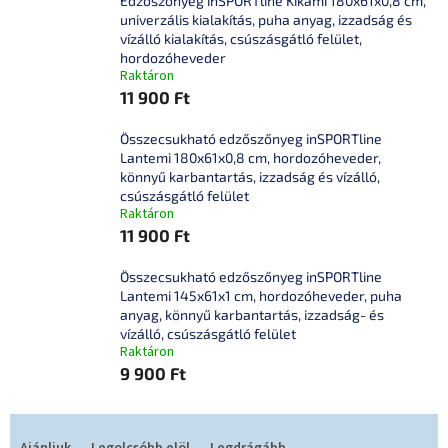
Edzőszőnyeg inSPORTline Kikami 180x61x0,8 cm,
univerzális kialakítás, puha anyag, izzadság és
vízálló kialakítás, csúszásgátló felület,
hordozóheveder
Raktáron
11 900 Ft
Összecsukható edzőszőnyeg inSPORTline
Lantemi 180x61x0,8 cm, hordozóheveder,
könnyű karbantartás, izzadság és vízálló,
csúszásgátló felület
Raktáron
11 900 Ft
Összecsukható edzőszőnyeg inSPORTline
Lantemi 145x61x1 cm, hordozóheveder, puha
anyag, könnyű karbantartás, izzadság- és
vízálló, csúszásgátló felület
Raktáron
9 900 Ft
T
e