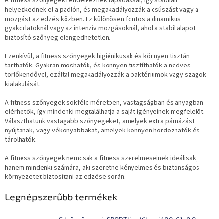
A fitness szőnyegek rendelkeznek tapadással, így stabilan
helyezkednek el a padlón, és megakadályozzák a csúszást vagy a
mozgást az edzés közben. Ez különösen fontos a dinamikus
gyakorlatoknál vagy az intenzív mozgásoknál, ahol a stabil alapot
biztosító szőnyeg elengedhetetlen.
Ezenkívül, a fitness szőnyegek higiénikusak és könnyen tisztán
tarthatók. Gyakran moshatók, és könnyen tisztíthatók a nedves
törlőkendővel, ezáltal megakadályozzák a baktériumok vagy szagok
kialakulását.
A fitness szőnyegek sokféle méretben, vastagságban és anyagban
elérhetők, így mindenki megtalálhatja a saját igényeinek megfelelőt.
Választhatunk vastagabb szőnyegeket, amelyek extra párnázást
nyújtanak, vagy vékonyabbakat, amelyek könnyen hordozhatók és
tárolhatók.
A fitness szőnyegek nemcsak a fitness szerelmeseinek ideálisak,
hanem mindenki számára, aki szeretne kényelmes és biztonságos
környezetet biztosítani az edzése során.
Legnépszerűbb termékek