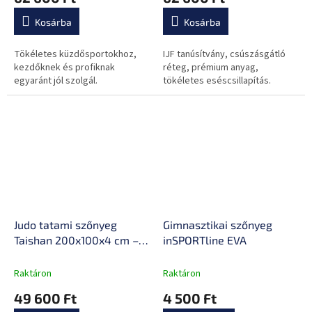
Kosárba
Kosárba
Tökéletes küzdősportokhoz,
IJF tanúsítvány, csúszásgátló
kezdőknek és profiknak
réteg, prémium anyag,
egyaránt jól szolgál.
tökéletes eséscsillapítás.
Judo tatami szőnyeg
Gimnasztikai szőnyeg
Taishan 200x100x4 cm –
inSPORTline EVA
sárga, csökkenti a zajt,
védi a padlót, tartós
Raktáron
Raktáron
anyag, csúszásmentes,
49 600 Ft
4 500 Ft
20,8 kg