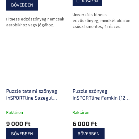
Kosárba
5-
BŐVEBBEN
ből
0,0
Univerzális fitness
Fitness edzőszőnyeg nemcsak
csillag.
edzőszőnyeg, mindkét oldalon
aerobikhoz vagy jógához.
csúszásmentes, 4 részes.
Puzzle tatami szőnyeg
Puzzle szőnyeg
inSPORTline Sazegul
inSPORTline Famkin (12
100x100x2 cm
lap, 18 él)
Raktáron
Raktáron
9 000 Ft
6 000 Ft
BŐVEBBEN
BŐVEBBEN