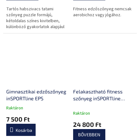
Tartós habszivacs tatami
Fitness edzőszőnyeg nemcsak
szőnyeg puzzle formájú,
aerobichoz vagy jógához.
kétoldalas színes kivitelben,
különböző gyakorlatok alapjául
alkalmas, befejező éleket a
csomag tartalmazza.
Gimnasztikai edzőszőnyeg
Felakasztható fitness
inSPORTline EPS
szőnyeg inSPORTline
PROFI 180
Raktáron
A
Raktáron
termék
7 500 Ft
átlagos
24 800 Ft
értékelése
Kosárba
5-
BŐVEBBEN
ből