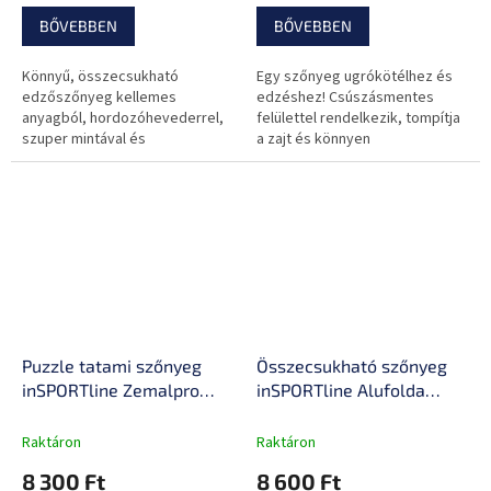
vízálló, csúszásgátló
BŐVEBBEN
BŐVEBBEN
felület
Könnyű, összecsukható
Egy szőnyeg ugrókötélhez és
edzőszőnyeg kellemes
edzéshez! Csúszásmentes
anyagból, hordozóhevederrel,
felülettel rendelkezik, tompítja
szuper mintával és
a zajt és könnyen
csúszásgátló bevonattal.
karbantartható.
Puzzle tatami szőnyeg
Összecsukható szőnyeg
inSPORTline Zemalpro
inSPORTline Alufolda
100x100x2 cm, tartós
180x60x1,8 cm, szigetelés
anyag, csökkenti a zajt,
a hideg ellen, ultrakönnyű
Raktáron
Raktáron
könnyen mosható felület
és kompakt, tartós anyag,
8 300 Ft
8 600 Ft
könnyen mosható felület