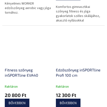
0,0
Kényelmes WORKER
Komfortos gimnasztikai
csillag.
edzőszőnyeg aerobic vagy jóga
szőnyeg fitness és jóga
tornához.
gyakorlatok széles skálájához,
akasztó nyílásokkal
Fitness szőnyeg
Edzőszőnyeg inSPORTline
inSPORTline EVA40
Profi 100 cm
Raktáron
Raktáron
20 800 Ft
12 300 Ft
BŐVEBBEN
BŐVEBBEN