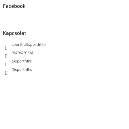
m
Facebook
e
i
Kapcsolat
sportfit
@
sportfit.hu
06706293861
@sportfithu
@sportfithu