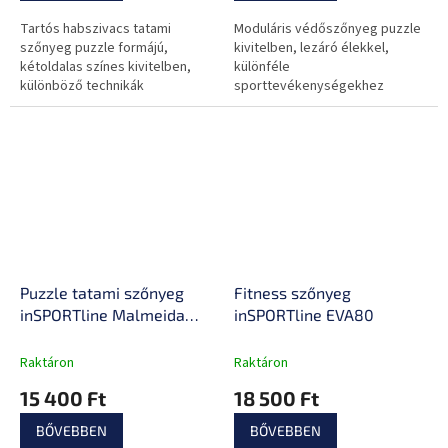
Tartós habszivacs tatami
Moduláris védőszőnyeg puzzle
szőnyeg puzzle formájú,
kivitelben, lezáró élekkel,
kétoldalas színes kivitelben,
különféle
különböző technikák
sporttevékenységekhez
gyakorlásához alkalmas,
alkalmas.
befejező éleket a csomag
tartalmazza.
Puzzle tatami szőnyeg
Fitness szőnyeg
inSPORTline Malmeida
inSPORTline EVA80
100x100x4 cm
Raktáron
Raktáron
15 400 Ft
18 500 Ft
BŐVEBBEN
BŐVEBBEN