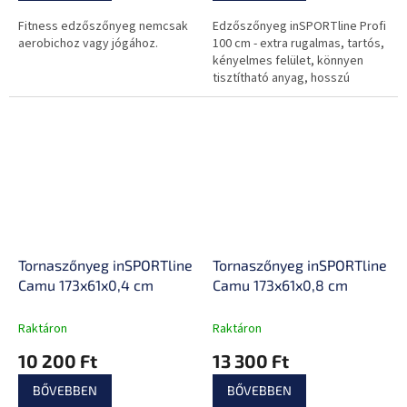
Fitness edzőszőnyeg nemcsak
Edzőszőnyeg inSPORTline Profi
aerobichoz vagy jógához.
100 cm - extra rugalmas, tartós,
kényelmes felület, könnyen
tisztítható anyag, hosszú
élettartam
Tornaszőnyeg inSPORTline
Tornaszőnyeg inSPORTline
Camu 173x61x0,4 cm
Camu 173x61x0,8 cm
Raktáron
Raktáron
10 200 Ft
13 300 Ft
BŐVEBBEN
BŐVEBBEN