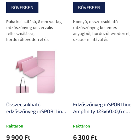
a
hordozóheveder
felület
BŐVEBBEN
BŐVEBBEN
Puha kialakítású, 8 mm vastag
Könnyű, összecsukható
edzőszőnyeg univerzális
edzőszőnyeg kellemes
felhasználásra,
anyagból, hordozóhevederrel,
hordozóhevederrel és
szuper mintával és
csúszásgátló bevonattal.
csúszásgátló bevonattal.
Összecsukható
Edzőszőnyeg inSPORTline
edzőszőnyeg inSPORTline
Ampfinity 123x60x0,6 cm,
Lantemi 145x61x1 cm,
csúszásmentes felület,
hordozóheveder, puha
könnyen mosható,
Raktáron
Raktáron
anyag, könnyű
zajcsillapítás, kíméli az
9 900 Ft
6 300 Ft
karbantartás, izzadság- és
ízületeket