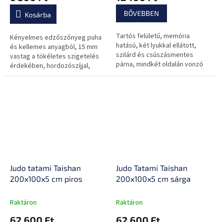
BŐVEBBEN
Kosárba
Tartós felületű, memória
Kényelmes edzőszőnyeg puha
hatású, két lyukkal ellátott,
és kellemes anyagból, 15 mm
szilárd és csúszásmentes
vastag a tökéletes szigetelés
párna, mindkét oldalán vonzó
érdekében, hordozószíjjal,
színkezeléssel.
csúszásmentes kivitelben.
Judo tatami Taishan
Judo Tatami Taishan
200x100x5 cm piros
200x100x5 cm sárga
Raktáron
Raktáron
62 600 Ft
62 600 Ft