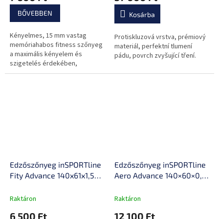
BŐVEBBEN
Kosárba
Kényelmes, 15 mm vastag
Protiskluzová vrstva, prémiový
memóriahabos fitness szőnyeg
materiál, perfektní tlumení
a maximális kényelem és
pádu, povrch zvyšující tření.
szigetelés érdekében,
csúszásmentes felület a
tökéletes stabilitás érdekében,
valamint heveder a...
Edzőszőnyeg inSPORTline
Edzőszőnyeg inSPORTline
Fity Advance 140x61x1,5
Aero Advance 140×60×0,9
cm, hordozószíj, puha
cm, memóriahatással,
anyag, izzadság- és
vonzó színek, akasztólyuk
Raktáron
Raktáron
vízálló, csúszásmentes
6 500 Ft
12 100 Ft
kivitel