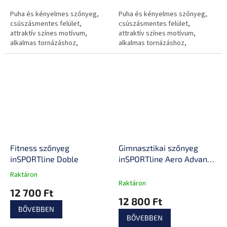
Puha és kényelmes szőnyeg,
Puha és kényelmes szőnyeg,
csúszásmentes felület,
csúszásmentes felület,
attraktív színes motívum,
attraktív színes motívum,
alkalmas tornázáshoz,
alkalmas tornázáshoz,
aerobichoz, jógához és
aerobichoz, jógához és
pilateshez.
pilateshez.
Fitness szőnyeg
Gimnasztikai szőnyeg
inSPORTline Doble
inSPORTline Aero Advance
120 x 60 cm
Raktáron
A
Raktáron
termék
12 700 Ft
átlagos
12 800 Ft
értékelése
BŐVEBBEN
5-
BŐVEBBEN
ből