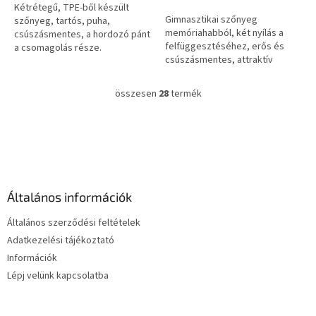
Kétrétegű, TPE-ből készült
5,0
Gimnasztikai szőnyeg
szőnyeg, tartós, puha,
csillag.
memóriahabból, két nyílás a
csúszásmentes, a hordozó pánt
felfüggesztéséhez, erős és
a csomagolás része.
csúszásmentes, attraktív
színek mindkét oldalon.
összesen
28
termék
L
i
s
L
t
á
a
b
i
l
r
é
á
Általános információk
c
n
y
Általános szerződési feltételek
í
Adatkezelési tájékoztató
t
Információk
á
s
Lépj velünk kapcsolatba
e
l
e