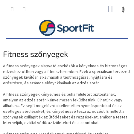
Ugrás
KOSÁR
a
fő
tartalomhoz
Fitness szőnyegek
A fitness szőnyegek alapvető eszközök a kényelmes és biztonságos
edzéshez otthon vagy a fitneszteremben. Ezek a speciálisan tervezett
szőnyegek kiválóan alkalmasak a testmozgásra, nyújtásra és
erősítésre, és számos előnyt kínálnak az edzés során.
A fitness szőnyegek kényelmes és puha felületet biztosítanak,
amelyen az edzés során kényelmesen feküdhetünk, ülhetünk vagy
állhatunk. Ez segít megelőzni a kellemetlen nyomáspontokat és az
esetleges sérüléseket, és kényelmessé teszi az edzést. Emellett a
szőnyegek csillapítják az ütődéseket és rezgéseket, amikor a testet
leterheljük, ezáltal védik az ízületeket és a csontokat.