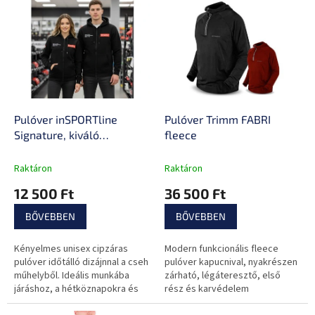
e
e
n
r
d
m
e
é
z
k
é
e
s
k
e
l
Pulóver inSPORTline
Pulóver Trimm FABRI
i
Signature, kiváló
fleece
s
minőségű cipzárak, 2 hasi
t
zseb, pánt a
Raktáron
Raktáron
á
felakasztáshoz, laza
12 500 Ft
36 500 Ft
j
szabás, húzózsinórral
a
ellátott kapucni
BŐVEBBEN
BŐVEBBEN
Kényelmes unisex cipzáras
Modern funkcionális fleece
pulóver időtálló dizájnnal a cseh
pulóver kapucnival, nyakrészen
műhelyből. Ideális munkába
zárható, légáteresztő, első
járáshoz, a hétköznapokra és
rész és karvédelem
szabadidő eltöltésére.