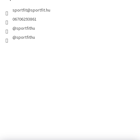
sportfit
@
sportfit.hu
06706293861
@sportfithu
@sportfithu