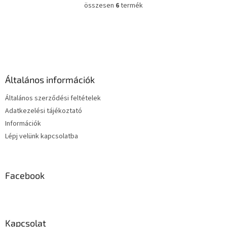
Csehországban készült és Öko-
összesen
6
termék
L
Tex...
i
s
L
t
á
a
b
i
l
r
é
á
Általános információk
c
n
y
Általános szerződési feltételek
í
Adatkezelési tájékoztató
t
Információk
á
s
Lépj velünk kapcsolatba
e
l
e
m
Facebook
e
i
Kapcsolat