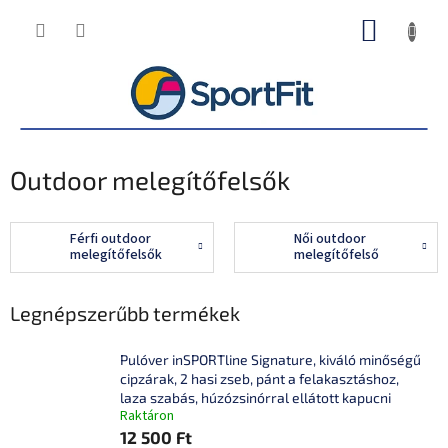
Ugrás
KOSÁR
a
fő
tartalomhoz
Outdoor melegítőfelsők
Férfi outdoor
Női outdoor
melegítőfelsők
melegítőfelső
Legnépszerűbb termékek
Pulóver inSPORTline Signature, kiváló minőségű
cipzárak, 2 hasi zseb, pánt a felakasztáshoz,
laza szabás, húzózsinórral ellátott kapucni
Raktáron
12 500 Ft