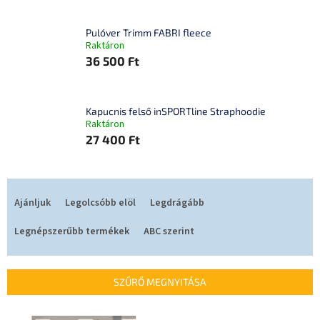
Pulóver Trimm FABRI fleece
Raktáron
36 500 Ft
Kapucnis felső inSPORTline Straphoodie
Raktáron
27 400 Ft
T
e
Ajánljuk
Legolcsóbb elöl
Legdrágább
r
m
Legnépszerűbb termékek
ABC szerint
é
k
e
SZŰRŐ MEGNYITÁSA
k
r
T