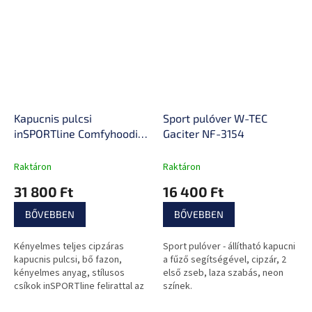
Standard 100 minősítéssel.
varrva, Öko-Tex Standard 100
minősítéssel.
Kapucnis pulcsi
Sport pulóver W-TEC
inSPORTline Comfyhoodie
Gaciter NF-3154
Man
Raktáron
Raktáron
31 800 Ft
16 400 Ft
BŐVEBBEN
BŐVEBBEN
Kényelmes teljes cipzáras
Sport pulóver - állítható kapucni
kapucnis pulcsi, bő fazon,
a fűző segítségével, cipzár, 2
kényelmes anyag, stílusos
első zseb, laza szabás, neon
csíkok inSPORTline felirattal az
színek.
ujjakon, eredeti cseh dizájn,