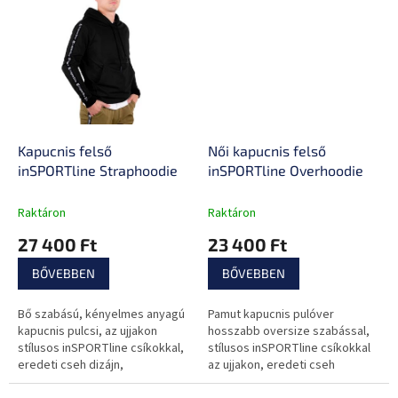
Tökéletesen illeszkedik,
melegen tart...
Kapucnis felső
Női kapucnis felső
inSPORTline Straphoodie
inSPORTline Overhoodie
Raktáron
Raktáron
27 400 Ft
23 400 Ft
BŐVEBBEN
BŐVEBBEN
Bő szabású, kényelmes anyagú
Pamut kapucnis pulóver
kapucnis pulcsi, az ujjakon
hosszabb oversize szabással,
stílusos inSPORTline csíkokkal,
stílusos inSPORTline csíkokkal
eredeti cseh dizájn,
az ujjakon, eredeti cseh
Csehországban varrva, Öko-Tex
dizájnnal, Csehországban