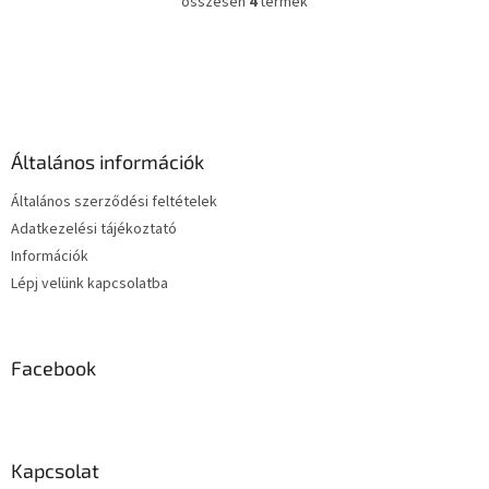
összesen
4
termék
L
i
s
L
t
á
a
b
i
l
r
é
á
Általános információk
c
n
y
Általános szerződési feltételek
í
Adatkezelési tájékoztató
t
Információk
á
s
Lépj velünk kapcsolatba
e
l
e
m
Facebook
e
i
Kapcsolat