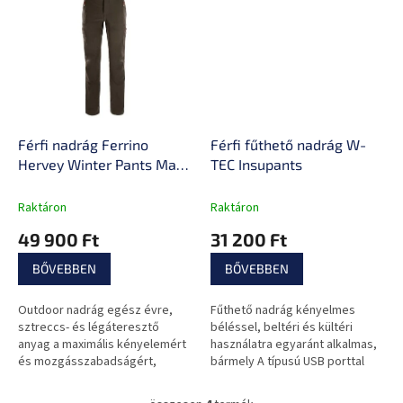
Férfi nadrág Ferrino
Férfi fűthető nadrág W-
Hervey Winter Pants Man
TEC Insupants
New
Raktáron
Raktáron
49 900 Ft
31 200 Ft
BŐVEBBEN
BŐVEBBEN
Outdoor nadrág egész évre,
Fűthető nadrág kényelmes
sztreccs- és légáteresztő
béléssel, beltéri és kültéri
anyag a maximális kényelemért
használatra egyaránt alkalmas,
és mozgásszabadságért,
bármely A típusú USB porttal
enyhén hőszigetelt, víztaszító
rendelkező power bankról
kezelés, számos zseb.
tölthető.