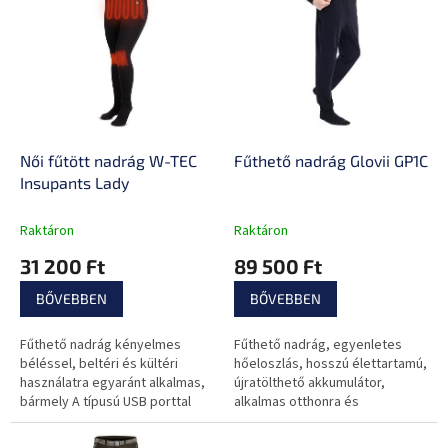
e
e
n
r
d
m
e
é
z
k
é
e
s
k
e
l
Női fűtött nadrág W-TEC
Fűthető nadrág Glovii GP1C
i
Insupants Lady
s
t
Raktáron
Raktáron
á
31 200 Ft
89 500 Ft
j
a
BŐVEBBEN
BŐVEBBEN
Fűthető nadrág kényelmes
Fűthető nadrág, egyenletes
béléssel, beltéri és kültéri
hőeloszlás, hosszú élettartamú,
használatra egyaránt alkalmas,
újratölthető akkumulátor,
bármely A típusú USB porttal
alkalmas otthonra és
rendelkező powerbankról
szabadtérre is.
táplálva.