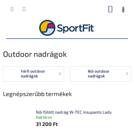
Ugrás
KOSÁR
a
fő
tartalomhoz
Outdoor nadrágok
Férfi outdoor
Női outdoor
nadrágok
nadrágok
Legnépszerűbb termékek
Női fűtött nadrág W-TEC Insupants Lady
Raktáron
31 200 Ft