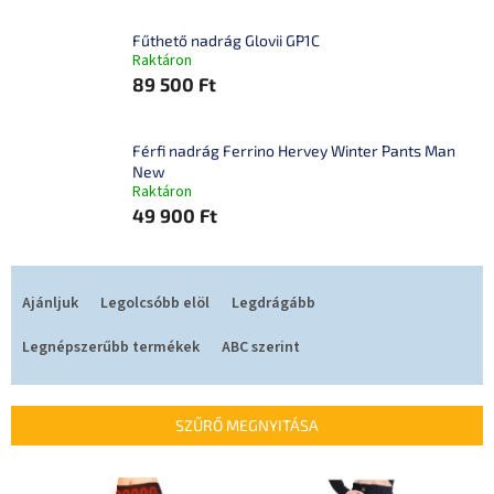
Fűthető nadrág Glovii GP1C
Raktáron
89 500 Ft
Férfi nadrág Ferrino Hervey Winter Pants Man
New
Raktáron
49 900 Ft
T
e
Ajánljuk
Legolcsóbb elöl
Legdrágább
r
m
Legnépszerűbb termékek
ABC szerint
é
k
e
SZŰRŐ MEGNYITÁSA
k
r
T