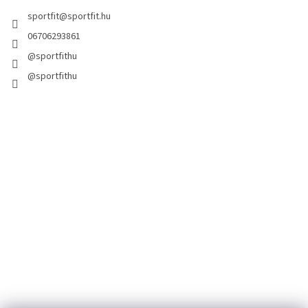
sportfit
@
sportfit.hu
06706293861
@sportfithu
@sportfithu