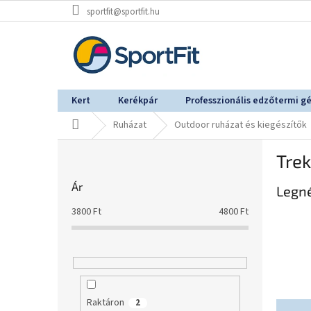
Ugrás
sportfit@sportfit.hu
a
fő
tartalomhoz
Kert
Kerékpár
Professzionális edzőtermi g
Kezdőlap
Ruházat
Outdoor ruházat és kiegészítők
O
Trek
l
d
Ár
Legn
a
l
3800
Ft
4800
Ft
s
ó
p
a
n
e
Raktáron
2
T