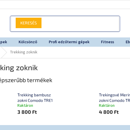
KERESÉS
épek
Kölcsönző
Profi edzőtermi gépek
Fitness
Eb
Trekking zoknik
king zoknik
épszerűbb termékek
Trekking bambusz
Trekingové Meri
zokni Comodo TRE1
zokni Comodo T
Raktáron
Raktáron
3 800 Ft
4 800 Ft