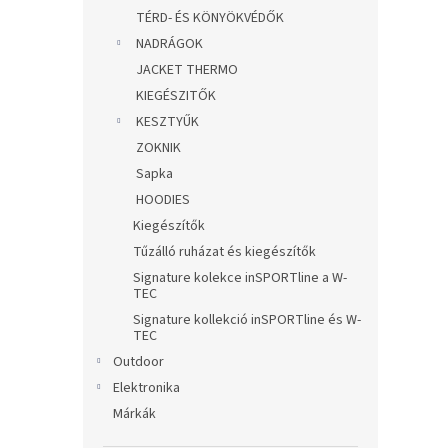
TÉRD- ÉS KÖNYÖKVÉDŐK
NADRÁGOK
JACKET THERMO
KIEGÉSZITŐK
KESZTYŰK
ZOKNIK
Sapka
HOODIES
Kiegészítők
Tűzálló ruházat és kiegészítők
Signature kolekce inSPORTline a W-
TEC
Signature kollekció inSPORTline és W-
TEC
Outdoor
Elektronika
Márkák