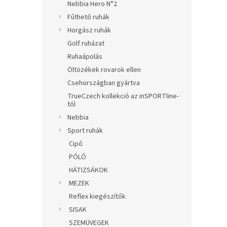
Nebbia Hero N°2
Fűthető ruhák
Horgász ruhák
Golf ruházat
Ruhaápolás
Öltözékek rovarok ellen
Csehországban gyártva
TrueCzech kollekció az inSPORTline-
tól
Nebbia
Sport ruhák
Cipő
PÓLÓ
HÁTIZSÁKOK
MEZEK
Reflex kiegészítők
SISAK
SZEMÜVEGEK