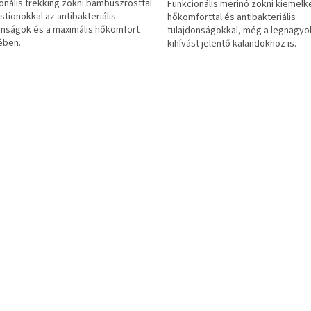
onális trekking zokni bambuszrosttal
Funkcionális merinó zokni kiemel
stionokkal az antibakteriális
hőkomforttal és antibakteriális
onságok és a maximális hőkomfort
tulajdonságokkal, még a legnagy
ében.
kihívást jelentő kalandokhoz is.
L
i
s
t
a
i
r
á
n
y
í
t
á
s
e
l
e
m