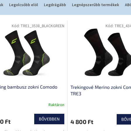
uk
Legolcsóbb elöl
Legdrágább
Legnépszerűbb termékek
ABC
Kód:
TRE1_3538_BLACKGREEN
Kód:
TRE3_43
king bambusz zokni Comodo
Trekingové Merino zokni C
TRE3
Raktáron
BŐVEBBEN
BŐV
0 Ft
4 800 Ft