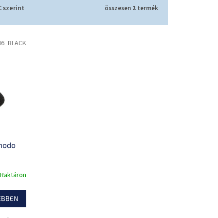
 szerint
összesen
2
termék
46_BLACK
omodo
Raktáron
EBBEN