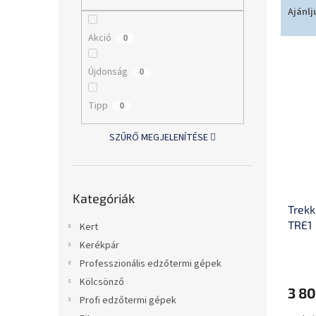
l
e
Ajánlj
r
Akció
0
m
T
é
e
k
Újdonság
0
r
e
m
k
Tipp
0
é
r
k
e
SZŰRŐ MEGJELENÍTÉSE
e
n
k
d
l
e
Kategóriák
i
z
Kategóriák
átugrása
Trek
s
é
TRE1
t
s
Kert
á
e
Kerékpár
j
Professzionális edzőtermi gépek
a
Kölcsönző
3 80
Profi edzőtermi gépek