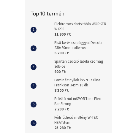
Top 10 termék
Elektromos darts tábla WORKER
WJ200
11 900 Ft
Első kerék csapággyal Discola
230x30mm rollerhez
5 200 Ft
Spartan csocsó labda csomag
3db-os
900 Ft
Laminált nyilak inSPORTline
Frankson 34cm 10 db
8 300 Ft
Erősítő rúd inSPORTline Flexi
Bar Strong
7 200 Ft
Férfi fűthető mellény W-TEC
HEATstem
23 280 Ft