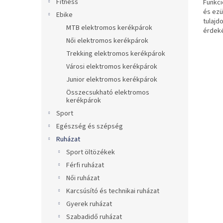
Fitness
Funkci
és ezü
Ebike
tulajd
MTB elektromos kerékpárok
érdek
Női elektromos kerékpárok
Trekking elektromos kerékpárok
Városi elektromos kerékpárok
Junior elektromos kerékpárok
Összecsukható elektromos
kerékpárok
Sport
Egészség és szépség
Ruházat
Sport öltözékek
Férfi ruházat
Női ruházat
Karcsúsító és technikai ruházat
Gyerek ruházat
Szabadidő ruházat