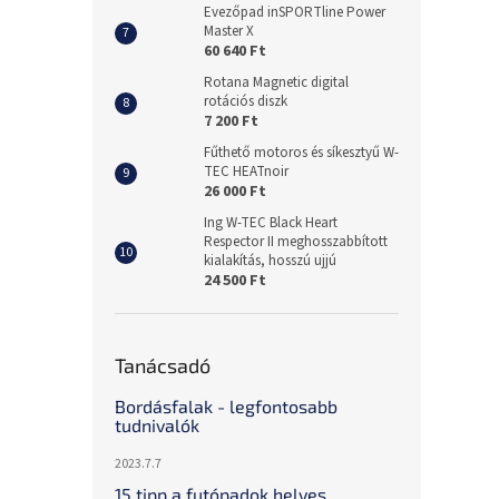
Evezőpad inSPORTline Power
Master X
60 640 Ft
Rotana Magnetic digital
rotációs diszk
7 200 Ft
Fűthető motoros és síkesztyű W-
TEC HEATnoir
26 000 Ft
Ing W-TEC Black Heart
Respector II meghosszabbított
kialakítás, hosszú ujjú
24 500 Ft
Tanácsadó
Bordásfalak - legfontosabb
tudnivalók
2023.7.7
15 tipp a futópadok helyes