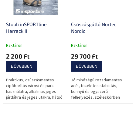
Stopli inSPORTline
Csúszásgátló Nortec
Harrack II
Nordic
Raktáron
Raktáron
2 200 Ft
29 700 Ft
BŐVEBBEN
BŐVEBBEN
Praktikus, csúszásmentes
Jó minőségű rozsdamentes
cipőborítás városi és parki
acél, tökéletes stabilitás,
használatra, alkalmas jeges
könnyű és egyszerű
járdákra és jeges utakra, hátsó
felhelyezés, széleskörben
pánt a könnyű felszereléshez,
alkalmazható, az ár egy párra
az ár egy párra vonatkozik.
értendő.