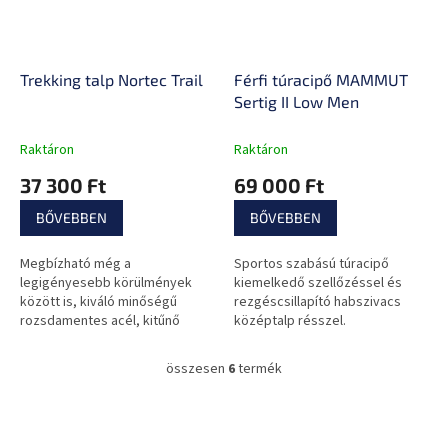
Trekking talp Nortec Trail
Férfi túracipő MAMMUT
Sertig II Low Men
Raktáron
Raktáron
37 300 Ft
69 000 Ft
BŐVEBBEN
BŐVEBBEN
Megbízható még a
Sportos szabású túracipő
legigényesebb körülmények
kiemelkedő szellőzéssel és
között is, kiváló minőségű
rezgéscsillapító habszivacs
rozsdamentes acél, kitűnő
középtalp résszel.
tapadással és tökéletes
stabilitással, nyomvonalakhoz
összesen
6
termék
L
és téli trekkinghez...
i
s
L
t
á