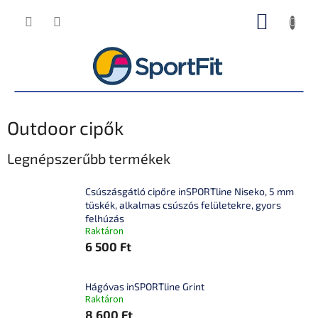
Ugrás
KOSÁR
a
fő
tartalomhoz
Outdoor cipők
Legnépszerűbb termékek
Csúszásgátló cipőre inSPORTline Niseko, 5 mm
tüskék, alkalmas csúszós felületekre, gyors
felhúzás
Raktáron
6 500 Ft
Hágóvas inSPORTline Grint
Raktáron
8 600 Ft