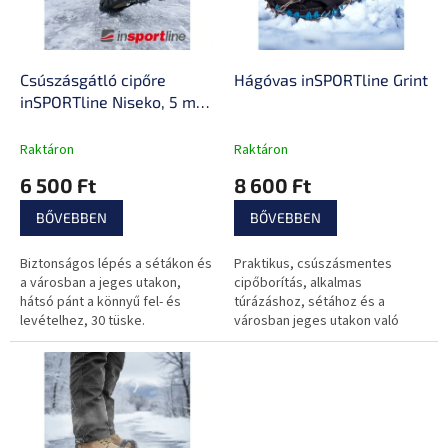
z
k
é
e
s
k
e
l
Csúszásgátló cipőre
Hágóvas inSPORTline Grint
i
inSPORTline Niseko, 5 mm
s
tüskék, alkalmas csúszós
t
felületekre, gyors
Raktáron
Raktáron
á
felhúzás
6 500 Ft
8 600 Ft
j
a
BŐVEBBEN
BŐVEBBEN
Biztonságos lépés a sétákon és
Praktikus, csúszásmentes
a városban a jeges utakon,
cipőborítás, alkalmas
hátsó pánt a könnyű fel- és
túrázáshoz, sétához és a
levételhez, 30 tüske.
városban jeges utakon való
közlekedésre, hátsó pánt a
könnyű felszereléshez, az ár
egy párra vonatkozik.