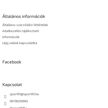
a
b
i
l
r
é
á
Általános információk
c
n
y
Általános szerződési feltételek
í
Adatkezelési tájékoztató
t
Információk
á
s
Lépj velünk kapcsolatba
e
l
e
m
Facebook
e
i
Kapcsolat
sportfit
@
sportfit.hu
06706293861