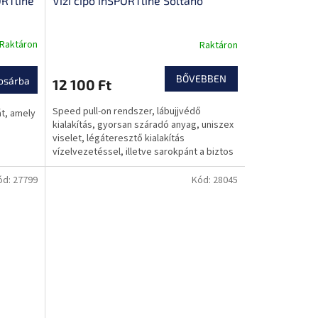
ORTline
Vízi cipő inSPORTline Soltano
Raktáron
Raktáron
BŐVEBBEN
osárba
12 100 Ft
Speed pull-on rendszer, lábujjvédő
t, amely
kialakítás, gyorsan száradó anyag, uniszex
viselet, légáteresztő kialakítás
vízelvezetéssel, illetve sarokpánt a biztos
fogásért.
ód:
27799
Kód:
28045