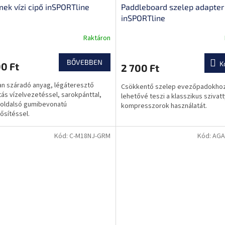
ek vízi cipő inSPORTline
Paddleboard szelep adapter
inSPORTline
Raktáron
A
termék
átlagos
BŐVEBBEN
K
0 Ft
2 700 Ft
értékelése
5-
n száradó anyag, légáteresztő
Csökkentő szelep evezőpadokho
ből
ítás vízelvezetéssel, sarokpánttal,
lehetővé teszi a klasszikus szivat
0,0
e oldalsó gumibevonatú
kompresszorok használatát.
csillag.
sítéssel.
Kód:
C-M18NJ-GRM
Kód:
AGA