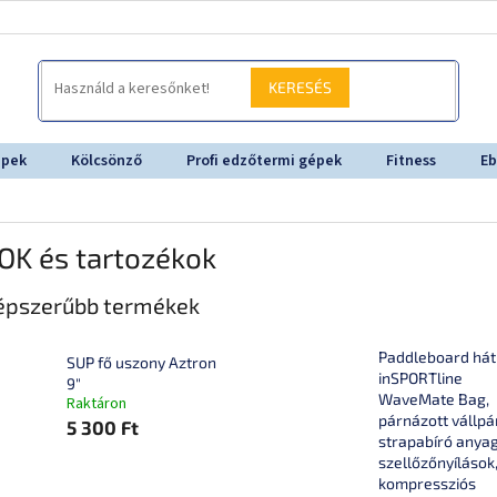
KERESÉS
épek
Kölcsönző
Profi edzőtermi gépek
Fitness
Eb
OK és tartozékok
épszerűbb termékek
Paddleboard hát
SUP fő uszony Aztron
inSPORTline
9"
WaveMate Bag,
Raktáron
párnázott vállpá
5 300 Ft
strapabíró anyag
szellőzőnyílások,
kompressziós