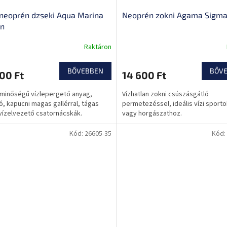
 neoprén dzseki Aqua Marina
Neoprén zokni Agama Sigm
on
Raktáron
BŐVEBBEN
BŐV
00 Ft
14 600 Ft
 minőségű vízlepergető anyag,
Vízhatlan zokni csúszásgátló
ló, kapucni magas gallérral, tágas
permetezéssel, ideális vízi sport
vízelvezető csatornácskák.
vagy horgászathoz.
Kód:
26605-35
Kód: