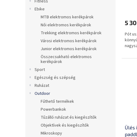
á
e
Fitness
j
Ebike
a
MTB elektromos kerékpárok
5 30
Női elektromos kerékpárok
Trekking elektromos kerékpárok
Pót us
könnyű
Városi elektromos kerékpárok
nagysz
Junior elektromos kerékpárok
Összecsukható elektromos
kerékpárok
Sport
Egészség és szépség
Ruházat
Outdoor
Fűthető termékek
Powerbankok
Tűzálló ruházat és kiegészítők
Objektívek és kiegészítők
Ülés 
Mikroskopy
paddl