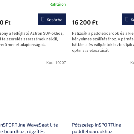
Raktáron
szellőzőnyílások, két kompr
heveder
Kosárba
K
0 Ft
16 200 Ft
zony a felfújható Aztron SUP-okhoz,
Hátizsák a paddleboardok és a ki
 felszerelés szerszámok nélkül,
kényelmes szállításához. A párnáz
erű menettulajdonságok.
háttámla és vállpántok biztosítják 
optimális elosztását.
Kód:
10207
K
inSPORTline WaveSeat Lite
Pótszelep inSPORTline
e boardhoz, rögzítés
paddleboardokhoz