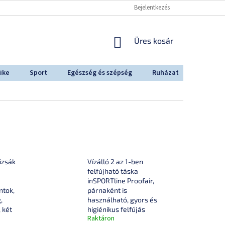
Bejelentkezés
KOSÁR
Üres kosár
ike
Sport
Egészség és szépség
Ruházat
Outdoo
izsák
Vízálló 2 az 1-ben
felfújható táska
inSPORTline Proofair,
ntok,
párnaként is
,
használható, gyors és
 két
higiénikus felfújás
Raktáron