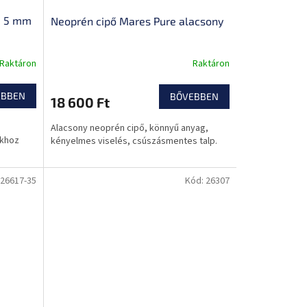
a 5 mm
Neoprén cipő Mares Pure alacsony
Raktáron
Raktáron
EBBEN
BŐVEBBEN
18 600 Ft
Alacsony neoprén cipő, könnyű anyag,
okhoz
kényelmes viselés, csúszásmentes talp.
26617-35
Kód:
26307