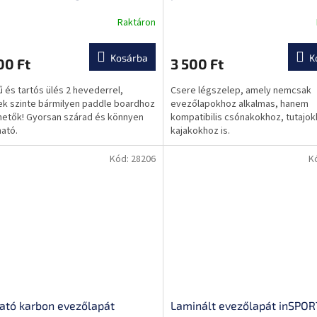
inerekkel, gyorsan száradó
Raktáron
ivacs anyag, állítható
derek
Kosárba
K
00 Ft
3 500 Ft
 és tartós ülés 2 hevederrel,
Csere légszelep, amely nemcsak
k szinte bármilyen paddle boardhoz
evezőlapokhoz alkalmas, hanem
hetők! Gyorsan szárad és könnyen
kompatibilis csónakokhoz, tutajo
ható.
kajakokhoz is.
Kód:
28206
K
ható karbon evezőlapát
Laminált evezőlapát inSPOR