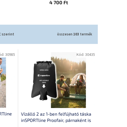
4 700 Ft
 szerint
összesen
103
termék
ód:
30985
Kód:
30435
RTline
Vízálló 2 az 1-ben felfújható táska
inSPORTline Proofair, párnaként is
,
használható, gyors és higiénikus