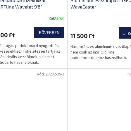
eboard tartozékokkal
Alumínium evezőlapát inSP
RTline Wavelet 9'6"
WaveCaster
Raktáron
A
termék
átlagos
BŐVEBBEN
K
00 Ft
11 500 Ft
értékelése
5-
 és tágas paddleboard nyugodt és
Háromrészes alumínium evezőlapá
ből
vezésekhez. Tökéletesen tartja az
nem csak az inSPORTline
0,0
, és ideális kezdőknek, valamint
paddleboardokhoz használható.
csillag.
idős felhasználóknak.
Kód:
28282-25-1
K