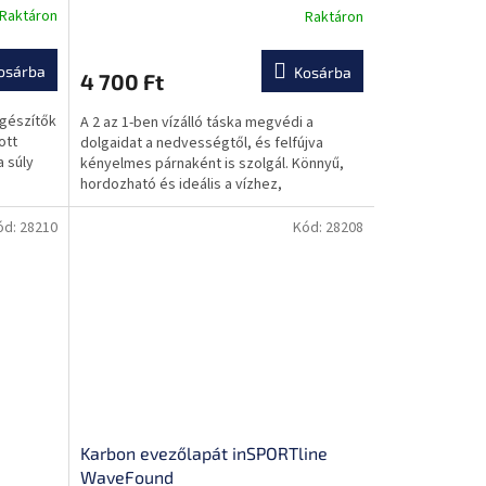
Raktáron
Raktáron
essziós
felfújás
osárba
Kosárba
4 700 Ft
egészítők
A 2 az 1-ben vízálló táska megvédi a
ott
dolgaidat a nedvességtől, és felfújva
a súly
kényelmes párnaként is szolgál. Könnyű,
hordozható és ideális a vízhez,
kempingezéshez és szabadtéri...
ód:
28210
Kód:
28208
Karbon evezőlapát inSPORTline
WaveFound