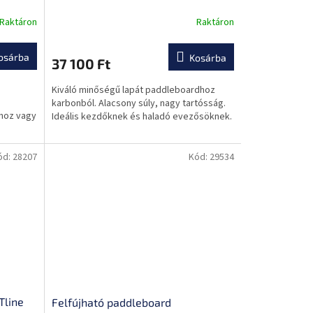
Raktáron
Raktáron
A
termék
átlagos
osárba
Kosárba
37 100 Ft
értékelése
5-
Kiváló minőségű lapát paddleboardhoz
ből
karbonból. Alacsony súly, nagy tartósság.
0,0
khoz vagy
Ideális kezdőknek és haladó evezősöknek.
csillag.
ód:
28207
Kód:
29534
Tline
Felfújható paddleboard