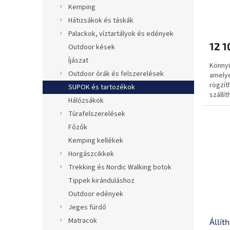
karab
Kemping
habsz
Hátizsákok és táskák
heve
Palackok, víztartályok és edények
12 1
Outdoor kések
Íjászat
Könnyű
Outdoor órák és felszerelések
amelye
rögzít
SUPOK és tartozékok
szállít
Hálózsákok
Túrafelszerelések
Főzők
Kemping kellékek
Horgászcikkek
Trekking és Nordic Walking botok
Tippek kiránduláshoz
Outdoor edények
Jeges fürdő
Matracok
Állít