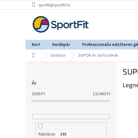
Ugrás
sportfit@sportfit.hu
a
fő
tartalomhoz
Kert
Kerékpár
Professzionális edzőtermi g
Kezdőlap
Outdoor
SUPOK és tartozékok
O
SUP
l
d
Ár
Legn
a
l
1500
Ft
131400
Ft
s
ó
p
a
n
e
Raktáron
103