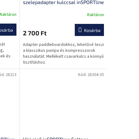
szelepadapter kulccsal inSPORTline
Raktáron
Raktáron
A
termék
átlagos
osárba
Kosárba
2 700 Ft
értékelése
5-
pát
Adapter paddleboardokhoz, lehetővé teszi
ből
ág,
a klasszikus pumpa és kompresszorok
0,0
nek és
használatát. Mellékelt csavarkulcs a könnyű
csillag.
tisztításhoz.
ód:
28213
Kód:
28304-35