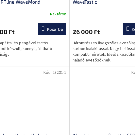
ORTline WaveMond
WaveTastic
Raktáron
k
s
Kosárba
K
00 Ft
26 000 Ft
lése
apáttal és pengével tartós
Háromrészes üvegszálas evezőla
ból készült, könnyű, állítható
karbon kialakítással. Nagy tartóss
úságú.
kompakt méretek. Ideális kezdők
haladó evezősöknek.
Kód:
28201-1
K