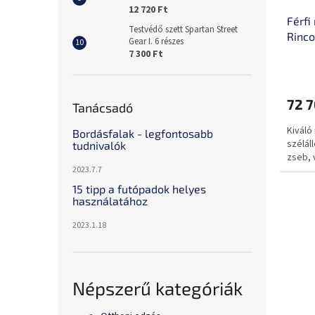
12 720 Ft
Férfi
Testvédő szett Spartan Street
Rinc
Gear I. 6 részes
7 300 Ft
72 7
Tanácsadó
Kiváló
Bordásfalak - legfontosabb
szélál
tudnivalók
zseb, 
2023.7.7
15 tipp a futópadok helyes
használatához
2023.1.18
Népszerű kategóriák