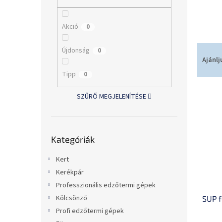
l
Akció
0
T
Újdonság
0
e
Ajánlj
r
Tipp
0
m
T
é
SZŰRŐ MEGJELENÍTÉSE
e
k
r
e
m
k
Kategóriák
é
r
Kategóriák
átugrása
k
e
e
n
Kert
k
d
Kerékpár
l
e
Professzionális edzőtermi gépek
i
z
Kölcsönző
SUP f
s
é
t
s
Profi edzőtermi gépek