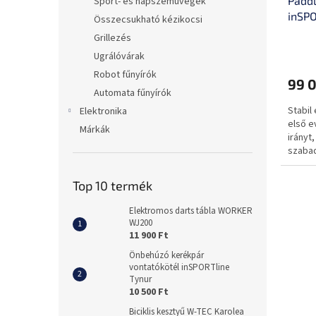
Paddl
Sport- és napszemüvegek
inSPO
Összecsukható kézikocsi
Grillezés
Ugrálóvárak
Robot fűnyírók
99 0
Automata fűnyírók
Stabil
Elektronika
első e
Márkák
irányt
szabad
Top 10 termék
Elektromos darts tábla WORKER
WJ200
11 900 Ft
Önbehúzó kerékpár
vontatókötél inSPORTline
Tynur
10 500 Ft
Biciklis kesztyű W-TEC Karolea