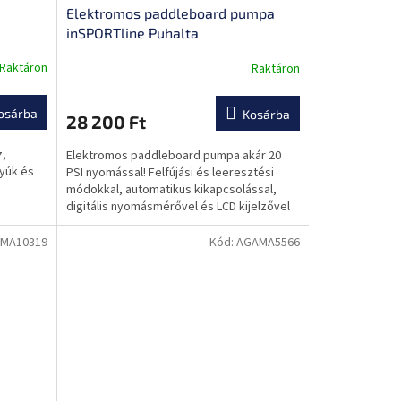
Elektromos paddleboard pumpa
inSPORTline Puhalta
Raktáron
Raktáron
A
termék
átlagos
osárba
Kosárba
28 200 Ft
értékelése
5-
z,
Elektromos paddleboard pumpa akár 20
ből
tyúk és
PSI nyomással! Felfújási és leeresztési
0,0
módokkal, automatikus kikapcsolással,
csillag.
digitális nyomásmérővel és LCD kijelzővel
rendelkezik a könnyű...
MA10319
Kód:
AGAMA5566