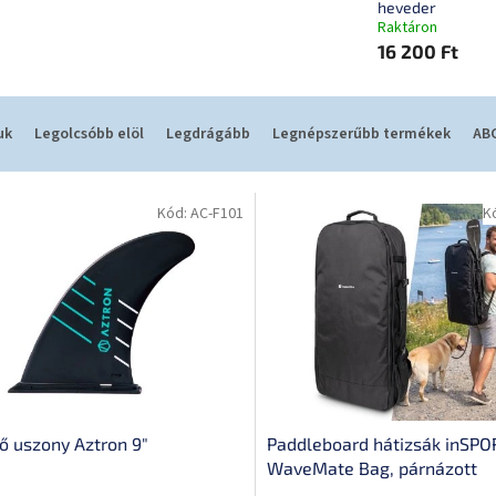
heveder
Raktáron
16 200 Ft
uk
Legolcsóbb elöl
Legdrágább
Legnépszerűbb termékek
ABC
Kód:
AC-F101
K
ő uszony Aztron 9"
Paddleboard hátizsák inSPO
WaveMate Bag, párnázott
vállpántok, strapabíró anyag