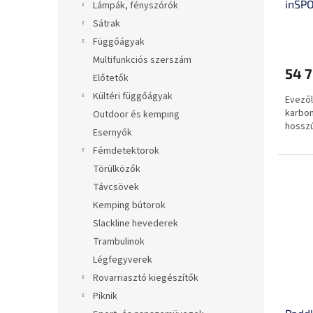
inSP
Lámpák, fényszórók
Sátrak
A
Függőágyak
termé
Multifunkciós szerszám
átlago
54 7
értéke
Előtetők
5-
Kültéri függőágyak
Evezől
ből
karbon
0,0
Outdoor és kemping
hossz
csillag.
Esernyők
Fémdetektorok
Törülközők
Távcsövek
Kemping bútorok
Slackline hevederek
Trambulinok
Légfegyverek
Rovarriasztó kiegészítők
Piknik