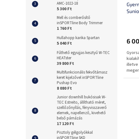
AMC-1022-18
Gyerm
5 300 Ft
Sunio
Mell és comberősítő
inSPORTline Body Trimmer
1 760 Ft
Hullahopp karika Spartan
6 00
5 040 Ft
Gyorsa
Fűthető egyujjas kesztyű W-TEC
HEATster
kialak
39 800 Ft
illetv
megerő
Multifunkcionális fekvőtámasz
keret kijelzővel inSPORTline
Pushap Evo
8 080 Ft
Junior downhill bukósisak W-
TEC Estreito, állítható méret,
szellőzőnyílás, fényvisszaverő
elemek, napellenző, kivehető
belső párnázás
17 120 Ft
Pisztoly gélgolyókkal
inSPORTline SKD