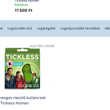
Tickless Human
Raktáron
17 600 Ft
uk
Legolcsóbb elöl
Legdrágább
Legnépszerűbb termékek
ABC
Kód:
PRO-102OR
hangos riasztó kullancsok
 Tickless Human