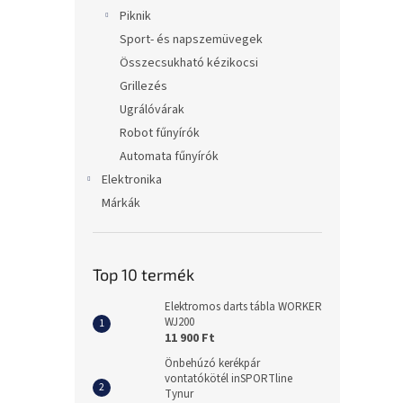
Piknik
Sport- és napszemüvegek
Összecsukható kézikocsi
Grillezés
Ugrálóvárak
Robot fűnyírók
Automata fűnyírók
Elektronika
Márkák
Top 10 termék
Elektromos darts tábla WORKER
WJ200
11 900 Ft
Önbehúzó kerékpár
vontatókötél inSPORTline
Tynur