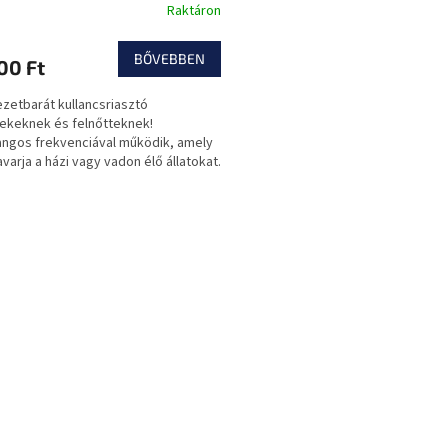
Raktáron
BŐVEBBEN
00 Ft
zetbarát kullancsriasztó
keknek és felnőtteknek!
angos frekvenciával működik, amely
varja a házi vagy vadon élő állatokat.
L
i
s
t
a
i
r
á
n
y
í
t
á