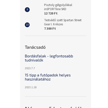
Pisztoly gélgolyókkal
inSPORTline SKD
12 720 Ft
Testvédő szett Spartan Street
Gear I. 6 részes
7 300 Ft
Tanácsadó
Bordásfalak - legfontosabb
tudnivalók
2023.7.7
15 tipp a futópadok helyes
használatához
2023.1.18