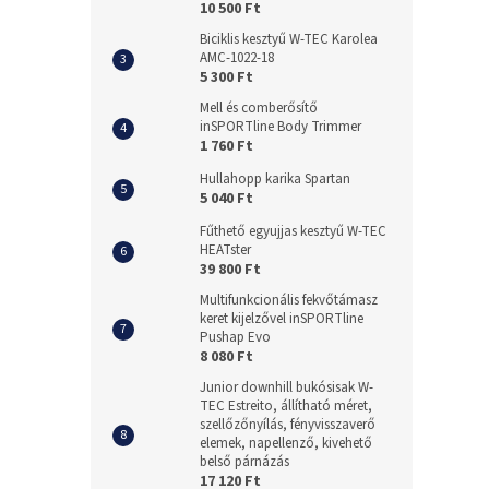
10 500 Ft
Biciklis kesztyű W-TEC Karolea
AMC-1022-18
5 300 Ft
Mell és comberősítő
inSPORTline Body Trimmer
1 760 Ft
Hullahopp karika Spartan
5 040 Ft
Fűthető egyujjas kesztyű W-TEC
HEATster
39 800 Ft
Multifunkcionális fekvőtámasz
keret kijelzővel inSPORTline
Pushap Evo
8 080 Ft
Junior downhill bukósisak W-
TEC Estreito, állítható méret,
szellőzőnyílás, fényvisszaverő
elemek, napellenző, kivehető
belső párnázás
17 120 Ft