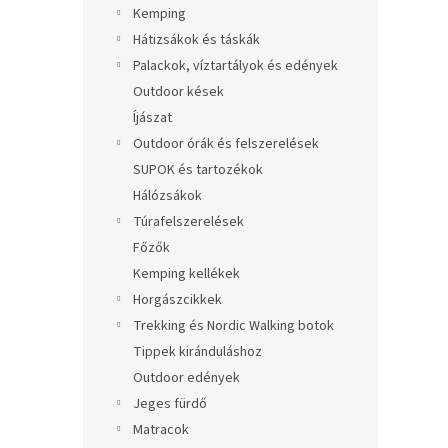
Kemping
Hátizsákok és táskák
Palackok, víztartályok és edények
Outdoor kések
Íjászat
Outdoor órák és felszerelések
SUPOK és tartozékok
Hálózsákok
Túrafelszerelések
Főzők
Kemping kellékek
Horgászcikkek
Trekking és Nordic Walking botok
Tippek kiránduláshoz
Outdoor edények
Jeges fürdő
Matracok