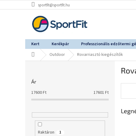
Ugrás
sportfit@sportfit.hu
a
fő
tartalomhoz
Kert
Kerékpár
Professzionális edzőtermi g
Kezdőlap
Outdoor
Rovarriasztó kiegészítők
O
Rova
l
d
Ár
a
l
17600
Ft
17601
Ft
s
ó
Legn
p
a
n
e
Raktáron
1