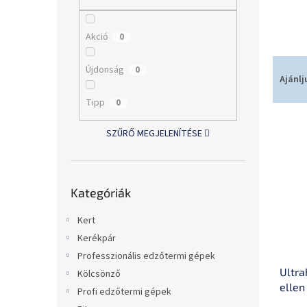
l
Akció
0
T
Újdonság
0
e
Ajánlj
r
Tipp
0
m
T
é
SZŰRŐ MEGJELENÍTÉSE
e
k
r
e
m
k
Kategóriák
é
r
Kategóriák
átugrása
k
e
e
n
Kert
k
d
Kerékpár
l
e
Professzionális edzőtermi gépek
i
z
Ultra
s
é
Kölcsönző
ellen
t
s
Profi edzőtermi gépek
á
e