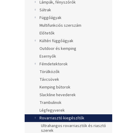
Lámpák, fényszórók
Sátrak
Függőágyak
Multifunkciós szerszám
Előtetők
Kültéri függőágyak
Outdoor és kemping
Esernyők
Fémdetektorok
Törülközők
Távcsövek
Kemping bútorok
Slackline hevederek
Trambulinok
Légfegyverek
Rovarriasztó kiegészítők
Ultrahangos rovarriasztók és riasztó
szerek