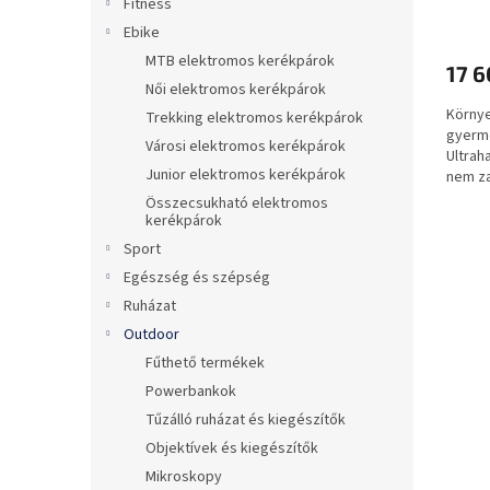
Fitness
j
Ebike
a
MTB elektromos kerékpárok
17 6
Női elektromos kerékpárok
Környe
Trekking elektromos kerékpárok
gyerme
Városi elektromos kerékpárok
Ultrah
Junior elektromos kerékpárok
nem za
Összecsukható elektromos
kerékpárok
Sport
Egészség és szépség
Ruházat
Outdoor
Fűthető termékek
Powerbankok
Tűzálló ruházat és kiegészítők
Objektívek és kiegészítők
Mikroskopy