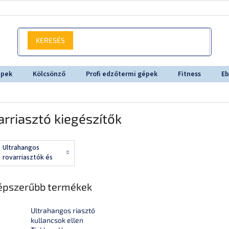
KERESÉS
épek
Kölcsönző
Profi edzőtermi gépek
Fitness
Eb
rriasztó kiegészítők
Ultrahangos
rovarriasztók és
riasztó szerek
épszerűbb termékek
Ultrahangos riasztó
kullancsok ellen