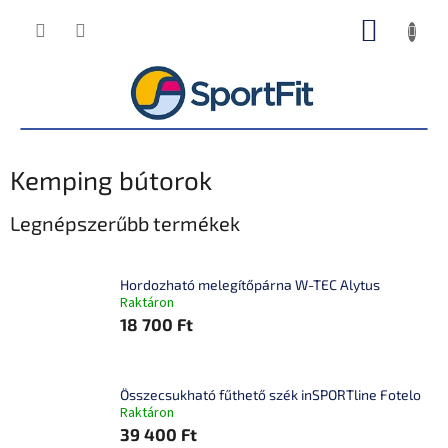
Ugrás
KOSÁR
a
fő
tartalomhoz
Kemping bútorok
Legnépszerűbb termékek
Hordozható melegítőpárna W-TEC Alytus
Raktáron
18 700 Ft
Összecsukható fűthető szék inSPORTline Fotelo
Raktáron
39 400 Ft