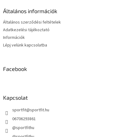
l
r
é
á
Általános információk
c
n
y
Általános szerződési feltételek
í
Adatkezelési tájékoztató
t
Információk
á
s
Lépj velünk kapcsolatba
e
l
e
m
Facebook
e
i
Kapcsolat
sportfit
@
sportfit.hu
06706293861
@sportfithu
@sportfithu