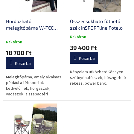
k
é
e
s
k
e
l
Hordozható
Összecsukható fűthető
i
melegítőpárna W-TEC
szék inSPORTline Fotelo
s
Alytus
Raktáron
A
t
Raktáron
termék
39 400 Ft
á
átlagos
18 700 Ft
j
értékelése
Kosárba
a
5-
Kosárba
ből
0,0
Kényelem útközben! Könnyen
Melegítőpárna, amely alkalmas
csillag.
szétnyitható szék, hőszigetelő
például a téli sportok
rekesz, power bank.
kedvelőinek, horgászok,
vadászok, a szabadtéri
tevékenységek
szerelmeseinek vagy nyaralók
számára, kempingezéskor
vagy...