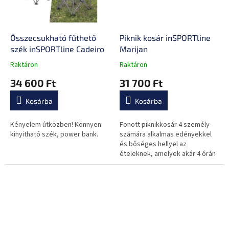
Összecsukható fűthető
Piknik kosár inSPORTline
szék inSPORTline Cadeiro
Marijan
Raktáron
Raktáron
A
A
termék
termék
34 600 Ft
31 700 Ft
átlagos
átlagos
értékelése
értékelése
Kosárba
Kosárba
5-
5-
ből
ből
0,0
0,0
Kényelem útközben! Könnyen
Fonott piknikkosár 4 személy
csillag.
csillag.
kinyitható szék, power bank.
számára alkalmas edényekkel
és bőséges hellyel az
ételeknek, amelyek akár 4 órán
keresztül is hidegen tarthatók.