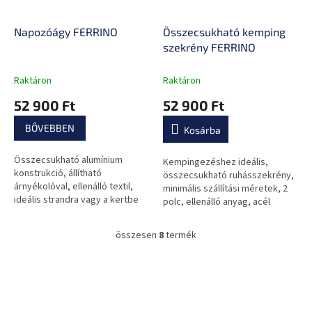
Napozóágy FERRINO
Összecsukható kemping
szekrény FERRINO
Raktáron
Raktáron
52 900 Ft
52 900 Ft
BŐVEBBEN
Kosárba
Összecsukható alumínium
Kempingezéshez ideális,
konstrukció, állítható
összecsukható ruhásszekrény,
árnyékolóval, ellenálló textil,
minimális szállítási méretek, 2
ideális strandra vagy a kertbe
polc, ellenálló anyag, acél
medencéhez.
szerkezet.
összesen
8
termék
L
i
s
L
t
á
a
b
i