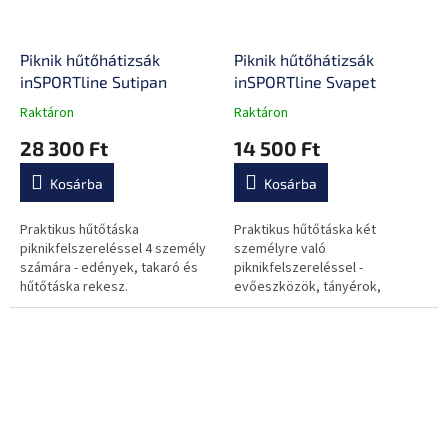
Piknik hűtőhátizsák
Piknik hűtőhátizsák
inSPORTline Sutipan
inSPORTline Svapet
Raktáron
Raktáron
A
A
termék
termék
28 300 Ft
14 500 Ft
átlagos
átlagos
értékelése
értékelése
Kosárba
Kosárba
5-
5-
ből
ből
0,0
0,0
Praktikus hűtőtáska
Praktikus hűtőtáska két
csillag.
csillag.
piknikfelszereléssel 4 személy
személyre való
számára - edények, takaró és
piknikfelszereléssel -
hűtőtáska rekesz.
evőeszközök, tányérok,
poharak, bornyitó és
vágóalátét.