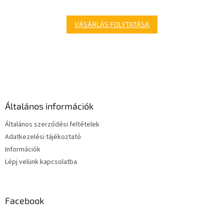
VÁSÁRLÁS FOLYTATÁSA
L
á
b
l
é
Általános információk
c
Általános szerződési feltételek
Adatkezelési tájékoztató
Információk
Lépj velünk kapcsolatba
Facebook