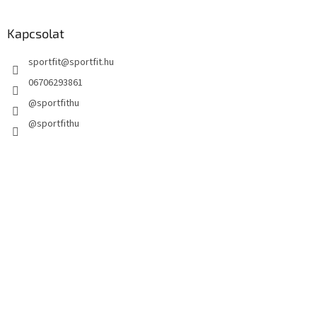
Kapcsolat
sportfit
@
sportfit.hu
06706293861
@sportfithu
@sportfithu