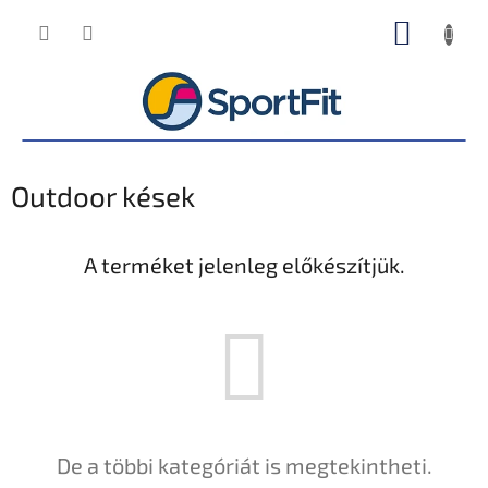
Ugrás
KOSÁR
a
fő
tartalomhoz
Outdoor kések
A terméket jelenleg előkészítjük.
De a többi kategóriát is megtekintheti.