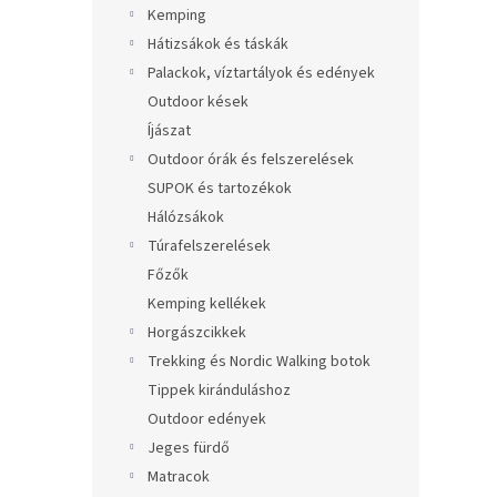
Kemping
Hátizsákok és táskák
Palackok, víztartályok és edények
Outdoor kések
Íjászat
Outdoor órák és felszerelések
SUPOK és tartozékok
Hálózsákok
Túrafelszerelések
Főzők
Kemping kellékek
Horgászcikkek
Trekking és Nordic Walking botok
Tippek kiránduláshoz
Outdoor edények
Jeges fürdő
Matracok