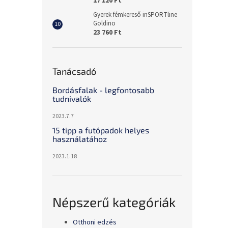
17 120 Ft
Gyerek fémkereső inSPORTline
Goldino
23 760 Ft
Tanácsadó
Bordásfalak - legfontosabb
tudnivalók
2023.7.7
15 tipp a futópadok helyes
használatához
2023.1.18
Népszerű kategóriák
Otthoni edzés