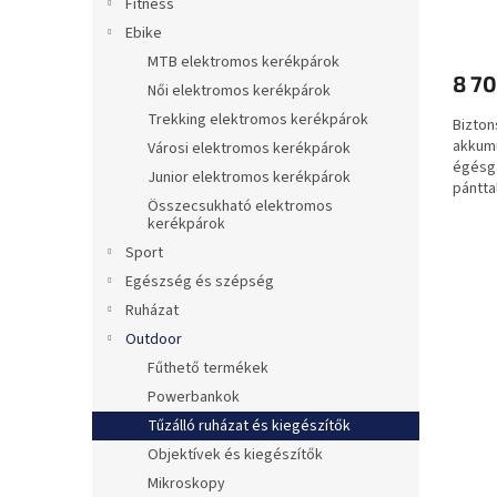
á
e
Fitness
strap
j
Ebike
cipzá
a
MTB elektromos kerékpárok
8 70
Női elektromos kerékpárok
Trekking elektromos kerékpárok
Bizto
akkumu
Városi elektromos kerékpárok
égésgá
Junior elektromos kerékpárok
pántta
Összecsukható elektromos
kiegés
kerékpárok
Sport
Egészség és szépség
Ruházat
Outdoor
Fűthető termékek
Powerbankok
Tűzálló ruházat és kiegészítők
Objektívek és kiegészítők
Mikroskopy