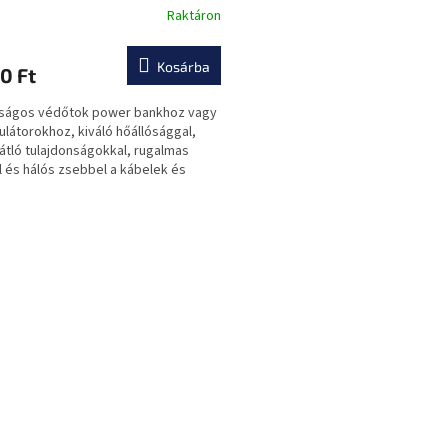
Raktáron
abíró és kiváló minőségű
r, kompakt méretek
Kosárba
0 Ft
nságos védőtok power bankhoz vagy
látorokhoz, kiváló hőállósággal,
tló tulajdonságokkal, rugalmas
l és hálós zsebbel a kábelek és
zítők tárolásához.
L
i
s
t
a
i
r
á
n
y
í
t
á