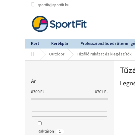
Ugrás
sportfit@sportfit.hu
a
fő
tartalomhoz
Kert
Kerékpár
Professzionális edzőtermi g
Kezdőlap
Outdoor
Tűzálló ruházat és kiegészítők
O
Tűzá
l
d
Ár
Legn
a
l
8700
Ft
8701
Ft
s
ó
p
a
n
e
Raktáron
1