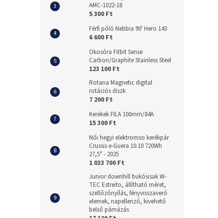
AMC-1022-18
5 300 Ft
Férfi póló Nebbia 90' Hero 143
6 600 Ft
Okosóra Fitbit Sense
Carbon/Graphite Stainless Steel
123 100 Ft
Rotana Magnetic digital
rotációs diszk
7 200 Ft
Kerekek FILA 100mm/84A
15 300 Ft
Női hegyi elektromso kerékpár
Crussis e-Guera 10.10 720Wh
27,5" - 2025
1 033 700 Ft
Junior downhill bukósisak W-
TEC Estreito, állítható méret,
szellőzőnyílás, fényvisszaverő
elemek, napellenző, kivehető
belső párnázás