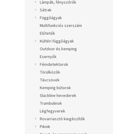
Lámpák, fényszórók
Sátrak
Függőágyak
Multifunkciós szerszám
Előtetők
Kültéri függőágyak
Outdoor és kemping
Esernyők
Fémdetektorok
Törülközők
Távcsövek
Kemping bútorok
Slackline hevederek
Trambulinok
Légfegyverek
Rovarriasztó kiegészítők
Piknik