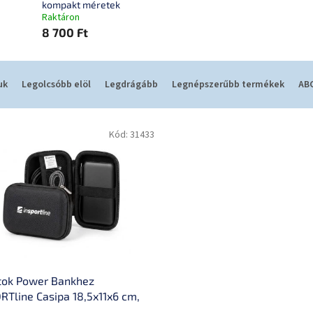
kompakt méretek
Raktáron
8 700 Ft
uk
Legolcsóbb elöl
Legdrágább
Legnépszerűbb termékek
ABC
Kód:
31433
tok Power Bankhez
RTline Casipa 18,5x11x6 cm,
 hőállóság, lassítja az égést,