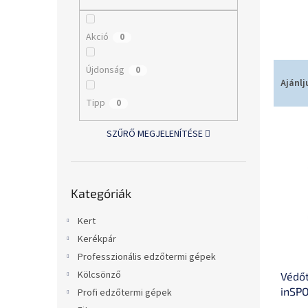
l
Akció
0
T
Újdonság
0
e
Ajánlj
r
Tipp
0
m
T
é
SZŰRŐ MEGJELENÍTÉSE
e
k
r
e
m
k
Kategóriák
é
r
Kategóriák
átugrása
k
e
e
n
Kert
k
d
Kerékpár
l
e
Professzionális edzőtermi gépek
i
z
Kölcsönző
Védő
s
é
inSPO
t
s
Profi edzőtermi gépek
magas