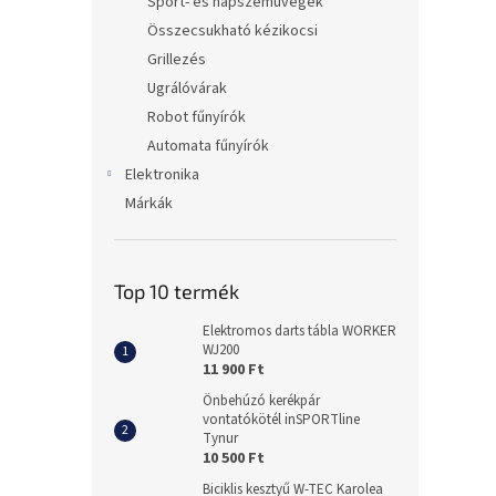
Sport- és napszemüvegek
Összecsukható kézikocsi
Grillezés
Ugrálóvárak
Robot fűnyírók
Automata fűnyírók
Elektronika
Márkák
Top 10 termék
Elektromos darts tábla WORKER
WJ200
11 900 Ft
Önbehúzó kerékpár
vontatókötél inSPORTline
Tynur
10 500 Ft
Biciklis kesztyű W-TEC Karolea