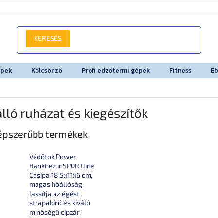
KERESÉS
épek
Kölcsönző
Profi edzőtermi gépek
Fitness
Eb
lló ruházat és kiegészítők
épszerűbb termékek
Védőtok Power
Bankhez inSPORTline
Casipa 18,5x11x6 cm,
magas hőállóság,
lassítja az égést,
strapabíró és kiváló
minőségű cipzár,