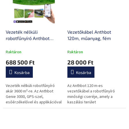
Vezeték nélküli
Vezetőkábel Anthbot
robotfűnyíró Anthbot
120m, műanyag, fém
Genie 3000 (3600 m²),
RTK, 3D vision, 120 perc
Raktáron
Raktáron
töltés, 5Ah, 58dB, Wi-Fi,
688 500 Ft
28 000 Ft
GPS, VSLAN, kamerák,
13kg
Kosárba
Kosárba
Vezeték nélküli robotfűnyíró
Az Anthbot 120 m-es
akár 3600 m²-re. Az Anthbot
vezetőkábel a robotfűnyíró
Genie 3000, GPS-szel,
minőségi cseréje, amely a
esőérzékelővel és applikációval
kaszálási terület
gondoskodik a precíz
meghatározására és a
fűnyírásról – automatikusan,
fűnyírónak a töltőállomáshoz
megbízhatóan.
való vezetésére szolgál.
Ideális...