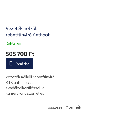
Vezeték nélküli
robotfűnyíró Anthbot
Genie 1000 (2000m²), 12,3
Raktáron
A
kg, vezérlés intelligens
termék
505 700 Ft
alkalmazáson keresztül,
átlagos
automatikus esőérzékelés
értékelése
Kosárba
5-
ből
0,0
Vezeték nélküli robotfűnyíró
csillag.
RTK antennával,
akadályelkerüléssel, AI
kamerarendszerrel és
automatikus térképezéssel
2000 m2-ig.
összesen
7
termék
L
i
s
L
t
á