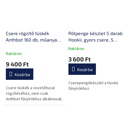
Csere rögzítő tüskék
Pótpenge készlet 5 darab
Anthbot 160 db, műanyag,
Hookii, gyors csere, 5
vezetőhuzal rögzítésére
penge, 5 csavar
Raktáron
A
szolgál
Raktáron
termék
3 600 Ft
átlagos
9 400 Ft
értékelése
Kosárba
5-
Kosárba
ből
0,0
Cserepengékészlet a Hookii
Csere tüskék a vezetőhuzal
csillag.
fűnyírókhoz.
rögzítéséhez, nem csak
Anthbot fűnyírókhoz alkalmasak.