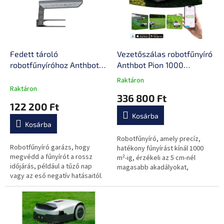
e
é
z
k
é
e
s
k
e
l
Fedett tároló
Vezetőszálas robotfűnyíró
i
robotfűnyíróhoz Anthbot,
Anthbot Pion 1000
s
8 kg, polikarbonát, fém
(1000m²-ig),
Raktáron
A
t
akadályérzékelés, precíz
Raktáron
termék
336 800 Ft
á
térképezés, Bluetooth,
átlagos
122 200 Ft
j
IPX6, 30-70mm, 2500
értékelése
Kosárba
a
5-
mAh,24° (45 %)
Kosárba
ből
0,0
Robotfűnyíró, amely precíz,
Robotfűnyíró garázs, hogy
csillag.
hatékony fűnyírást kínál 1000
megvédd a fűnyírót a rossz
m²-ig, érzékeli az 5 cm-nél
időjárás, például a tűző nap
magasabb akadályokat,
vagy az eső negatív hatásaitól.
automatikusan vágási
magasságot biztosít