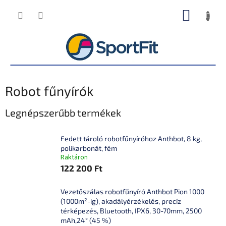
Ugrás
KOSÁR
a
fő
tartalomhoz
Robot fűnyírók
Legnépszerűbb termékek
Fedett tároló robotfűnyíróhoz Anthbot, 8 kg,
polikarbonát, fém
Raktáron
122 200 Ft
Vezetőszálas robotfűnyíró Anthbot Pion 1000
(1000m²-ig), akadályérzékelés, precíz
térképezés, Bluetooth, IPX6, 30-70mm, 2500
mAh,24° (45 %)