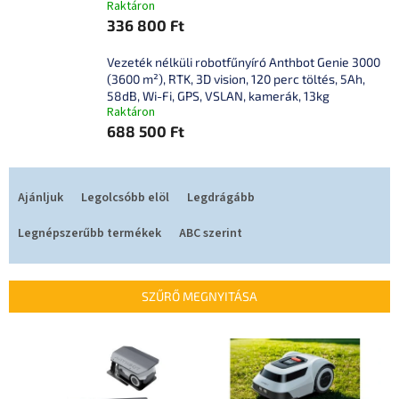
Raktáron
336 800 Ft
Vezeték nélküli robotfűnyíró Anthbot Genie 3000
(3600 m²), RTK, 3D vision, 120 perc töltés, 5Ah,
58dB, Wi-Fi, GPS, VSLAN, kamerák, 13kg
Raktáron
688 500 Ft
T
e
Ajánljuk
Legolcsóbb elöl
Legdrágább
r
m
Legnépszerűbb termékek
ABC szerint
é
k
e
SZŰRŐ MEGNYITÁSA
k
r
T
e
e
n
r
d
m