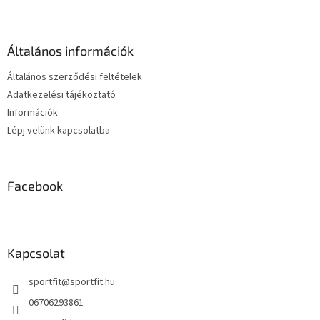
a
b
i
l
r
é
á
Általános információk
c
n
y
Általános szerződési feltételek
í
Adatkezelési tájékoztató
t
Információk
á
s
Lépj velünk kapcsolatba
e
l
e
m
Facebook
e
i
Kapcsolat
sportfit
@
sportfit.hu
06706293861