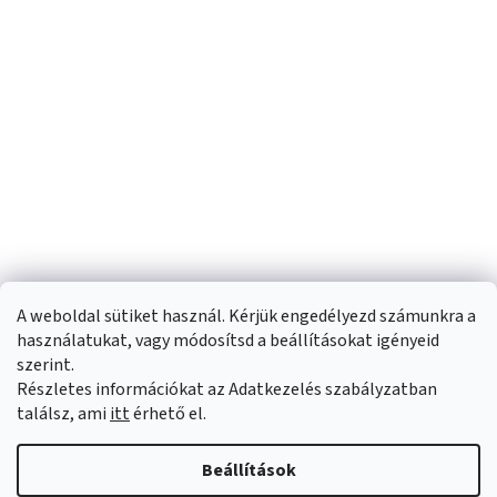
A weboldal sütiket használ. Kérjük engedélyezd számunkra a
használatukat, vagy módosítsd a beállításokat igényeid
szerint.
Részletes információkat az Adatkezelés szabályzatban
Shoptet készítette
találsz, ami
itt
érhető el.
Copyright 2026
Sportfit.hu
. Minden jog fenntartva.
Süti beállítások
Beállítások
szerkesztése