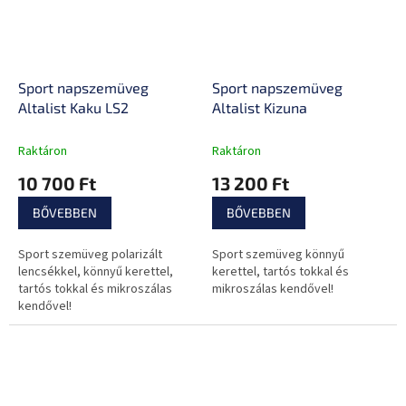
Sport napszemüveg
Sport napszemüveg
Altalist Kaku LS2
Altalist Kizuna
Raktáron
Raktáron
10 700 Ft
13 200 Ft
BŐVEBBEN
BŐVEBBEN
Sport szemüveg polarizált
Sport szemüveg könnyű
lencsékkel, könnyű kerettel,
kerettel, tartós tokkal és
tartós tokkal és mikroszálas
mikroszálas kendővel!
kendővel!