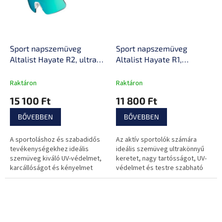
Sport napszemüveg
Sport napszemüveg
Altalist Hayate R2, ultra
Altalist Hayate R1,
könnyű keret, széles
ütésálló, ultra könnyű
látómező, karcolásgátló
keret, széles látómező,
Raktáron
Raktáron
kezelés
karcolásgátló kezelés
15 100 Ft
11 800 Ft
BŐVEBBEN
BŐVEBBEN
A sportoláshoz és szabadidős
Az aktív sportolók számára
tevékenységekhez ideális
ideális szemüveg ultrakönnyű
szemüveg kiváló UV-védelmet,
keretet, nagy tartósságot, UV-
karcállóságot és kényelmet
védelmet és testre szabható
biztosít az ultrakönnyű keretnek
orrnyerget kínál a tökéletes
köszönhetően.
kényelem érdekében.