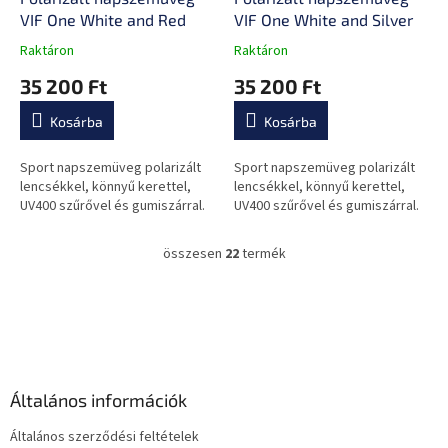
VIF One White and Red
VIF One White and Silver
Raktáron
Raktáron
A
A
termék
termék
35 200 Ft
35 200 Ft
átlagos
átlagos
értékelése
értékelése
Kosárba
Kosárba
5-
5-
ből
ből
0,0
0,0
Sport napszemüveg polarizált
Sport napszemüveg polarizált
csillag.
csillag.
lencsékkel, könnyű kerettel,
lencsékkel, könnyű kerettel,
UV400 szűrővel és gumiszárral.
UV400 szűrővel és gumiszárral.
összesen
22
termék
L
i
s
L
t
á
a
b
i
l
r
é
á
Általános információk
c
n
y
Általános szerződési feltételek