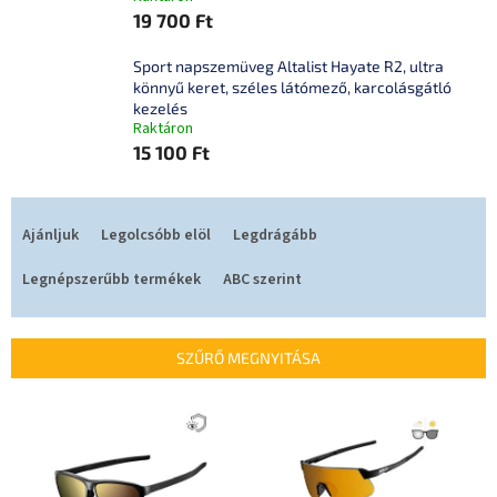
19 700 Ft
Sport napszemüveg Altalist Hayate R2, ultra
könnyű keret, széles látómező, karcolásgátló
kezelés
Raktáron
15 100 Ft
T
e
Ajánljuk
Legolcsóbb elöl
Legdrágább
r
m
Legnépszerűbb termékek
ABC szerint
é
k
e
SZŰRŐ MEGNYITÁSA
k
r
T
e
e
n
r
d
m