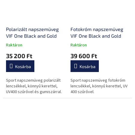
Polarizált napszemüveg
Fotokróm napszemüveg
VIF One Black and Gold
VIF One Black and Gold
Raktáron
Raktáron
A
A
termék
termék
35 200 Ft
39 600 Ft
átlagos
átlagos
értékelése
értékelése
Kosárba
Kosárba
5-
5-
ből
ből
0,0
0,0
Sport napszemüveg polarizált
Sport napszemüveg fotokróm
csillag.
csillag.
lencsékkel, könnyű kerettel,
lencsékkel, könnyű kerettel, UV
UV400 szűrővel és gumiszárral.
400 szűrővel.