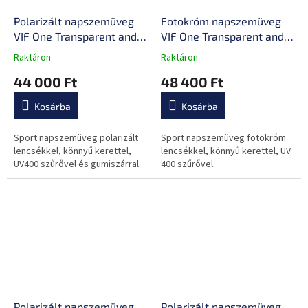
Polarizált napszemüveg
Fotokróm napszemüveg
VIF One Transparent and
VIF One Transparent and
Blue
Blue
Raktáron
Raktáron
A
A
termék
termék
44 000 Ft
48 400 Ft
átlagos
átlagos
értékelése
értékelése
Kosárba
Kosárba
5-
5-
ből
ből
0,0
0,0
Sport napszemüveg polarizált
Sport napszemüveg fotokróm
csillag.
csillag.
lencsékkel, könnyű kerettel,
lencsékkel, könnyű kerettel, UV
UV400 szűrővel és gumiszárral.
400 szűrővel.
Polarizált napszemüveg
Polarizált napszemüveg