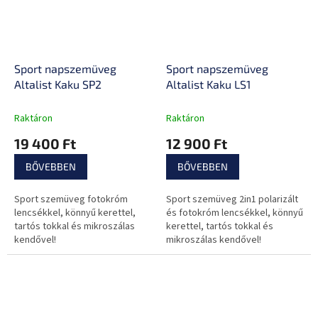
Sport napszemüveg
Sport napszemüveg
Altalist Kaku SP2
Altalist Kaku LS1
Raktáron
Raktáron
19 400 Ft
12 900 Ft
BŐVEBBEN
BŐVEBBEN
Sport szemüveg fotokróm
Sport szemüveg 2in1 polarizált
lencsékkel, könnyű kerettel,
és fotokróm lencsékkel, könnyű
tartós tokkal és mikroszálas
kerettel, tartós tokkal és
kendővel!
mikroszálas kendővel!