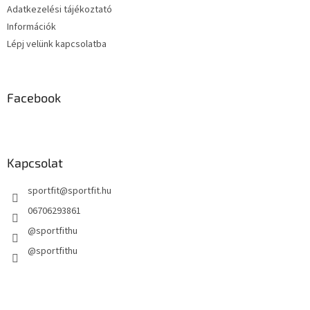
í
Adatkezelési tájékoztató
t
Információk
á
s
Lépj velünk kapcsolatba
e
l
e
m
Facebook
e
i
Kapcsolat
sportfit
@
sportfit.hu
06706293861
@sportfithu
@sportfithu