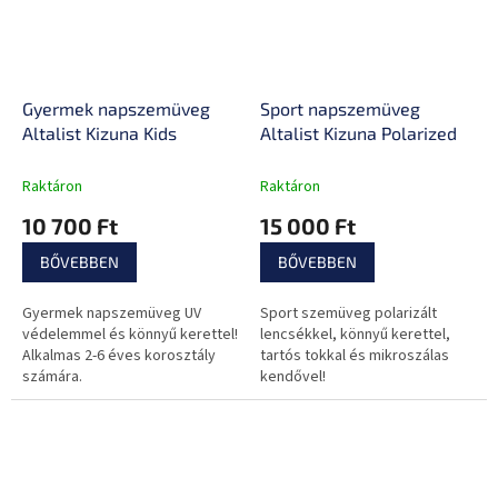
Gyermek napszemüveg
Sport napszemüveg
Altalist Kizuna Kids
Altalist Kizuna Polarized
Raktáron
Raktáron
10 700 Ft
15 000 Ft
BŐVEBBEN
BŐVEBBEN
Gyermek napszemüveg UV
Sport szemüveg polarizált
védelemmel és könnyű kerettel!
lencsékkel, könnyű kerettel,
Alkalmas 2-6 éves korosztály
tartós tokkal és mikroszálas
számára.
kendővel!