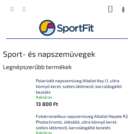
Ugrás
KOSÁR
a
fő
tartalomhoz
Sport- és napszemüvegek
Legnépszerűbb termékek
Polarizált napszemüveg Altalist Kay L1, ultra
könnyű keret, széles látómező, karcolásgátló
kezelés
Raktáron
13 800 Ft
Fotokromatikus napszemüveg Altalist Hayate R2
Photochromic, ütésálló, ultra könnyű keret,
széles látómező, karcolásgátló kezelés
Raktáron