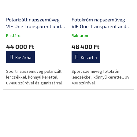
Polarizált napszemüveg
Fotokróm napszemüveg
VIF One Transparent and
VIF One Transparent and
Rose Pink
Rose Pink
Raktáron
Raktáron
A
A
termék
termék
44 000 Ft
48 400 Ft
átlagos
átlagos
értékelése
értékelése
Kosárba
Kosárba
5-
5-
ből
ből
0,0
0,0
Sport napszemüveg polarizált
Sport szemüveg fotokróm
csillag.
csillag.
lencsékkel, könnyű kerettel,
lencsékkel, könnyű kerettel, UV
UV400 szűrővel és gumiszárral.
400 szűrővel.