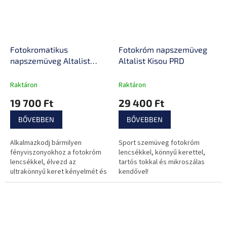
Fotokromatikus
Fotokróm napszemüveg
napszemüveg Altalist
Altalist Kisou PRD
Kisou ATR, ütésálló, ultra
könnyű keret, széles
Raktáron
Raktáron
látómező, karcolásgátló
19 700 Ft
29 400 Ft
kezelés
BŐVEBBEN
BŐVEBBEN
Alkalmazkodj bármilyen
Sport szemüveg fotokróm
fényviszonyokhoz a fotokróm
lencsékkel, könnyű kerettel,
lencsékkel, élvezd az
tartós tokkal és mikroszálas
ultrakönnyű keret kényelmét és
kendővel!
a maximális UV 400 védelmet.
Minden készen áll a kalandokra.