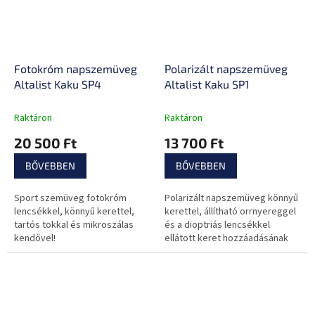
Fotokróm napszemüveg
Polarizált napszemüveg
Altalist Kaku SP4
Altalist Kaku SP1
Raktáron
Raktáron
20 500 Ft
13 700 Ft
BŐVEBBEN
BŐVEBBEN
Sport szemüveg fotokróm
Polarizált napszemüveg könnyű
lencsékkel, könnyű kerettel,
kerettel, állítható orrnyereggel
tartós tokkal és mikroszálas
és a dioptriás lencsékkel
kendővel!
ellátott keret hozzáadásának
lehetőségével!