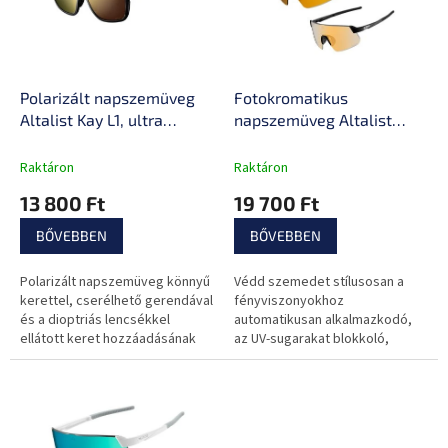
e
é
z
k
é
e
s
k
e
l
Polarizált napszemüveg
Fotokromatikus
i
Altalist Kay L1, ultra
napszemüveg Altalist
s
könnyű keret, széles
Hayate R2 Photochromic,
t
látómező, karcolásgátló
ütésálló, ultra könnyű
Raktáron
Raktáron
á
kezelés
keret, széles látómező,
13 800 Ft
19 700 Ft
j
karcolásgátló kezelés
a
BŐVEBBEN
BŐVEBBEN
Polarizált napszemüveg könnyű
Védd szemedet stílusosan a
kerettel, cserélhető gerendával
fényviszonyokhoz
és a dioptriás lencsékkel
automatikusan alkalmazkodó,
ellátott keret hozzáadásának
az UV-sugarakat blokkoló,
lehetőségével!
rendkívül könnyű és tartós
szemüveggel.