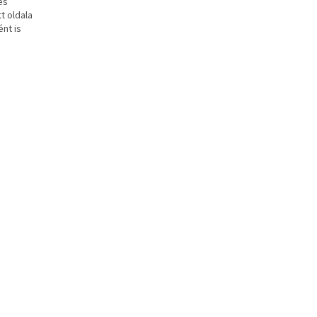
es
t oldala
nt is