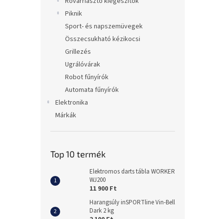
Rovarriasztó kiegészítők
Piknik
Sport- és napszemüvegek
Összecsukható kézikocsi
Grillezés
Ugrálóvárak
Robot fűnyírók
Automata fűnyírók
Elektronika
Márkák
Top 10 termék
Elektromos darts tábla WORKER
WJ200
11 900 Ft
Harangsúly inSPORTline Vin-Bell
Dark 2 kg