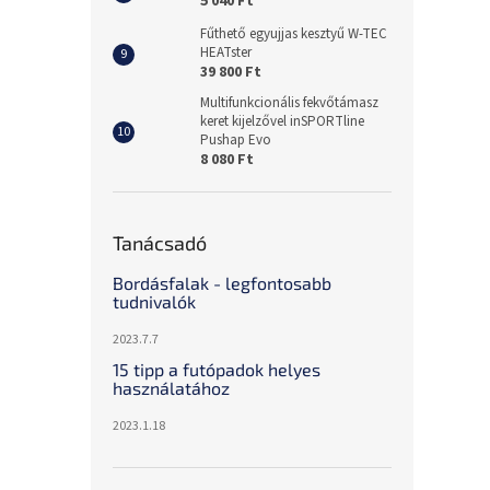
5 040 Ft
Fűthető egyujjas kesztyű W-TEC
HEATster
39 800 Ft
Multifunkcionális fekvőtámasz
keret kijelzővel inSPORTline
Pushap Evo
8 080 Ft
Tanácsadó
Bordásfalak - legfontosabb
tudnivalók
2023.7.7
15 tipp a futópadok helyes
használatához
2023.1.18