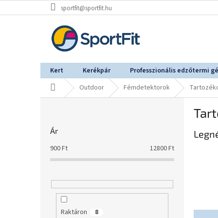
Ugrás
sportfit@sportfit.hu
a
fő
tartalomhoz
Kert
Kerékpár
Professzionális edzőtermi g
Kezdőlap
Outdoor
Fémdetektorok
Tartozék
O
Tar
l
d
Ár
Legn
a
l
900
Ft
12800
Ft
s
ó
p
a
n
e
Raktáron
8
T