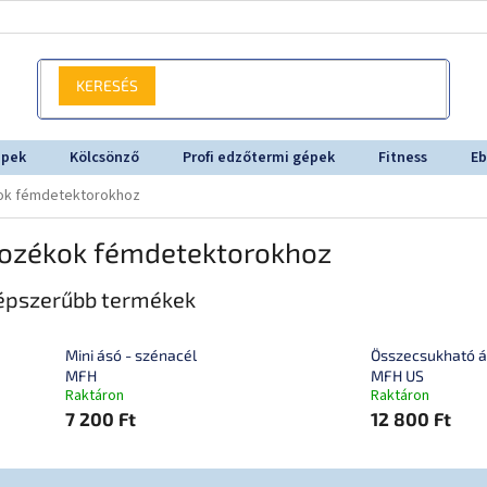
KERESÉS
épek
Kölcsönző
Profi edzőtermi gépek
Fitness
Eb
ok fémdetektorokhoz
tozékok fémdetektorokhoz
épszerűbb termékek
Mini ásó - szénacél
Összecsukható 
MFH
MFH US
Raktáron
Raktáron
7 200 Ft
12 800 Ft