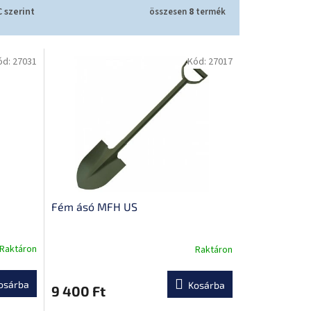
 szerint
összesen
8
termék
ód:
27031
Kód:
27017
Fém ásó MFH US
Raktáron
Raktáron
osárba
Kosárba
9 400 Ft