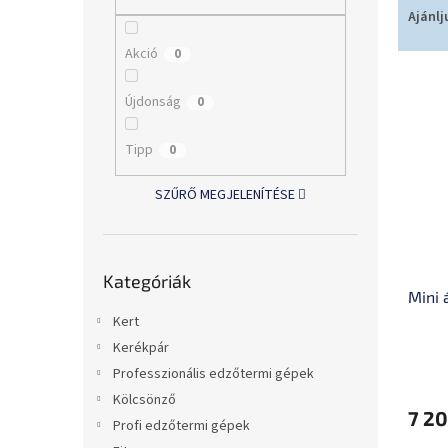
l
e
Ajánlj
r
Akció
0
m
T
é
e
k
Újdonság
0
r
e
m
k
Tipp
0
é
r
k
e
SZŰRŐ MEGJELENÍTÉSE
e
n
k
d
l
e
Kategóriák
i
z
Kategóriák
átugrása
Mini 
s
é
t
s
Kert
á
e
Kerékpár
A
j
Professzionális edzőtermi gépek
termé
a
átlago
Kölcsönző
7 20
értéke
Profi edzőtermi gépek
5-