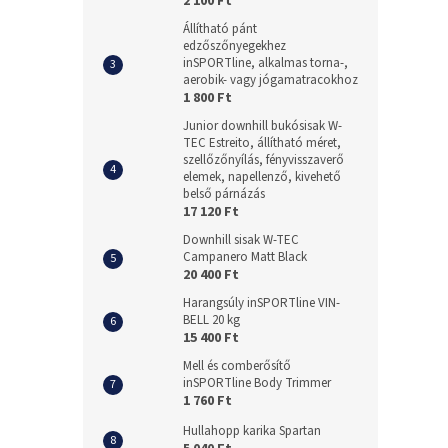
2 100 Ft
Állítható pánt
edzőszőnyegekhez
inSPORTline, alkalmas torna-,
aerobik- vagy jógamatracokhoz
1 800 Ft
Junior downhill bukósisak W-
TEC Estreito, állítható méret,
szellőzőnyílás, fényvisszaverő
elemek, napellenző, kivehető
belső párnázás
17 120 Ft
Downhill sisak W-TEC
Campanero Matt Black
20 400 Ft
Harangsúly inSPORTline VIN-
BELL 20 kg
15 400 Ft
Mell és comberősítő
inSPORTline Body Trimmer
1 760 Ft
Hullahopp karika Spartan