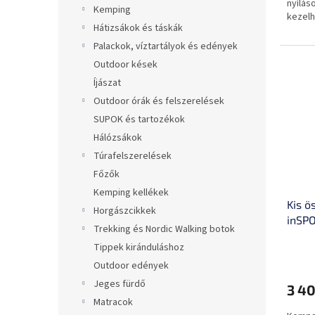
nyílás
0,0
Kemping
kezel
csillag.
Hátizsákok és táskák
Palackok, víztartályok és edények
Outdoor kések
Íjászat
Outdoor órák és felszerelések
SUPOK és tartozékok
Hálózsákok
Túrafelszerelések
Főzők
Kemping kellékek
Kis ö
Horgászcikkek
inSPO
Trekking és Nordic Walking botok
Tippek kiránduláshoz
A
termé
Outdoor edények
átlago
Jeges fürdő
3 40
értéke
Matracok
5-