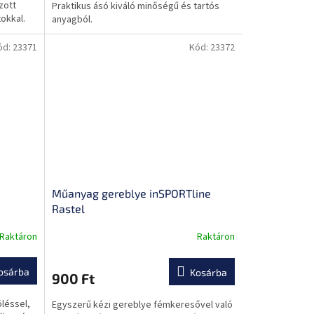
zott
Praktikus ásó kiváló minőségű és tartós
tokkal.
anyagból.
ód:
23371
Kód:
23372
Műanyag gereblye inSPORTline
Rastel
Raktáron
Raktáron
A
termék
átlagos
osárba
Kosárba
900 Ft
értékelése
5-
léssel,
Egyszerű kézi gereblye fémkeresővel való
ből