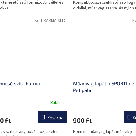
t méretű ásó formázott nyéllel és
Kompakt összecsukható ásó foga
tokkal.
oldallal, műanyag szárral és nylon 
Kód:
KARMA-SITO
K
ymosó szita Karma
Műanyag lapát inSPORTline
Petipala
Raktáron
A
k
termék
s
átlagos
Kosárba
K
0 Ft
900 Ft
lése
értékelése
5-
kus szita aranymosáshoz, széles
Könnyű, műanyag lapát mérték jelö
ből