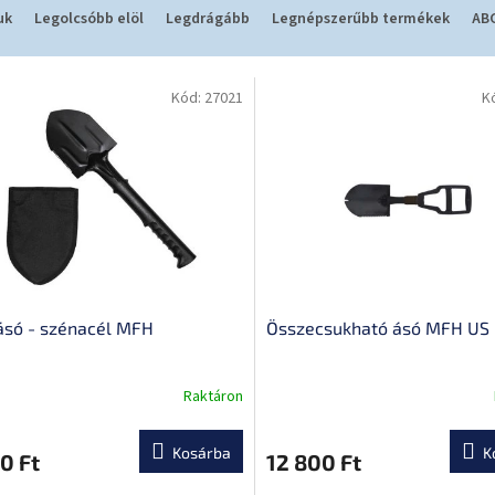
uk
Legolcsóbb elöl
Legdrágább
Legnépszerűbb termékek
ABC
Kód:
27021
K
ásó - szénacél MFH
Összecsukható ásó MFH US
Raktáron
k
s
Kosárba
K
0 Ft
12 800 Ft
lése