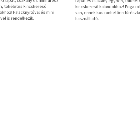
t lapát, csákány és minifűrész
Lapát és csákány egyben, tökélet
ből
, tökéletes kincskereső
kincskereső kalandokhoz! Fogazot
0,0
okhoz! Palacknyitóval és mini
van, ennek köszönhetően fűrészké
csillag.
űvel is rendelkezik.
használható.
L
i
s
t
a
i
r
á
n
y
í
t
á
s
e
l
e
m