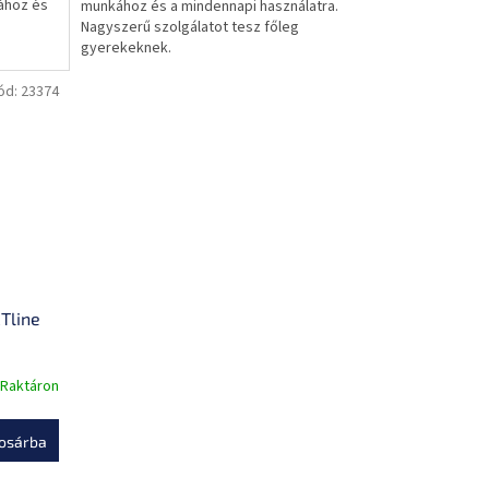
ához és
munkához és a mindennapi használatra.
0,0
Nagyszerű szolgálatot tesz főleg
csillag.
gyerekeknek.
ód:
23374
Tline
Raktáron
osárba