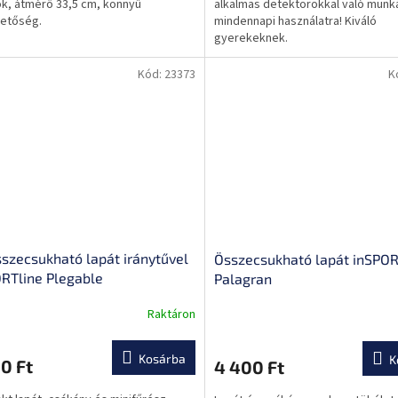
ok, átmérő 33,5 cm, könnyű
alkalmas detektorokkal való munk
0,0
hetőség.
mindennapi használatra! Kiváló
csillag.
gyerekeknek.
Kód:
23373
K
sszecsukható lapát iránytűvel
Összecsukható lapát inSPOR
RTline Plegable
Palagran
Raktáron
A
k
termék
s
átlagos
Kosárba
K
0 Ft
4 400 Ft
lése
értékelése
5-