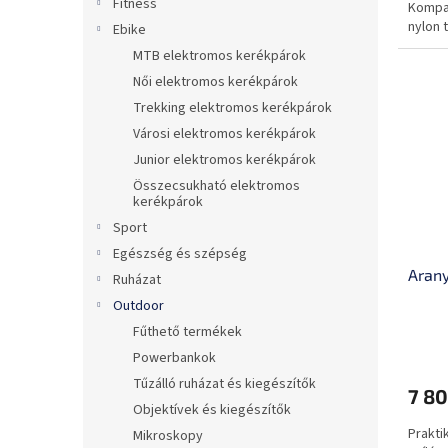
Fitness
Kompak
ből
nylon 
0,0
Ebike
csillag.
MTB elektromos kerékpárok
Női elektromos kerékpárok
Trekking elektromos kerékpárok
Városi elektromos kerékpárok
Junior elektromos kerékpárok
Összecsukható elektromos
kerékpárok
Sport
Egészség és szépség
Aran
Ruházat
Outdoor
Fűthető termékek
A
Powerbankok
termé
átlago
Tűzálló ruházat és kiegészítők
7 80
értéke
Objektívek és kiegészítők
5-
Prakti
ből
Mikroskopy