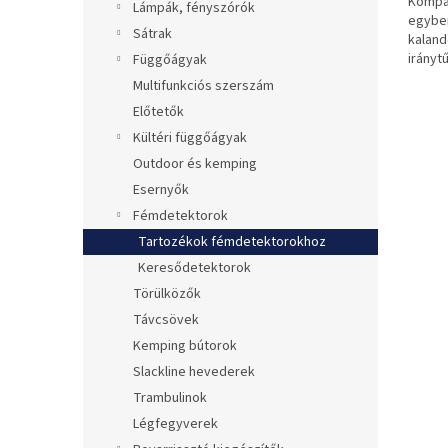
Kompak
ből
Lámpák, fényszórók
egyben
0,0
Sátrak
kaland
csillag.
irányt
Függőágyak
Multifunkciós szerszám
Előtetők
Kültéri függőágyak
Outdoor és kemping
Esernyők
Fémdetektorok
Tartozékok fémdetektorokhoz
Keresődetektorok
Törülközők
Távcsövek
Kemping bútorok
Slackline hevederek
Trambulinok
Légfegyverek