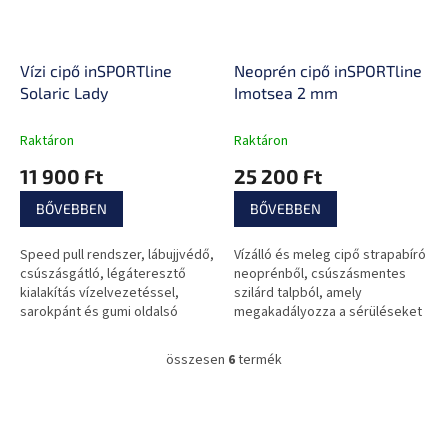
Vízi cipő inSPORTline
Neoprén cipő inSPORTline
Solaric Lady
Imotsea 2 mm
Raktáron
Raktáron
11 900 Ft
25 200 Ft
BŐVEBBEN
BŐVEBBEN
Speed pull rendszer, lábujjvédő,
Vízálló és meleg cipő strapabíró
csúszásgátló, légáteresztő
neoprénből, csúszásmentes
kialakítás vízelvezetéssel,
szilárd talpból, amely
sarokpánt és gumi oldalsó
megakadályozza a sérüléseket
megerősítés.
éles tárgyakra való rálépéskor.
összesen
6
termék
L
i
s
L
t
á
a