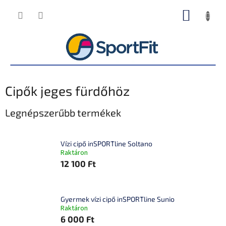
Ugrás
KOSÁR
a
fő
tartalomhoz
Cipők jeges fürdőhöz
Legnépszerűbb termékek
Vízi cipő inSPORTline Soltano
Raktáron
12 100 Ft
Gyermek vízi cipő inSPORTline Sunio
Raktáron
6 000 Ft