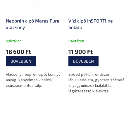
Neoprén cipő Mares Pure
Vízi cipő inSPORTline
alacsony
Solaric
Raktáron
Raktáron
18 600 Ft
11 900 Ft
BŐVEBBEN
BŐVEBBEN
Alacsony neoprén cipő, könnyű
Speed pull-on rendszer,
anyag, kényelmes viselés,
lábujjvédelem, gyorsan száradó
csúszásmentes talp.
anyag, uniszex kialakítás,
légáteresztő kialakítás
vízelvezetéssel, sarokpánt és
gumi oldalsó megerősítés.