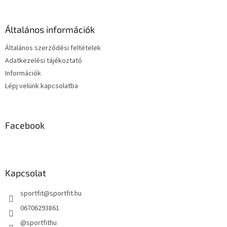
b
i
l
r
é
á
Általános információk
c
n
y
Általános szerződési feltételek
í
Adatkezelési tájékoztató
t
Információk
á
s
Lépj velünk kapcsolatba
e
l
e
m
Facebook
e
i
Kapcsolat
sportfit
@
sportfit.hu
06706293861
@sportfithu