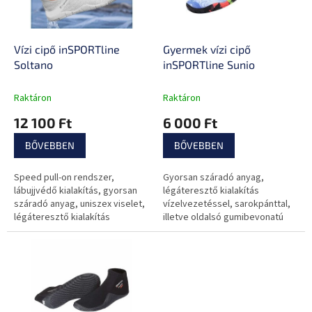
k
é
e
s
k
e
l
Vízi cipő inSPORTline
Gyermek vízi cipő
i
Soltano
inSPORTline Sunio
s
t
Raktáron
Raktáron
á
12 100 Ft
6 000 Ft
j
a
BŐVEBBEN
BŐVEBBEN
Speed pull-on rendszer,
Gyorsan száradó anyag,
lábujjvédő kialakítás, gyorsan
légáteresztő kialakítás
száradó anyag, uniszex viselet,
vízelvezetéssel, sarokpánttal,
légáteresztő kialakítás
illetve oldalsó gumibevonatú
vízelvezetéssel, illetve
megerősítéssel.
sarokpánt a biztos fogásért.