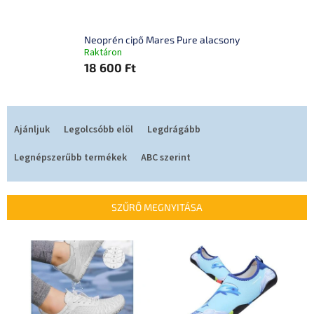
Neoprén cipő Mares Pure alacsony
Raktáron
18 600 Ft
T
e
Ajánljuk
Legolcsóbb elöl
Legdrágább
r
m
Legnépszerűbb termékek
ABC szerint
é
k
e
SZŰRŐ MEGNYITÁSA
k
r
T
e
e
n
r
d
m
e
é
z