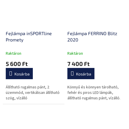
Fejlámpa inSPORTline
Fejlámpa FERRINO Blitz
Promety
2020
Raktáron
Raktáron
5 600 Ft
7 400 Ft
Kosárba
Kosárba
Állítható rugalmas pánt, 2
Könnyű és könnyen tárolható,
üzemmód, vertikálisan állítható
fehér és piros LED lámpák,
szög, vízálló
állítható rugalmas pánt, vízálló.