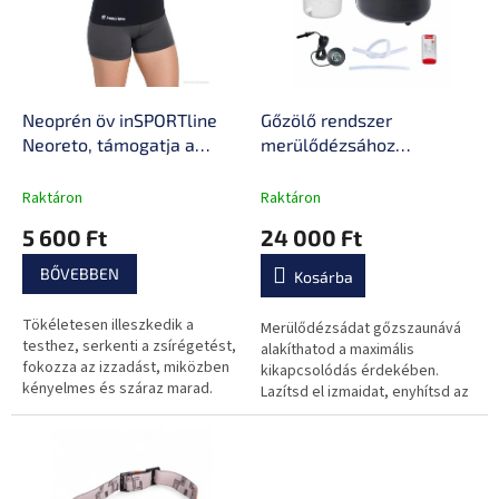
e
é
z
k
é
e
s
k
e
l
Neoprén öv inSPORTline
Gőzölő rendszer
i
Neoreto, támogatja a
merülődézsához
s
zsírégetést, rendkívül
inSPORTline FrostPeace, 9
t
rugalmas, feszesíti a
gőzintenzitás fokozat, 30
Raktáron
Raktáron
á
hasat és a csípőt
perc üzemidő, aromás
5 600 Ft
24 000 Ft
j
olajok használatának
a
lehetősége
BŐVEBBEN
Kosárba
Tökéletesen illeszkedik a
Merülődézsádat gőzszaunává
testhez, serkenti a zsírégetést,
alakíthatod a maximális
fokozza az izzadást, miközben
kikapcsolódás érdekében.
kényelmes és száraz marad.
Lazítsd el izmaidat, enyhítsd az
Ideális hatékony edzéshez, de
ízületi fájdalmakat és élvezd az
edzés kiegészítőjeként is.
aromás olajokat a gőz állítható...