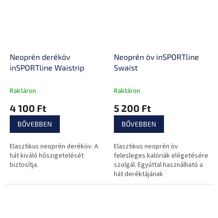
Neoprén deréköv
Neoprén öv inSPORTline
inSPORTline Waistrip
Swaist
Raktáron
Raktáron
4 100 Ft
5 200 Ft
BŐVEBBEN
BŐVEBBEN
Elasztikus neoprén deréköv. A
Elasztikus neoprén öv
hát kiváló hőszigetelését
felesleges kalóriák elégetésére
biztosítja.
szolgál. Egyúttal használható a
hát deréktájának
hőszigetelésére is.