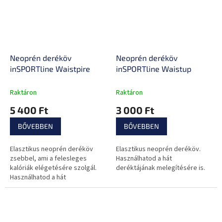
Neoprén deréköv
Neoprén deréköv
inSPORTline Waistpire
inSPORTline Waistup
Raktáron
Raktáron
5 400 Ft
3 000 Ft
BŐVEBBEN
BŐVEBBEN
Elasztikus neoprén deréköv
Elasztikus neoprén deréköv.
zsebbel, ami a felesleges
Használhatod a hát
kalóriák elégetésére szolgál.
deréktájának melegítésére is.
Használhatod a hát
deréktájának melegítésére is.