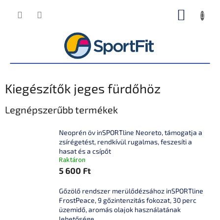
Ugrás
KOSÁR
a
fő
tartalomhoz
Kiegészítők jeges fürdőhöz
Legnépszerűbb termékek
Neoprén öv inSPORTline Neoreto, támogatja a
zsírégetést, rendkívül rugalmas, feszesíti a
hasat és a csípőt
Raktáron
5 600 Ft
Gőzölő rendszer merülődézsához inSPORTline
FrostPeace, 9 gőzintenzitás fokozat, 30 perc
üzemidő, aromás olajok használatának
lehetősége