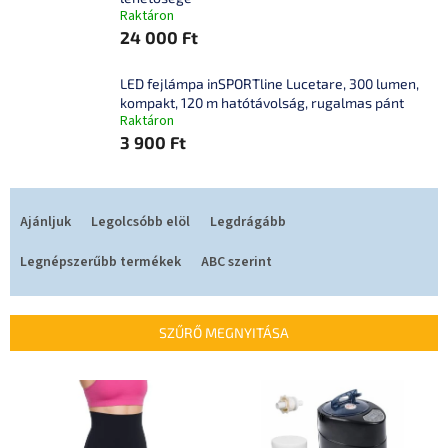
Raktáron
24 000 Ft
LED fejlámpa inSPORTline Lucetare, 300 lumen,
kompakt, 120 m hatótávolság, rugalmas pánt
Raktáron
3 900 Ft
T
e
Ajánljuk
Legolcsóbb elöl
Legdrágább
r
m
Legnépszerűbb termékek
ABC szerint
é
k
e
SZŰRŐ MEGNYITÁSA
k
r
T
e
e
n
r
d
m