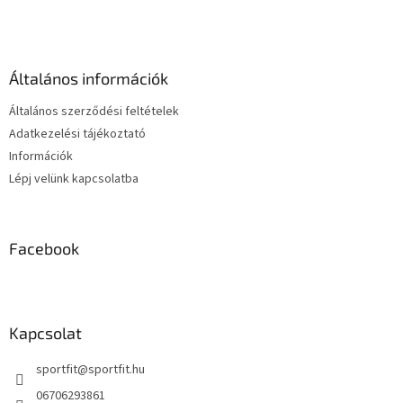
t
á
a
b
i
l
r
é
á
Általános információk
c
n
y
Általános szerződési feltételek
í
Adatkezelési tájékoztató
t
Információk
á
s
Lépj velünk kapcsolatba
e
l
e
m
Facebook
e
i
Kapcsolat
sportfit
@
sportfit.hu
06706293861