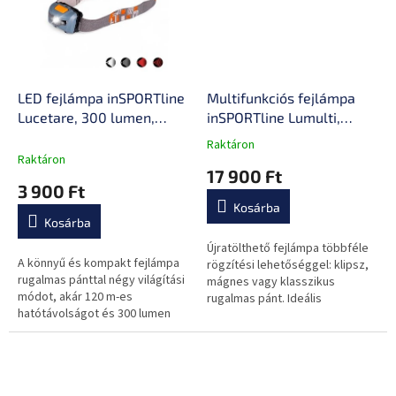
LED fejlámpa inSPORTline
Multifunkciós fejlámpa
Lucetare, 300 lumen,
inSPORTline Lumulti,
kompakt, 120 m
mágneses, klipsz,
Raktáron
A
hatótávolság, rugalmas
rugalmas pánt, 1000
Raktáron
termék
17 900 Ft
pánt
lumen, USB-C
átlagos
3 900 Ft
értékelése
Kosárba
5-
Kosárba
ből
0,0
Újratölthető fejlámpa többféle
A könnyű és kompakt fejlámpa
csillag.
rögzítési lehetőséggel: klipsz,
rugalmas pánttal négy világítási
mágnes vagy klasszikus
módot, akár 120 m-es
rugalmas pánt. Ideális
hatótávolságot és 300 lumen
túrázáshoz, futáshoz vagy
fényerőt kínál. Három AAA
munkához rossz látási
elemmel működik, súlya
viszonyok között.
mindössze 47 g.