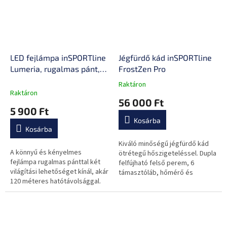
LED fejlámpa inSPORTline
Jégfürdő kád inSPORTline
Lumeria, rugalmas pánt,
FrostZen Pro
kompakt, USB-C, 300
Raktáron
A
lumen
Raktáron
termék
56 000 Ft
átlagos
5 900 Ft
értékelése
Kosárba
5-
Kosárba
ből
0,0
Kiváló minőségű jégfürdő kád
A könnyű és kényelmes
csillag.
ötrétegű hőszigeteléssel. Dupla
fejlámpa rugalmas pánttal két
felfújható felső perem, 6
világítási lehetőséget kínál, akár
támasztóláb, hőmérő és
120 méteres hatótávolsággal.
praktikus szállítótáska.
USB-C töltéssel, mindössze 86
grammos tömeggel.