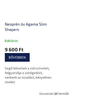
Neoprén öv Agama Slim
Shapers
Raktáron
9 600 Ft
BŐVEBBEN
Segít lebontani a zsírszövetet,
felgyorsítja a zsírégetést,
serkenti az izzadást, kényelmes
viselet.
összesen
13
termék
L
i
s
L