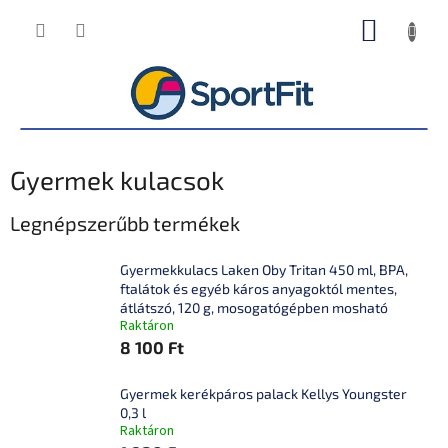
Ugrás
KOSÁR
a
fő
tartalomhoz
Gyermek kulacsok
Legnépszerűbb termékek
Gyermekkulacs Laken Oby Tritan 450 ml, BPA,
ftalátok és egyéb káros anyagoktól mentes,
átlátszó, 120 g, mosogatógépben mosható
Raktáron
8 100 Ft
Gyermek kerékpáros palack Kellys Youngster
0,3 l
Raktáron