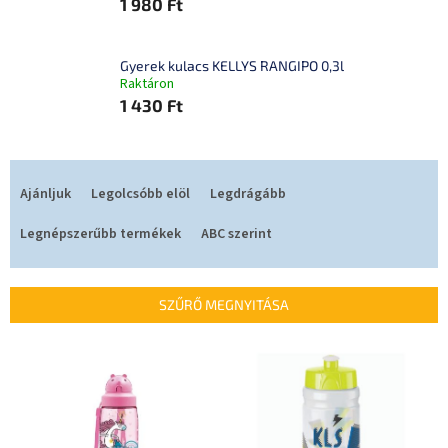
1 980 Ft
Gyerek kulacs KELLYS RANGIPO 0,3l
Raktáron
1 430 Ft
T
e
Ajánljuk
Legolcsóbb elöl
Legdrágább
r
m
Legnépszerűbb termékek
ABC szerint
é
k
e
SZŰRŐ MEGNYITÁSA
k
r
T
e
e
n
r
d
m
e
é