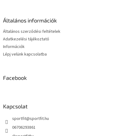
a
b
i
l
r
é
á
Általános információk
c
n
y
Általános szerződési feltételek
í
Adatkezelési tájékoztató
t
Információk
á
s
Lépj velünk kapcsolatba
e
l
e
m
Facebook
e
i
Kapcsolat
sportfit
@
sportfit.hu
06706293861