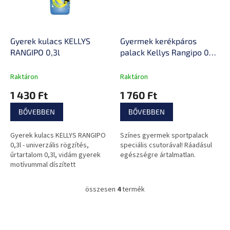
Gyerek kulacs KELLYS
Gyermek kerékpáros
RANGIPO 0,3l
palack Kellys Rangipo 022
0,35 l
Raktáron
Raktáron
1 430 Ft
1 760 Ft
BŐVEBBEN
BŐVEBBEN
Gyerek kulacs KELLYS RANGIPO
Színes gyermek sportpalack
0,3l - univerzális rögzítés,
speciális csutorával! Ráadásul
űrtartalom 0,3l, vidám gyerek
egészségre ártalmatlan.
motívummal díszített
összesen
4
termék
L
i
s
L
t
á