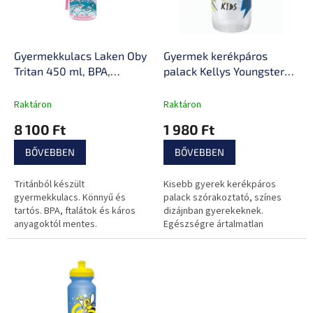
z
k
é
e
s
k
e
l
Gyermekkulacs Laken Oby
Gyermek kerékpáros
i
Tritan 450 ml, BPA,
palack Kellys Youngster
s
ftalátok és egyéb káros
0,3 l
t
anyagoktól mentes,
Raktáron
Raktáron
á
átlátszó, 120 g,
8 100 Ft
1 980 Ft
j
mosogatógépben
a
mosható
BŐVEBBEN
BŐVEBBEN
Tritánból készült
Kisebb gyerek kerékpáros
gyermekkulacs. Könnyű és
palack szórakoztató, színes
tartós. BPA, ftalátok és káros
dizájnban gyerekeknek.
anyagoktól mentes.
Egészségre ártalmatlan
anyagokból készült, és könnyű
belőle inni.