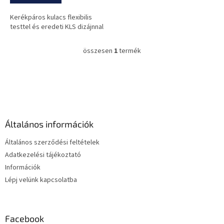
Kerékpáros kulacs flexibilis
testtel és eredeti KLS dizájnnal
összesen
1
termék
L
i
s
L
t
á
a
b
i
l
r
é
á
Általános információk
c
n
y
Általános szerződési feltételek
í
Adatkezelési tájékoztató
t
Információk
á
s
Lépj velünk kapcsolatba
e
l
e
m
Facebook