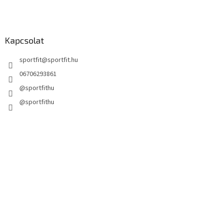
e
i
Kapcsolat
sportfit
@
sportfit.hu
06706293861
@sportfithu
@sportfithu