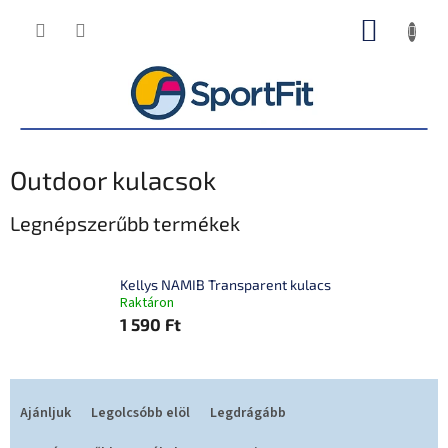
Ugrás
KOSÁR
a
fő
tartalomhoz
Outdoor kulacsok
Legnépszerűbb termékek
Kellys NAMIB Transparent kulacs
Raktáron
1 590 Ft
T
e
Ajánljuk
Legolcsóbb elöl
Legdrágább
r