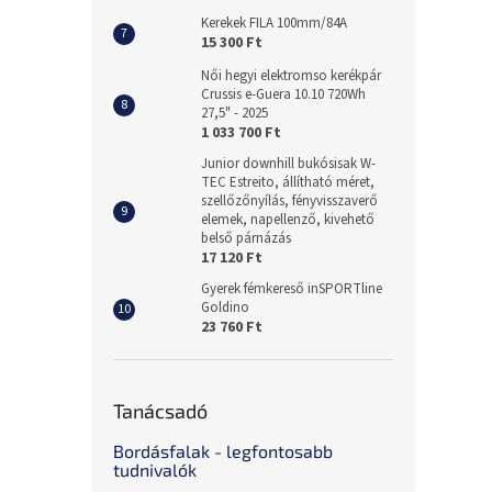
Kerekek FILA 100mm/84A
15 300 Ft
Női hegyi elektromso kerékpár
Crussis e-Guera 10.10 720Wh
27,5" - 2025
1 033 700 Ft
Junior downhill bukósisak W-
TEC Estreito, állítható méret,
szellőzőnyílás, fényvisszaverő
elemek, napellenző, kivehető
belső párnázás
17 120 Ft
Gyerek fémkereső inSPORTline
Goldino
23 760 Ft
Tanácsadó
Bordásfalak - legfontosabb
tudnivalók