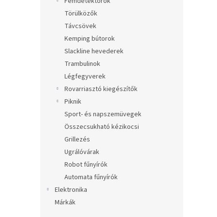
Fémdetektorok
Törülközők
Távcsövek
Kemping bútorok
Slackline hevederek
Trambulinok
Légfegyverek
Rovarriasztó kiegészítők
Piknik
Sport- és napszemüvegek
Összecsukható kézikocsi
Grillezés
Ugrálóvárak
Robot fűnyírók
Automata fűnyírók
Elektronika
Márkák