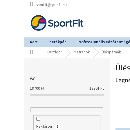
Ugrás
sportfit@sportfit.hu
a
fő
tartalomhoz
Kert
Kerékpár
Professzionális edzőtermi g
Kezdőlap
Outdoor
Matracok
Üléspárnák
O
Ülé
l
d
Ár
Legn
a
l
18700
Ft
18701
Ft
s
ó
p
a
n
e
Raktáron
1