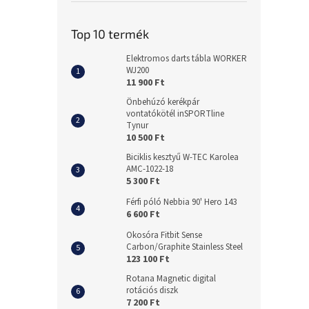
Top 10 termék
Elektromos darts tábla WORKER
WJ200
11 900 Ft
Önbehúzó kerékpár
vontatókötél inSPORTline
Tynur
10 500 Ft
Biciklis kesztyű W-TEC Karolea
AMC-1022-18
5 300 Ft
Férfi póló Nebbia 90' Hero 143
6 600 Ft
Okosóra Fitbit Sense
Carbon/Graphite Stainless Steel
123 100 Ft
Rotana Magnetic digital
rotációs diszk
7 200 Ft