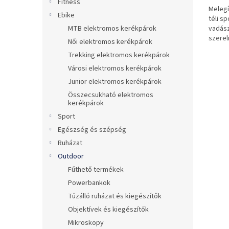
Fitness
Melegí
Ebike
téli s
vadász
MTB elektromos kerékpárok
szerel
Női elektromos kerékpárok
kempin
Trekking elektromos kerékpárok
Városi elektromos kerékpárok
Junior elektromos kerékpárok
Összecsukható elektromos
kerékpárok
Sport
Egészség és szépség
Ruházat
Outdoor
Fűthető termékek
Powerbankok
Tűzálló ruházat és kiegészítők
Objektívek és kiegészítők
Mikroskopy