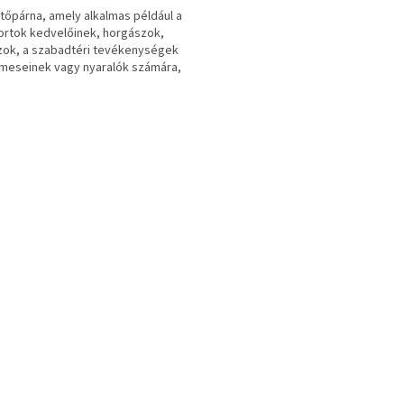
tőpárna, amely alkalmas például a
portok kedvelőinek, horgászok,
ok, a szabadtéri tevékenységek
meseinek vagy nyaralók számára,
gezéskor vagy...
L
i
s
t
a
i
r
á
n
y
í
t
á
s
e
l
e
m