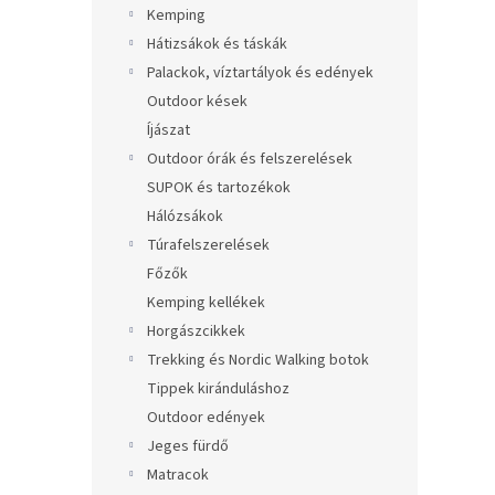
Kemping
Hátizsákok és táskák
Palackok, víztartályok és edények
Outdoor kések
Íjászat
Outdoor órák és felszerelések
SUPOK és tartozékok
Hálózsákok
Túrafelszerelések
Főzők
Kemping kellékek
Horgászcikkek
Trekking és Nordic Walking botok
Tippek kiránduláshoz
Outdoor edények
Jeges fürdő
Matracok