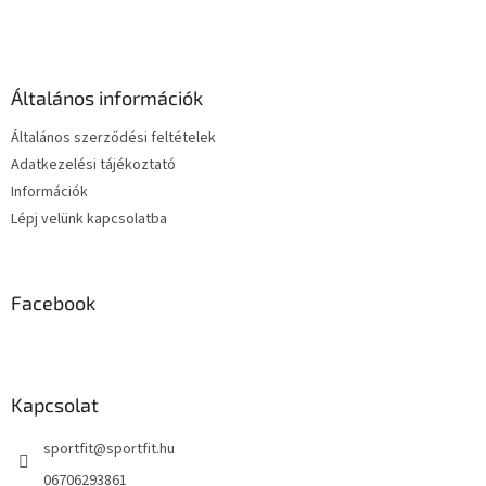
t
á
a
b
i
l
r
é
á
Általános információk
c
n
y
Általános szerződési feltételek
í
Adatkezelési tájékoztató
t
Információk
á
s
Lépj velünk kapcsolatba
e
l
e
m
Facebook
e
i
Kapcsolat
sportfit
@
sportfit.hu
06706293861