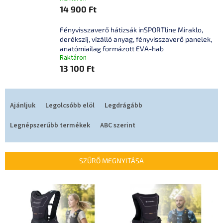
14 900 Ft
Fényvisszaverő hátizsák inSPORTline Miraklo,
derékszíj, vízálló anyag, fényvisszaverő panelek,
anatómiailag formázott EVA-hab
Raktáron
13 100 Ft
T
e
Ajánljuk
Legolcsóbb elöl
Legdrágább
r
m
Legnépszerűbb termékek
ABC szerint
é
k
e
SZŰRŐ MEGNYITÁSA
k
r
T
e
e
n
r
d
m