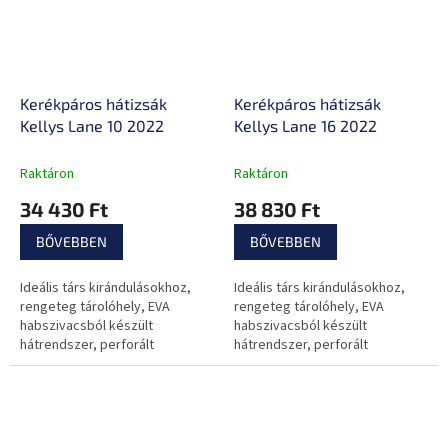
Kerékpáros hátizsák
Kerékpáros hátizsák
Kellys Lane 10 2022
Kellys Lane 16 2022
Raktáron
Raktáron
34 430 Ft
38 830 Ft
BŐVEBBEN
BŐVEBBEN
Ideális társ kirándulásokhoz,
Ideális társ kirándulásokhoz,
rengeteg tárolóhely, EVA
rengeteg tárolóhely, EVA
habszivacsból készült
habszivacsból készült
hátrendszer, perforált
hátrendszer, perforált
vállpántok és rugalmas
vállpántok és rugalmas
deréköv.
deréköv.