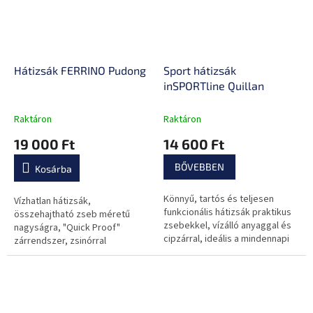
Hátizsák FERRINO Pudong
Sport hátizsák
inSPORTline Quillan
Raktáron
Raktáron
19 000 Ft
14 600 Ft
BŐVEBBEN
Kosárba
Könnyű, tartós és teljesen
Vízhatlan hátizsák,
funkcionális hátizsák praktikus
összehajtható zseb méretű
zsebekkel, vízálló anyaggal és
nagyságra, "Quick Proof"
cipzárral, ideális a mindennapi
zárrendszer, zsinórral
sportkalandokhoz, még rossz
összehúzható
időjárás esetén is.