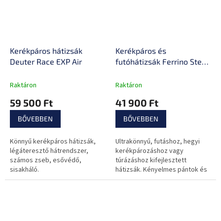
Kerékpáros hátizsák
Kerékpáros és
Deuter Race EXP Air
futóhátizsák Ferrino Steep
20
Raktáron
Raktáron
59 500 Ft
41 900 Ft
BŐVEBBEN
BŐVEBBEN
Könnyű kerékpáros hátizsák,
Ultrakönnyű, futáshoz, hegyi
légáteresztő hátrendszer,
kerékpározáshoz vagy
számos zseb, esővédő,
túrázáshoz kifejlesztett
sisakháló.
hátizsák. Kényelmes pántok és
hátrendszer nagyszerű
szellőzéssel.