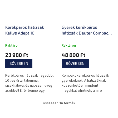
Kerékpáros hátizsák
Gyerek kerékpáros
Kellys Adept 10
hátizsák Deuter Compact
8 JR
Raktáron
Raktáron
23 980 Ft
48 800 Ft
BŐVEBBEN
BŐVEBBEN
Kerékpáros hátizsák nagyobb,
Kompakt kerékpáros hátizsák
10 l-es űrtartalommal,
gyerekeknek. A hátizsáknak
sisakhálóval és napszemüveg
köszönhetően mindent
zsebbel! Elfér benne egy
magukkal vihetnek, amire
vizestasak egyéb fontos
szükségük lehet a kerékpáros
kiegészítőkkel.
kirándulásukon. A hátizsák
összesen
16
termék
L
tartalmaz...
i
s
L