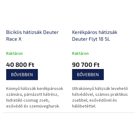
Biciklis hátizsák Deuter
Kerékpáros hátizsák
Race X
Deuter Flyt 18 SL
Raktáron
Raktáron
40 800 Ft
90 700 Ft
BŐVEBBEN
BŐVEBBEN
Könnyű hátizsák kerékpárosok
Ultrakönnyű hátizsák levehető
számára, párnázott hátrész,
hátvédővel, számos praktikus
hidratáló csomag zseb,
zsebbel, esővédővel és
esővédő és szemüveghurok.
hálóbetéttel.