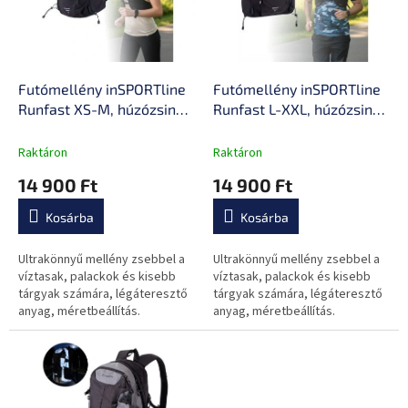
e
é
z
k
é
e
s
k
e
l
Futómellény inSPORTline
Futómellény inSPORTline
i
Runfast XS-M, húzózsinór,
Runfast L-XXL, húzózsinór,
s
légáteresztő és gyorsan
légáteresztő és gyorsan
t
száradó anyag, biztonsági
száradó anyag, biztonsági
Raktáron
Raktáron
á
síp
síp
14 900 Ft
14 900 Ft
j
a
Kosárba
Kosárba
Ultrakönnyű mellény zsebbel a
Ultrakönnyű mellény zsebbel a
víztasak, palackok és kisebb
víztasak, palackok és kisebb
tárgyak számára, légáteresztő
tárgyak számára, légáteresztő
anyag, méretbeállítás.
anyag, méretbeállítás.