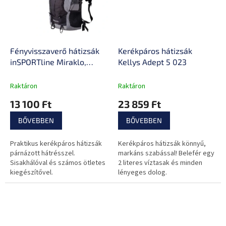
Fényvisszaverő hátizsák
Kerékpáros hátizsák
inSPORTline Miraklo,
Kellys Adept 5 023
derékszíj, vízálló anyag,
fényvisszaverő panelek,
Raktáron
Raktáron
anatómiailag formázott
13 100 Ft
23 859 Ft
EVA-hab
BŐVEBBEN
BŐVEBBEN
Praktikus kerékpáros hátizsák
Kerékpáros hátizsák könnyű,
párnázott hátrésszel.
markáns szabással! Belefér egy
Sisakhálóval és számos ötletes
2 literes víztasak és minden
kiegészítővel.
lényeges dolog.