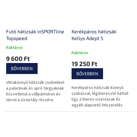
Futó hátizsák inSPORTline
Kerékpáros hátizsák
Topspeed
Kellys Adept 5
Raktáron
A
Raktáron
termék
9 600 Ft
átlagos
19 250 Ft
értékelése
BŐVEBBEN
5-
BŐVEBBEN
ből
Ultrakönnyű hátizsák zsebekkel
0,0
Kerékpáros hátizsák könnyű
a palacknak és apró tárgyaknak
csillag.
szabással, légáteresztő háttal!
közvetlenül a vállpántokon és
Egy 2 literes vizestasak és
térrel a víztartály részére.
egyéb alapvető felszerelés
elfér benne.