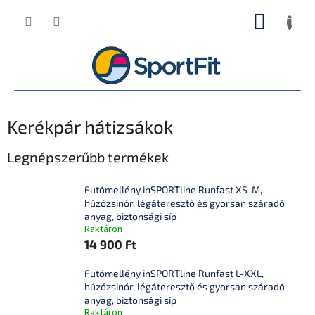
Ugrás
KOSÁR
a
fő
tartalomhoz
Kerékpár hátizsákok
Legnépszerűbb termékek
Futómellény inSPORTline Runfast XS-M,
húzózsinór, légáteresztő és gyorsan száradó
anyag, biztonsági síp
Raktáron
14 900 Ft
Futómellény inSPORTline Runfast L-XXL,
húzózsinór, légáteresztő és gyorsan száradó
anyag, biztonsági síp
Raktáron