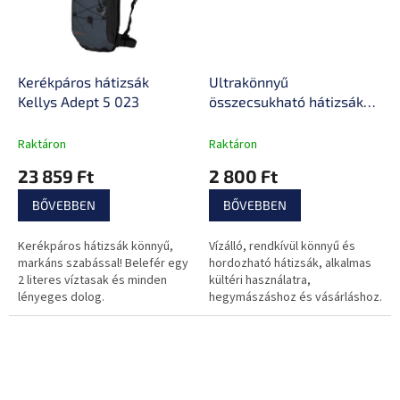
Kerékpáros hátizsák
Ultrakönnyű
Kellys Adept 5 023
összecsukható hátizsák
inSPORTline Zeran
Raktáron
Raktáron
23 859 Ft
2 800 Ft
BŐVEBBEN
BŐVEBBEN
Kerékpáros hátizsák könnyű,
Vízálló, rendkívül könnyű és
markáns szabással! Belefér egy
hordozható hátizsák, alkalmas
2 literes víztasak és minden
kültéri használatra,
lényeges dolog.
hegymászáshoz és vásárláshoz.