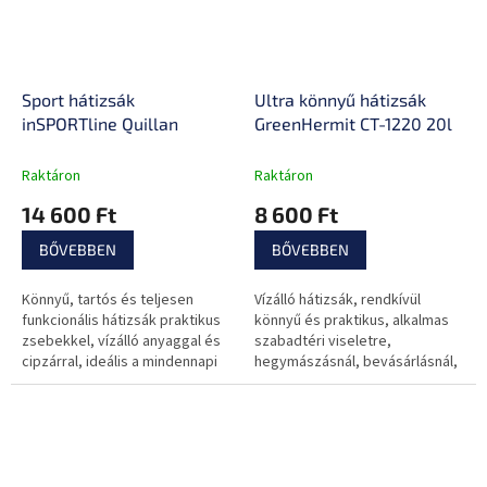
Sport hátizsák
Ultra könnyű hátizsák
inSPORTline Quillan
GreenHermit CT-1220 20l
Raktáron
Raktáron
14 600 Ft
8 600 Ft
BŐVEBBEN
BŐVEBBEN
Könnyű, tartós és teljesen
Vízálló hátizsák, rendkívül
funkcionális hátizsák praktikus
könnyű és praktikus, alkalmas
zsebekkel, vízálló anyaggal és
szabadtéri viseletre,
cipzárral, ideális a mindennapi
hegymászásnál, bevásárlásnál,
sportkalandokhoz, még rossz
kiváló szigetelő tulajdonsággal
időjárás esetén is.
rendelkezik, görgethető lezáró
csat