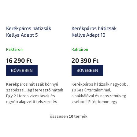
Kerékpáros hátizsák
Kerékpáros hátizsák
Kellys Adept 5
Kellys Adept 10
Raktáron
Raktáron
16 290 Ft
20 390 Ft
BŐVEBBEN
BŐVEBBEN
Kerékpáros hátizsák könnyű
Kerékpáros hátizsák nagyobb,
szabással, légáteresztő háttal!
10 l-es űrtartalommal,
Egy 2 literes vizestasak és
sisakhálóval és napszemüveg
egyéb alapvető felszerelés
zsebbel! Elfér benne egy
elfér benne.
vizestasak egyéb fontos
kiegészítőkkel.
összesen
10
termék
L
i
s
L
t