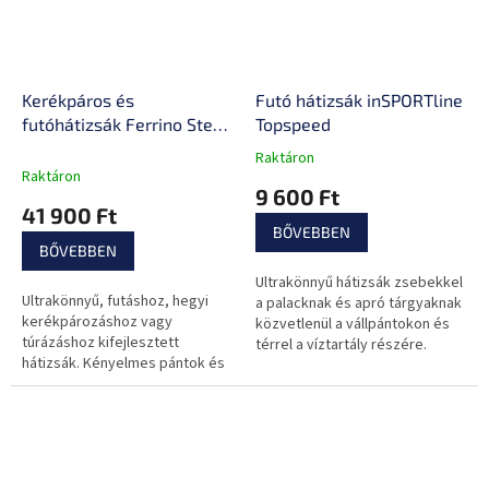
Kerékpáros és
Futó hátizsák inSPORTline
futóhátizsák Ferrino Steep
Topspeed
20
Raktáron
A
Raktáron
termék
9 600 Ft
átlagos
41 900 Ft
értékelése
BŐVEBBEN
5-
BŐVEBBEN
ből
Ultrakönnyű hátizsák zsebekkel
0,0
Ultrakönnyű, futáshoz, hegyi
a palacknak és apró tárgyaknak
csillag.
kerékpározáshoz vagy
közvetlenül a vállpántokon és
túrázáshoz kifejlesztett
térrel a víztartály részére.
hátizsák. Kényelmes pántok és
hátrendszer nagyszerű
szellőzéssel.