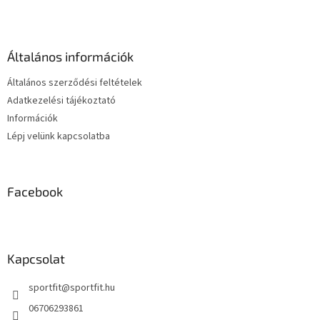
á
a
b
i
l
r
é
á
Általános információk
c
n
y
Általános szerződési feltételek
í
Adatkezelési tájékoztató
t
Információk
á
s
Lépj velünk kapcsolatba
e
l
e
m
Facebook
e
i
Kapcsolat
sportfit
@
sportfit.hu
06706293861