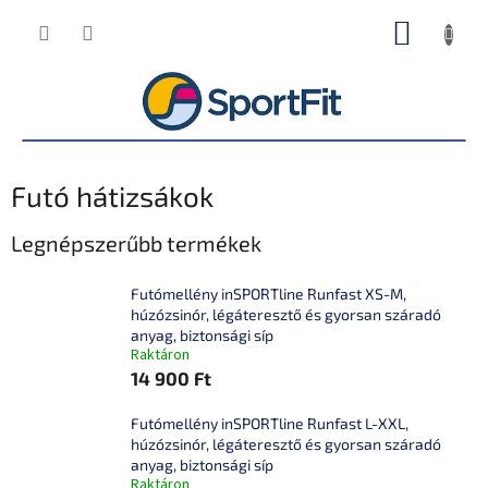
Ugrás
KOSÁR
a
fő
tartalomhoz
Futó hátizsákok
Legnépszerűbb termékek
Futómellény inSPORTline Runfast XS-M,
húzózsinór, légáteresztő és gyorsan száradó
anyag, biztonsági síp
Raktáron
14 900 Ft
Futómellény inSPORTline Runfast L-XXL,
húzózsinór, légáteresztő és gyorsan száradó
anyag, biztonsági síp
Raktáron