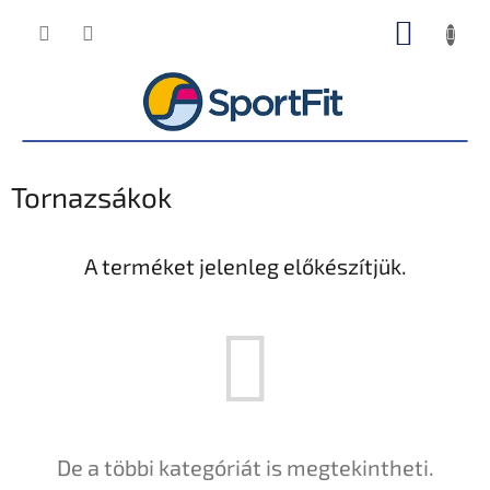
Ugrás
KOSÁR
a
fő
tartalomhoz
Tornazsákok
A terméket jelenleg előkészítjük.
De a többi kategóriát is megtekintheti.