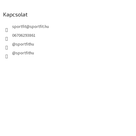
Kapcsolat
sportfit
@
sportfit.hu
06706293861
@sportfithu
@sportfithu