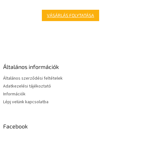
VÁSÁRLÁS FOLYTATÁSA
L
á
b
l
é
Általános információk
c
Általános szerződési feltételek
Adatkezelési tájékoztató
Információk
Lépj velünk kapcsolatba
Facebook